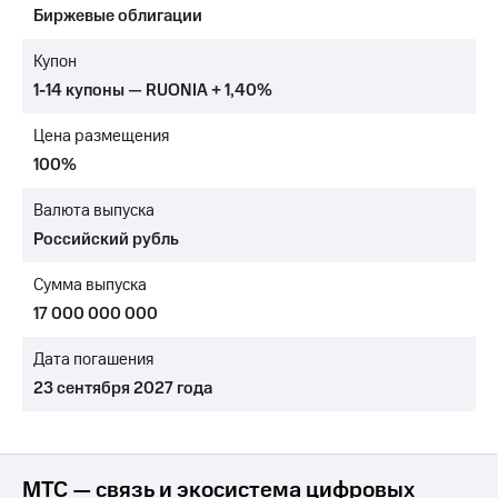
Биржевые облигации
МТС
о технологиях
Купон
1-14 купоны — RUONIA + 1,40%
Достижения
Цена размещения
Интервью
100%
Финансовая
отчетность
Валюта выпуска
Российский рубль
Контакты
Сумма выпуска
Новости
в
17 000 000 000
регионе
Дата погашения
м и акционерам
23 сентября 2027 года
Корпоративное
управление
Корпоративный
секретарь
МТС — связь и экосистема цифровых