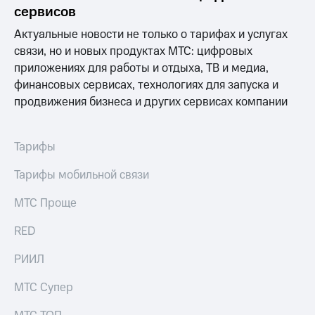
Раскрытие
сервисов
информации
Информация
Актуальные новости не только о тарифах и услугах
акционерам
связи, но и новых продуктах МТС: цифровых
Документы
приложениях для работы и отдыха, ТВ и медиа,
ПАО
"МТС"
финансовых сервисах, технологиях для запуска и
Собрания
продвижения бизнеса и других сервисах компании
акционеров
Личный
кабинет
Тарифы
акционера
Акционерный
Тарифы мобильной связи
капитал
Контроль
МТС Проще
и
аудит
Рынок
RED
акций
РИИЛ
Описание
Программа
МТС Супер
приобретения
Порядок