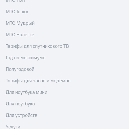
МТС ТОП
выкупа
акций
МТС Junior
Дивиденды
Рынок
МТС Мудрый
облигаций
МТС Налегке
Описание
Еврооблигации-2023
Тарифы для спутникового ТВ
Уведомление
о
Год на максимуме
погашении
именных
Полугодовой
облигаций
Другое
Тарифы для часов и модемов
Регистратор
Реквизиты
Для ноутбука мини
Контакты
йчивое развитие
Для ноутбука
и деловая этика
На главную
Для устройств
Услуги