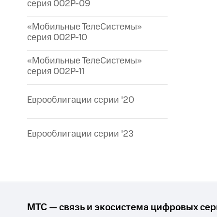
серия 002P-09
«Мобильные ТелеСистемы»
серия 002P-10
«Мобильные ТелеСистемы»
серия 002P-11
Еврооблигации серии '20
Еврооблигации серии '23
МТС — связь и экосистема цифровых се