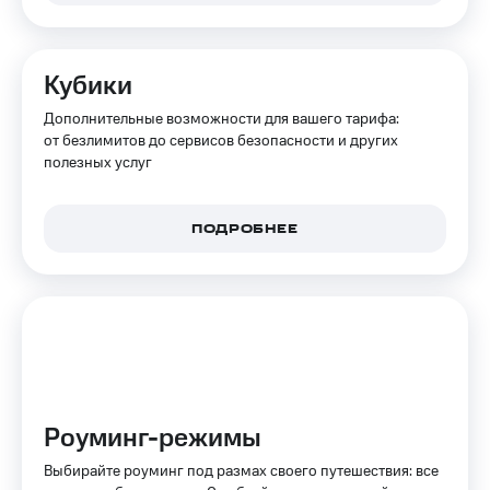
Интернет,
Выбрать
ТВ и телефон
красивый
для дома
номер
Кубики
Заменить
Личный
SIM-
Дополнительные возможности для вашего тарифа:
кабинет
карту
от безлимитов до сервисов безопасности и других
спутникового
полезных услуг
ТВ
Перейти
Скачать
на
приложение
eSIM
Мой
ПОДРОБНЕЕ
МТС
Для дома
МТС
Спутниковое ТВ
Premium
Выберите
и подключите
Подписка
ТВ
на гигабайты
с выгодным
интернета,
тарифом
фильмы,
музыка
Роуминг-режимы
и многое
Интернет,
другое
ТВ и телефон
Выбирайте роуминг под размах своего путешествия: все
для дома