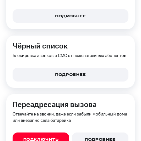
доход
Приложения
онлайн
от МТС
ПОДРОБНЕЕ
Страхование
Акции
Покупка
Приложения
полисов
КИОН
онлайн
Чёрный список
КИОН
Скидка 30%
Блокировка звонков и СМС от нежелательных абонентов
Музыка
на связь
КИОН
С картой
ПОДРОБНЕЕ
Строки
МТС
Деньги
Live
МТС
Накопления
Гудок
Переадресация вызова
Откладывайте
Мой
Отвечайте на звонки, даже если забыли мобильный дома
деньги
МТС
или внезапно села батарейка
и получайте
доход 15%
Все
приложения
ПОДКЛЮЧИТЬ
ПОДРОБНЕЕ