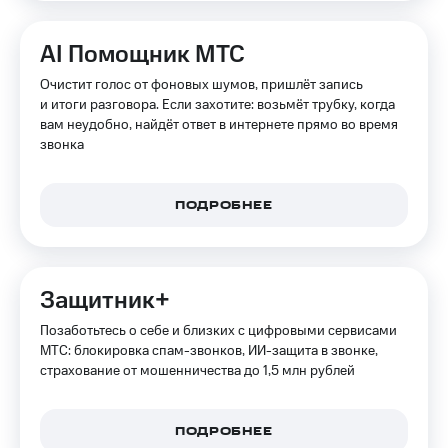
на связь
AI Помощник МТС
Роуминг
Тарифы
RED,
Очистит голос от фоновых шумов, пришлёт запись
Семейная
РИИЛ
и итоги разговора. Если захотите: возьмёт трубку, когда
группа
и МТС
вам неудобно, найдёт ответ в интернете прямо во время
Супер
звонка
Заказать
дешевле
SIM-
при
карту
оплате
с карты
ПОДРОБНЕЕ
Оформить
МТС
eSIM
Деньги
SIM-
Спутниковое ТВ
Защитник+
карта
для
Выберите
Позаботьтесь о себе и близких с цифровыми сервисами
иностранцев
и подключите
МТС: блокировка спам-звонков, ИИ-защита в звонке,
ТВ
страхование от мошенничества до 1,5 млн рублей
Оформить
с выгодным
чистый
тарифом
номер
ПОДРОБНЕЕ