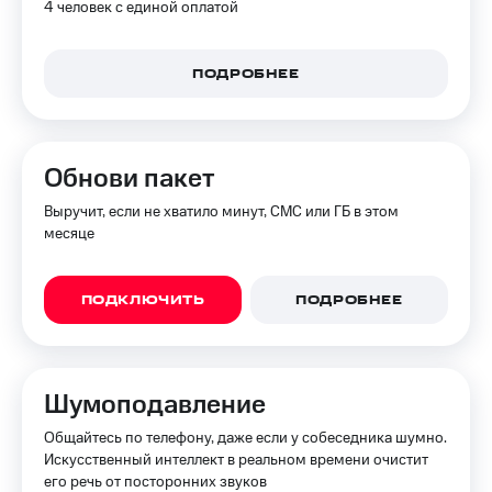
в нашем
4 человек с единой оплатой
Скидка
приложении
на тарифы,
общие
КИОН
подписки
ПОДРОБНЕЕ
и услуги,
КИОН
доступ
Музыка
к геолокации
КИОН
Обнови пакет
Кино,
Строки
музыка,
Выручит, если не хватило минут, СМС или ГБ в этом
книги
Live
месяце
и не
только
Гудок
Безопасность
ПОДКЛЮЧИТЬ
ПОДРОБНЕЕ
Мой
МТС
Финансы
Все
Детям
приложения
Шумоподавление
и родителям
Инвестиции
Общайтесь по телефону, даже если у собеседника шумно.
Здоровье
Искусственный интеллект в реальном времени очистит
и фитнес
Получайте
его речь от посторонних звуков