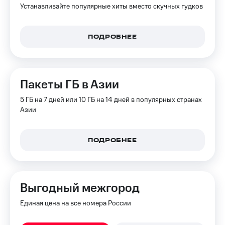
трекеры
Устанавливайте популярные хиты вместо скучных гудков
Умный
дом
ПОДРОБНЕЕ
Планшеты
Акции
и
Пакеты ГБ в Азии
скидки
5 ГБ на 7 дней или 10 ГБ на 14 дней в популярных странах
Все
Азии
товары
ПОДРОБНЕЕ
Выгодный межгород
Единая цена на все номера России