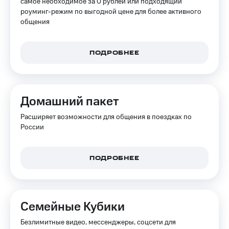
самое необходимое за 0 рублей или подходящий
Семейная
роуминг-режим по выгодной цене для более активного
группа
общения
Спутниковое
Скидка
ТВ
на тарифы,
общие
Услуги
ПОДРОБНЕЕ
подписки
и услуги,
Поддержка
доступ
к геолокации
висы и подписки
Домашний пакет
МТС
Сертификаты
Premium
Расширяет возможности для общения в поездках по
безопасности
России
Подписка
Всё
на гигабайты
под
интернета,
рукой
фильмы,
ПОДРОБНЕЕ
музыка
в Мой МТС
и многое
другое
Посмотрите,
что
Семейные Кубики
Семейная
полезного
группа
есть
Безлимитные видео, мессенджеры, соцсети для