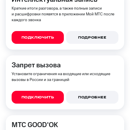
Краткие итоги разговора, а также полные записи
Переводы
и расшифровки появятся в приложении Мой МТС после
с
каждого звонка
телефона
на карту
МТС Pay
ПОДКЛЮЧИТЬ
ПОДРОБНЕЕ
Оплата
по QR-
коду
Запрет вызова
за границей
Установите ограничения на входящие или исходящие
тернет-магазин
вызовы в России и за границей
Смартфоны
Наушники
и
ПОДКЛЮЧИТЬ
ПОДРОБНЕЕ
колонки
Умные
часы
МТС GOOD'OK
и