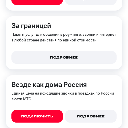
Акции
Финансы
Условия
Инвестиции
пополнения
Получайте
Скидка
За границей
доход
30%
онлайн
Пакеты услуг для общения в роуминге: звонки и интернет
на связь
Страхование
в любой стране действия по единой стоимости
Тарифы
Покупка
RED,
полисов
РИИЛ
ПОДРОБНЕЕ
онлайн
и МТС Супер
дешевле
Скидка 30%
при оплате
на связь
с карты
Везде как дома Россия
МТС Деньги
С картой
МТС
Единая цена на исходящие звонки в поездках по России
Обзоры
Деньги
в сети МТС
товаров
МТС
Скидки
Накопления
ПОДКЛЮЧИТЬ
ПОДРОБНЕЕ
до 40%
на смартфоны
Откладывайте