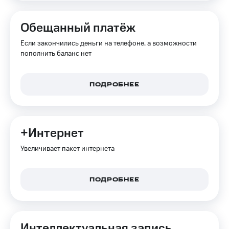
деньги
при
и получайте
покупке
доход 15%
Обещанный платёж
со связью
Платежи
МТС
Если закончились деньги на телефоне, а возможности
и
пополнить баланс нет
переводы
Пополнить
ПОДРОБНЕЕ
номер
МТС
Настройки
автоплатежа
+Интернет
Пополнить
Увеличивает пакет интернета
номер
другого
оператора
ПОДРОБНЕЕ
Оплата
интернета
и
Интеллектуальная запись
ТВ