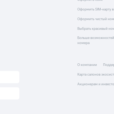
Оформить SIM-карту в
Оформить чистый но
Выбрать красивый но
Больше возможностей
номера
О компании
Подде
Карта салонов экоси
Акционерам и инвест