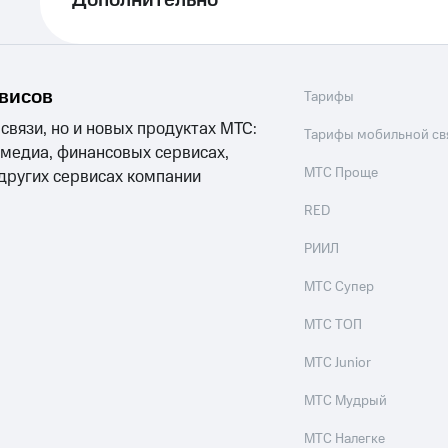
Дополнительно
рвисов
Тарифы
 связи, но и новых продуктах МТС:
Тарифы мобильной св
 медиа, финансовых сервисах,
МТС Проще
 других сервисах компании
RED
РИИЛ
МТС Супер
МТС ТОП
МТС Junior
МТС Мудрый
МТС Налегке