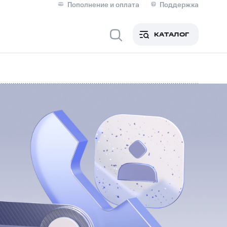
Пополнение и оплата
Поддержка
Скидка 30% на связь
Личные кабинеты
КАТАЛОГ
Мобильная связь
IM-карта для иностранцев
M
Для дома
Сервисы и подписки
фитнес
Приложения от МТС