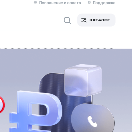
Пополнение и оплата
Поддержка
Скидка 30% на связь
Личные кабинеты
КАТАЛОГ
Мобильная связь
IM-карта для иностранцев
M
Для дома
Сервисы и подписки
фитнес
Приложения от МТС