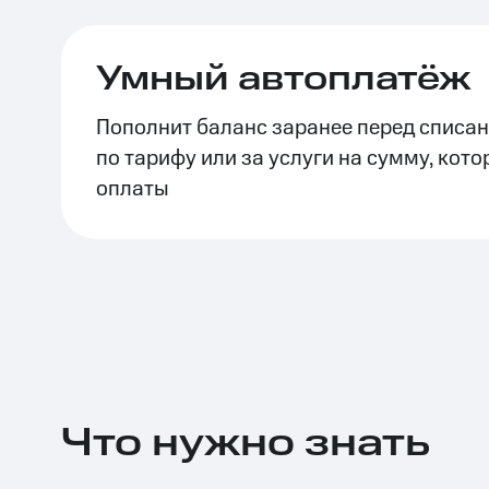
Скидки до 40%
на смартфоны
Умный автоплатёж
при покупке со связью МТС
Пополнит баланс заранее перед списа
по тарифу или за услуги на сумму, кото
оплаты
Что нужно знать