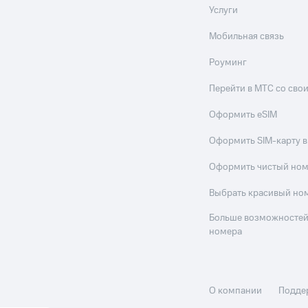
Услуги
Мобильная связь
Роуминг
Перейти в МТС со св
Оформить eSIM
Оформить SIM-карту в
Оформить чистый но
Выбрать красивый но
Больше возможностей
номера
О компании
Подде