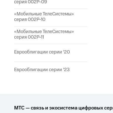
серия 002P-09
«Мобильные ТелеСистемы»
серия 002P-10
«Мобильные ТелеСистемы»
серия 002P-11
Еврооблигации серии '20
Еврооблигации серии '23
МТС — связь и экосистема цифровых се