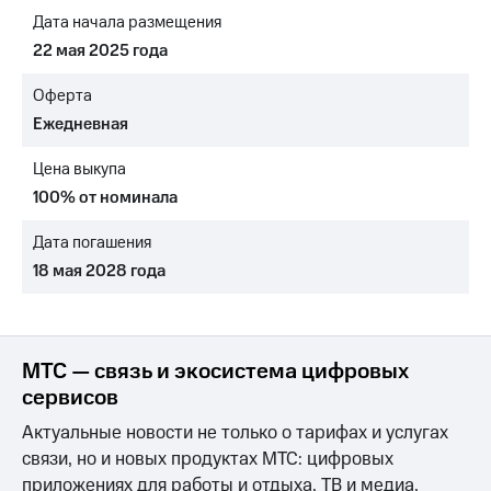
Раскрытие
Дата начала размещения
информации
Информация
22 мая 2025 года
акционерам
Документы
Оферта
ПАО
Ежедневная
"МТС"
Собрания
Цена выкупа
акционеров
Личный
100% от номинала
кабинет
акционера
Дата погашения
Акционерный
18 мая 2028 года
капитал
Контроль
и
аудит
Рынок
МТС — связь и экосистема цифровых
акций
сервисов
Описание
Актуальные новости не только о тарифах и услугах
Программа
связи, но и новых продуктах МТС: цифровых
приобретения
Порядок
приложениях для работы и отдыха, ТВ и медиа,