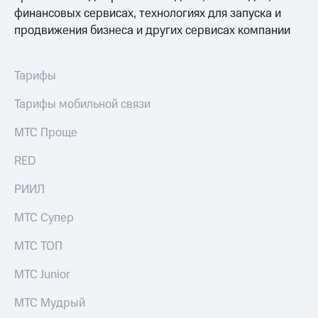
выкупа
финансовых сервисах, технологиях для запуска и
акций
продвижения бизнеса и других сервисах компании
Дивиденды
Рынок
облигаций
Тарифы
Описание
Еврооблигации-2023
Тарифы мобильной связи
Уведомление
о
МТС Проще
погашении
именных
RED
облигаций
Другое
РИИЛ
Регистратор
МТС Супер
Реквизиты
Контакты
МТС ТОП
йчивое развитие
и деловая этика
МТС Junior
На главную
МТС Мудрый