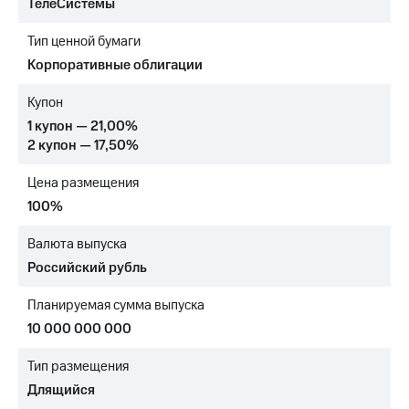
ТелеСистемы
МТС
Тип ценной бумаги
о технологиях
Корпоративные облигации
Достижения
Купон
Интервью
1 купон — 21,00%
2 купон — 17,50%
Финансовая
отчетность
Цена размещения
Контакты
100%
Новости
Валюта выпуска
в
Российский рубль
регионе
Планируемая сумма выпуска
м и акционерам
Корпоративное
10 000 000 000
управление
Тип размещения
Корпоративный
Длящийся
секретарь