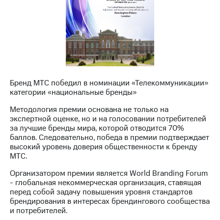
Раскрытие
информации
Информация
акционерам
Документы
ПАО
"МТС"
Собрания
акционеров
Бренд МТС победил в номинации «Телекоммуникации»
Личный
категории «национальные бренды»
кабинет
акционера
Методология премии основана не только на
Акционерный
экспертной оценке, но и на голосовании потребителей
капитал
за лучшие бренды мира, которой отводится 70%
Контроль
баллов. Следовательно, победа в премии подтверждает
и
высокий уровень доверия общественности к бренду
аудит
МТС.
Рынок
акций
Организатором премии является World Branding Forum
- глобальная некоммерческая организация, ставящая
Описание
перед собой задачу повышения уровня стандартов
Программа
брендирования в интересах брендингового сообщества
приобретения
и потребителей.
Порядок