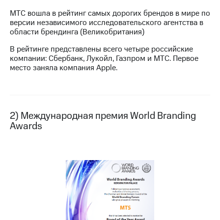
МТС вошла в рейтинг самых дорогих брендов в мире по
МТС
версии независимого исследовательского агентства в
о технологиях
области брендинга (Великобритания)
Достижения
В рейтинге представлены всего четыре российские
компании: Сбербанк, Лукойл, Газпром и МТС. Первое
Интервью
место заняла компания Apple.
Финансовая
отчетность
Контакты
2) Международная премия World Branding
Awards
Новости
в
регионе
м и акционерам
Корпоративное
управление
Корпоративный
секретарь