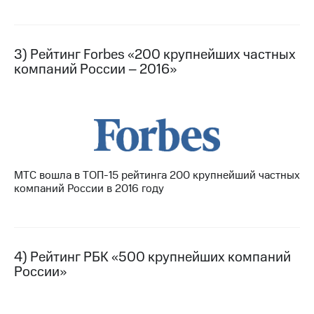
выкупа
акций
Дивиденды
Рынок
3) Рейтинг Forbes «200 крупнейших частных
облигаций
компаний России – 2016»
Описание
Еврооблигации-2023
Уведомление
о
погашении
именных
облигаций
МТС вошла в ТОП-15 рейтинга 200 крупнейший частных
Другое
компаний России в 2016 году
Регистратор
Реквизиты
Контакты
йчивое развитие
4) Рейтинг РБК «500 крупнейших компаний
и деловая этика
России»
На главную