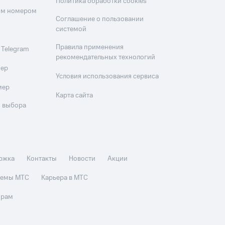
Политика обработки cookies
оим номером
Соглашение о пользовании
системой
Правила применения
 Telegram
рекомендательных технологий
мер
Условия использования сервиса
мер
Карта сайта
 выбора
ржка
Контакты
Новости
Акции
стемы МТС
Карьера в МТС
орам