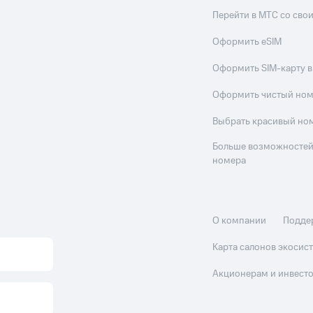
Перейти в МТС со св
Оформить eSIM
Оформить SIM-карту в
Оформить чистый но
Выбрать красивый но
Больше возможностей
номера
О компании
Подде
Карта салонов экоси
Акционерам и инвест