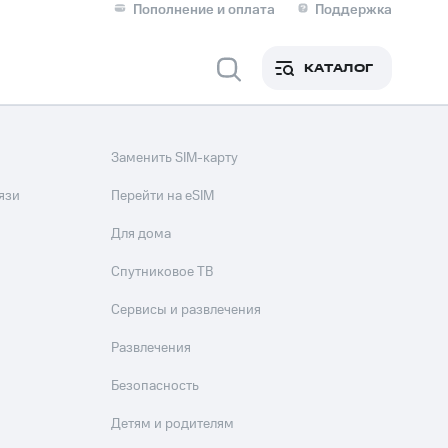
Пополнение и оплата
Поддержка
Скидка 30% на связь
Личные кабинеты
КАТАЛОГ
Мобильная связь
IM-карта для иностранцев
Заменить SIM-карту
M
Для дома
язи
Перейти на eSIM
Для дома
Спутниковое ТВ
Сервисы и развлечения
Сервисы и подписки
Развлечения
Безопасность
Детям и родителям
фитнес
Приложения от МТС