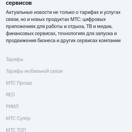
Интернет,
Выбрать
сервисов
ТВ и телефон
красивый
для дома
Актуальные новости не только о тарифах и услугах
номер
связи, но и новых продуктах МТС: цифровых
Заменить
приложениях для работы и отдыха, ТВ и медиа,
Личный
SIM-
финансовых сервисах, технологиях для запуска и
кабинет
карту
спутникового
продвижения бизнеса и других сервисах компании
ТВ
Перейти
Скачать
на
приложение
eSIM
Тарифы
Мой
МТС
Для дома
Тарифы мобильной связи
МТС
Спутниковое ТВ
Premium
Выберите
МТС Проще
и подключите
Подписка
ТВ
RED
на гигабайты
с выгодным
интернета,
тарифом
фильмы,
РИИЛ
музыка
и многое
Интернет,
МТС Супер
другое
ТВ и телефон
для дома
МТС ТОП