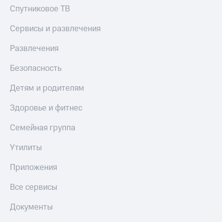
доход
Спутниковое ТВ
Приложения
онлайн
от МТС
Сервисы и развлечения
Страхование
Акции
Развлечения
Покупка
Приложения
полисов
КИОН
Безопасность
онлайн
КИОН
Скидка 30%
Детям и родителям
Музыка
на связь
Здоровье и фитнес
КИОН
С картой
Строки
МТС
Семейная группа
Деньги
Live
Утилиты
МТС
Накопления
Гудок
Приложения
Откладывайте
Мой
Все сервисы
деньги
МТС
и получайте
доход 15%
Документы
Все
приложения