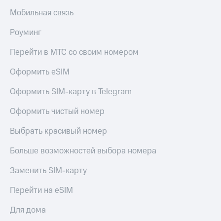
в нашем
Скидка
приложении
Мобильная связь
на тарифы,
общие
КИОН
Роуминг
подписки
и услуги,
КИОН
Перейти в МТС со своим номером
доступ
Музыка
к геолокации
Оформить eSIM
КИОН
Кино,
Строки
музыка,
Оформить SIM-карту в Telegram
книги
Live
и не
Оформить чистый номер
только
Гудок
Выбрать красивый номер
Безопасность
Мой
МТС
Больше возможностей выбора номера
Финансы
Все
Заменить SIM-карту
Детям
приложения
и родителям
Перейти на eSIM
Инвестиции
Здоровье
Для дома
и фитнес
Получайте