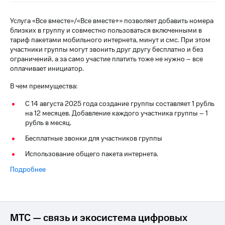
на связь
Услуга «Все вместе»/«Все вместе+» позволяет добавить номера
Роуминг
Тарифы
близких в группу и совместно пользоваться включенными в
RED,
тариф пакетами мобильного интернета, минут и смс. При этом
Семейная
РИИЛ
участники группы могут звонить друг другу бесплатно и без
группа
и МТС
ограничений, а за само участие платить тоже не нужно – все
Супер
оплачивает инициатор.
Заказать
дешевле
SIM-
при
В чем преимущества:
карту
оплате
с карты
С 14 августа 2025 года создание группы составляет 1 рубль
Оформить
МТС
на 12 месяцев. Добавление каждого участника группы – 1
eSIM
Деньги
рубль в месяц.
Бесплатные звонки для участников группы
SIM-
Спутниковое ТВ
карта
Использование общего пакета интернета.
для
Выберите
иностранцев
Подробнее
и подключите
ТВ
Оформить
с выгодным
чистый
тарифом
номер
МТС — связь и экосистема цифровых