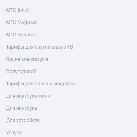
Семейная
группа
МТС Junior
Спутниковое
Скидка
ТВ
МТС Мудрый
на тарифы,
общие
Услуги
МТС Налегке
подписки
и услуги,
Поддержка
Тарифы для спутникового ТВ
доступ
к геолокации
висы и подписки
Год на максимуме
МТС
Сертификаты
Premium
безопасности
Полугодовой
Подписка
Всё
Тарифы для часов и модемов
на гигабайты
под
интернета,
рукой
фильмы,
Для ноутбука мини
музыка
в Мой МТС
и многое
Для ноутбука
другое
Посмотрите,
что
Для устройств
Семейная
полезного
группа
есть
Услуги