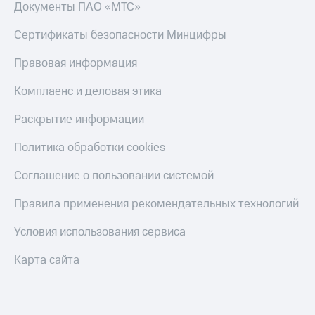
Акции
Документы ПАО «МТС»
Финансы
Условия
Инвестиции
пополнения
Сертификаты безопасности Минцифры
Получайте
Скидка
доход
Правовая информация
30%
онлайн
на связь
Комплаенс и деловая этика
Страхование
Тарифы
Раскрытие информации
Покупка
RED,
полисов
РИИЛ
Политика обработки cookies
онлайн
и МТС Супер
дешевле
Соглашение о пользовании системой
Скидка 30%
при оплате
на связь
с карты
Правила применения рекомендательных технологий
МТС Деньги
С картой
МТС
Условия использования сервиса
Обзоры
Деньги
товаров
Карта сайта
МТС
Скидки
Накопления
до 40%
на смартфоны
Откладывайте