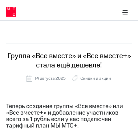
Перенести
ка 30% на связь
обильная связь
Сервисы и подписки
Интернет-магазин
Для дома
Скидка 30% на связь
Личные кабинеты
Финансы
Приложения
номер
ичные кабинеты
в МТС
Мобильная
связь
Все Новости
Тарифы
Интернет
и
ТВ
Услуги
Группа «Все вместе» и «Все вместе+»
Спутниковое
стала ещё дешевле!
ТВ
Роуминг
МТС
14 августа 2025
Скидки и акции
Деньги
Личный
кабинет
Мобильная связь
Скачать
Перенести
Теперь создание группы «Все вместе» или
приложение
номер
«Все вместе+» и добавление участников
Мой
в МТС
МТС
всего за 1 рубль если у вас подключен
Акции
тарифный план МЫ МТС+.
Тарифы
Скидка 30%
Услуги