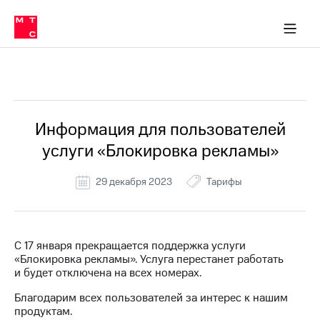
Перенести
ка 30% на связь
обильная связь
Сервисы и подписки
Интернет-магазин
Для дома
Скидка 30% на связь
Личные кабинеты
Финансы
Приложения
номер
ичные кабинеты
в МТС
Мобильная
связь
Все Новости
Тарифы
Интернет
и
ТВ
Услуги
Информация для пользователей
Спутниковое
услуги «Блокировка рекламы»
ТВ
Роуминг
МТС
29 декабря 2023
Тарифы
Деньги
Личный
кабинет
Мобильная связь
Скачать
Перенести
С 17 января прекращается поддержка услуги
приложение
номер
«Блокировка рекламы». Услуга перестанет работать
Мой
в МТС
и будет отключена на всех номерах.
МТС
Акции
Тарифы
Благодарим всех пользователей за интерес к нашим
продуктам.
Скидка 30%
Услуги