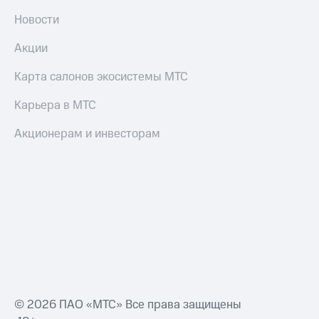
деньги
при
Новости
и получайте
покупке
доход 15%
со связью
Акции
Платежи
МТС
и
Карта салонов экосистемы МТС
переводы
Карьера в МТС
Пополнить
номер
Акционерам и инвесторам
МТС
Настройки
автоплатежа
Пополнить
номер
другого
оператора
Оплата
интернета
и
© 2026 ПАО «МТС» Все права защищены
ТВ