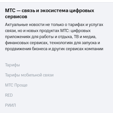
Интернет,
Выбрать
ТВ и телефон
красивый
МТС — связь и экосистема цифровых
для дома
номер
сервисов
Заменить
Личный
Актуальные новости не только о тарифах и услугах
SIM-
кабинет
карту
связи, но и новых продуктах МТС: цифровых
спутникового
приложениях для работы и отдыха, ТВ и медиа,
ТВ
Перейти
финансовых сервисах, технологиях для запуска и
Скачать
на
приложение
продвижения бизнеса и других сервисах компании
eSIM
Мой
МТС
Для дома
МТС
Спутниковое ТВ
Тарифы
Premium
Выберите
и подключите
Тарифы мобильной связи
Подписка
ТВ
на гигабайты
с выгодным
МТС Проще
интернета,
тарифом
фильмы,
RED
музыка
и многое
Интернет,
РИИЛ
другое
ТВ и телефон
для дома