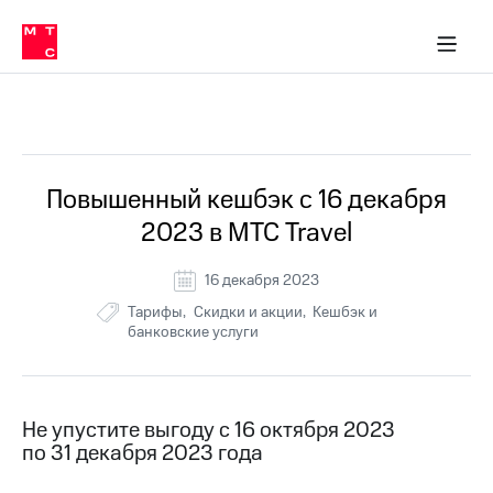
Перенести
ка 30% на связь
обильная связь
Сервисы и подписки
Интернет-магазин
Для дома
Скидка 30% на связь
Личные кабинеты
Финансы
Приложения
номер
ичные кабинеты
в МТС
Мобильная
связь
Все Новости
Тарифы
Интернет
и
ТВ
Услуги
Повышенный кешбэк с 16 декабря
Спутниковое
2023 в МТС Travel
ТВ
Роуминг
МТС
16 декабря 2023
Деньги
Тарифы
Скидки и акции
Кешбэк и
Личный
банковские услуги
кабинет
Мобильная связь
Скачать
Перенести
приложение
номер
Мой
в МТС
МТС
Не упустите выгоду с 16 октября 2023
Акции
Тарифы
по 31 декабря 2023 года
Скидка 30%
Услуги