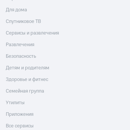
доход
Приложения
онлайн
Для дома
от МТС
Страхование
Спутниковое ТВ
Акции
Покупка
Сервисы и развлечения
Приложения
полисов
КИОН
онлайн
Развлечения
КИОН
Скидка 30%
Музыка
на связь
Безопасность
КИОН
С картой
Детям и родителям
Строки
МТС
Деньги
Здоровье и фитнес
Live
МТС
Семейная группа
Накопления
Гудок
Утилиты
Откладывайте
Мой
деньги
МТС
Приложения
и получайте
доход 15%
Все
Все сервисы
приложения