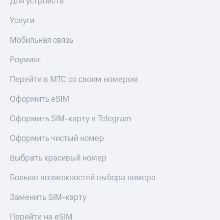
в нашем
Для устройств
Скидка
приложении
на тарифы,
Услуги
общие
КИОН
подписки
Мобильная связь
и услуги,
КИОН
доступ
Музыка
Роуминг
к геолокации
КИОН
Перейти в МТС со своим номером
Кино,
Строки
музыка,
книги
Оформить eSIM
Live
и не
только
Оформить SIM-карту в Telegram
Гудок
Безопасность
Оформить чистый номер
Мой
МТС
Финансы
Выбрать красивый номер
Все
Детям
приложения
Больше возможностей выбора номера
и родителям
Инвестиции
Заменить SIM-карту
Здоровье
и фитнес
Получайте
Перейти на eSIM