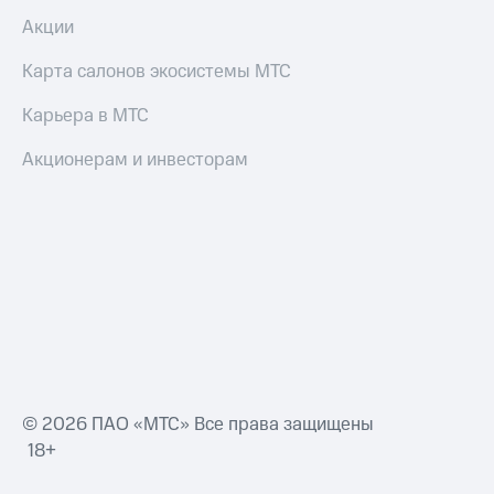
Акции
Переводы
с
Карта салонов экосистемы МТС
телефона
на карту
Карьера в МТС
МТС Pay
Акционерам и инвесторам
Оплата
по QR-
коду
за границей
тернет-магазин
Смартфоны
Наушники
и
колонки
© 2026 ПАО «МТС» Все права защищены
Умные
18+
часы
и