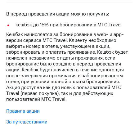
на связь
В период проведения акции можно получить:
Роуминг
Тарифы
RED,
кешбэк до 15% при бронировании в МТС Travel
Семейная
РИИЛ
группа
Кешбэк начисляется за бронирование в web- и app-
и МТС
версии сервиса МТС Travel. Клиенту необходимо
Супер
Заказать
выбрать номер в отеле, участвующем в акции,
дешевле
SIM-
забронировать и оплатить проживание. Кешбэк будет
при
карту
начислен независимо от даты проживания, если
оплате
бронирование было создано в период проведения
с карты
Оформить
акции. Кешбэк будет начислен в течение одного дня
МТС
eSIM
после завершения проживания в забронированном
Деньги
отеле, при условии полной оплаты бронирования.
SIM-
Акция доступна как для новых пользователей МТС
Спутниковое ТВ
карта
Travel (первая покупка), так и для действующих
для
пользователей МТС Travel.
Выберите
иностранцев
и подключите
Правила акции
ТВ
Оформить
с выгодным
За путешествиями
чистый
тарифом
номер