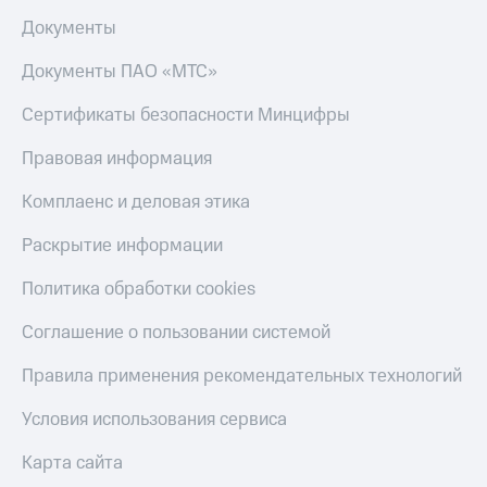
Акции
Финансы
Условия
Документы
Инвестиции
пополнения
Документы ПАО «МТС»
Получайте
Скидка
доход
30%
онлайн
Сертификаты безопасности Минцифры
на связь
Страхование
Правовая информация
Тарифы
Покупка
RED,
Комплаенс и деловая этика
полисов
РИИЛ
онлайн
и МТС Супер
Раскрытие информации
дешевле
Скидка 30%
при оплате
Политика обработки cookies
на связь
с карты
МТС Деньги
Соглашение о пользовании системой
С картой
МТС
Обзоры
Деньги
Правила применения рекомендательных технологий
товаров
МТС
Условия использования сервиса
Скидки
Накопления
до 40%
Карта сайта
на смартфоны
Откладывайте