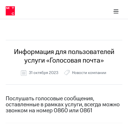
Перенести
ка 30% на связь
обильная связь
Сервисы и подписки
Интернет-магазин
Для дома
Скидка 30% на связь
Личные кабинеты
Финансы
Приложения
номер
ичные кабинеты
в МТС
Мобильная
связь
Все Новости
Тарифы
Интернет
и
ТВ
Услуги
Информация для пользователей
Спутниковое
услуги «Голосовая почта»
ТВ
Роуминг
МТС
31 октября 2023
Новости компании
Деньги
Личный
кабинет
Мобильная связь
Скачать
Перенести
Послушать голосовые сообщения,
приложение
номер
оставленные в рамках услуги, всегда можно
Мой
в МТС
МТС
звонком на номер 0860 или 0861
Акции
Тарифы
Скидка 30%
Услуги