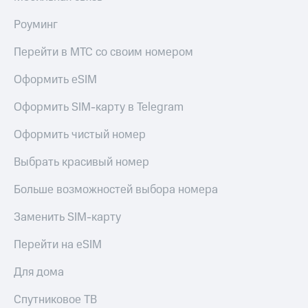
в нашем
Скидка
приложении
на тарифы,
Роуминг
общие
КИОН
подписки
Перейти в МТС со своим номером
и услуги,
КИОН
доступ
Музыка
Оформить eSIM
к геолокации
КИОН
Оформить SIM-карту в Telegram
Кино,
Строки
музыка,
Оформить чистый номер
книги
Live
и не
Выбрать красивый номер
только
Гудок
Больше возможностей выбора номера
Безопасность
Мой
МТС
Финансы
Заменить SIM-карту
Все
Детям
Перейти на eSIM
приложения
и родителям
Для дома
Инвестиции
Здоровье
и фитнес
Спутниковое ТВ
Получайте