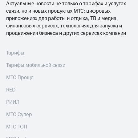
Интернет,
Выбрать
Актуальные новости не только о тарифах и услугах
ТВ и телефон
красивый
связи, но и новых продуктах МТС: цифровых
для дома
номер
приложениях для работы и отдыха, ТВ и медиа,
Заменить
финансовых сервисах, технологиях для запуска и
Личный
SIM-
продвижения бизнеса и других сервисах компании
кабинет
карту
спутникового
ТВ
Перейти
Скачать
Тарифы
на
приложение
eSIM
Мой
Тарифы мобильной связи
МТС
Для дома
МТС
МТС Проще
Спутниковое ТВ
Premium
Выберите
и подключите
RED
Подписка
ТВ
на гигабайты
с выгодным
РИИЛ
интернета,
тарифом
фильмы,
МТС Супер
музыка
и многое
Интернет,
МТС ТОП
другое
ТВ и телефон
для дома