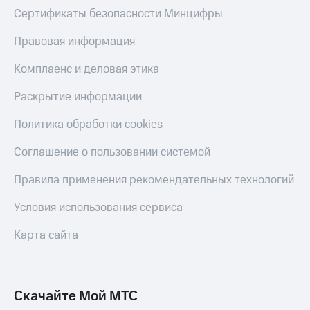
Акции
Финансы
Сертификаты безопасности Минцифры
Условия
Инвестиции
пополнения
Правовая информация
Получайте
Скидка
доход
Комплаенс и деловая этика
30%
онлайн
на связь
Страхование
Раскрытие информации
Тарифы
Покупка
Политика обработки cookies
RED,
полисов
РИИЛ
онлайн
Соглашение о пользовании системой
и МТС Супер
дешевле
Скидка 30%
при оплате
Правила применения рекомендательных технологий
на связь
с карты
МТС Деньги
Условия использования сервиса
С картой
МТС
Обзоры
Карта сайта
Деньги
товаров
МТС
Скидки
Накопления
до 40%
Скачайте Мой МТС
на смартфоны
Откладывайте