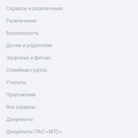
доход
Приложения
онлайн
Сервисы и развлечения
от МТС
Страхование
Развлечения
Акции
Покупка
Безопасность
Приложения
полисов
КИОН
онлайн
Детям и родителям
КИОН
Скидка 30%
Здоровье и фитнес
Музыка
на связь
Семейная группа
КИОН
С картой
Строки
МТС
Утилиты
Деньги
Live
МТС
Приложения
Накопления
Гудок
Все сервисы
Откладывайте
Мой
деньги
МТС
Документы
и получайте
доход 15%
Все
Документы ПАО «МТС»
приложения