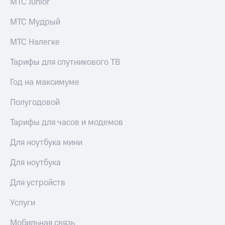
МТС Junior
Семейная
группа
МТС Мудрый
Спутниковое
Скидка
ТВ
на тарифы,
МТС Налегке
общие
Услуги
подписки
Тарифы для спутникового ТВ
и услуги,
Поддержка
доступ
Год на максимуме
к геолокации
висы и подписки
МТС
Полугодовой
Сертификаты
Premium
безопасности
Тарифы для часов и модемов
Подписка
Всё
на гигабайты
Для ноутбука мини
под
интернета,
рукой
фильмы,
Для ноутбука
музыка
в Мой МТС
и многое
Для устройств
другое
Посмотрите,
что
Услуги
Семейная
полезного
группа
есть
Мобильная связь