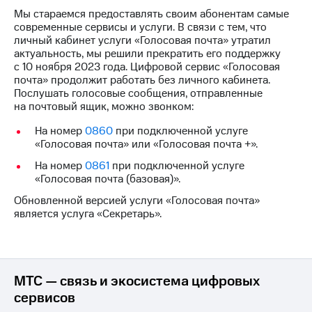
на связь
Мы стараемся предоставлять своим абонентам самые
современные сервисы и услуги. В связи с тем, что
Роуминг
Тарифы
личный кабинет услуги «Голосовая почта» утратил
RED,
актуальность, мы решили прекратить его поддержку
Семейная
РИИЛ
с 10 ноября 2023 года. Цифровой сервис «Голосовая
группа
и МТС
почта» продолжит работать без личного кабинета.
Супер
Послушать голосовые сообщения, отправленные
Заказать
дешевле
на почтовый ящик, можно звонком:
SIM-
при
карту
оплате
На номер
0860
при подключенной услуге
с карты
«Голосовая почта» или «Голосовая почта +».
Оформить
МТС
На номер
0861
при подключенной услуге
eSIM
Деньги
«Голосовая почта (базовая)».
SIM-
Спутниковое ТВ
Обновленной версией услуги «Голосовая почта»
карта
является услуга «Секретарь».
для
Выберите
иностранцев
и подключите
ТВ
Оформить
с выгодным
чистый
тарифом
МТС — связь и экосистема цифровых
номер
сервисов