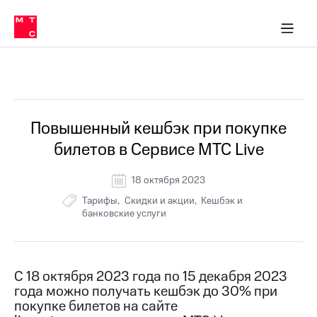
Перенести
ка 30% на связь
обильная связь
Сервисы и подписки
Интернет-магазин
Для дома
Скидка 30% на связь
Личные кабинеты
Финансы
Приложения
номер
ичные кабинеты
в МТС
Мобильная
связь
Все Новости
Тарифы
Интернет
и
ТВ
Услуги
Повышенный кешбэк при покупке
Спутниковое
билетов в Сервисе МТС Live
ТВ
Роуминг
МТС
18 октября 2023
Деньги
Тарифы
Скидки и акции
Кешбэк и
Личный
банковские услуги
кабинет
Мобильная связь
Скачать
Перенести
приложение
номер
Мой
в МТС
МТС
С 18 октября 2023 года по 15 декабря 2023
Акции
Тарифы
года можно получать кешбэк до 30% при
покупке билетов на сайте
Скидка 30%
Услуги