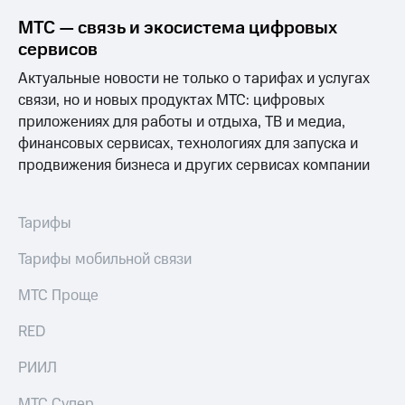
Интернет,
Выбрать
ТВ и телефон
красивый
МТС — связь и экосистема цифровых
для дома
номер
сервисов
Заменить
Актуальные новости не только о тарифах и услугах
Личный
SIM-
связи, но и новых продуктах МТС: цифровых
кабинет
карту
спутникового
приложениях для работы и отдыха, ТВ и медиа,
ТВ
Перейти
финансовых сервисах, технологиях для запуска и
Скачать
на
продвижения бизнеса и других сервисах компании
приложение
eSIM
Мой
МТС
Для дома
Тарифы
МТС
Спутниковое ТВ
Premium
Выберите
Тарифы мобильной связи
и подключите
Подписка
ТВ
на гигабайты
МТС Проще
с выгодным
интернета,
тарифом
фильмы,
RED
музыка
и многое
Интернет,
РИИЛ
другое
ТВ и телефон
для дома
МТС Супер