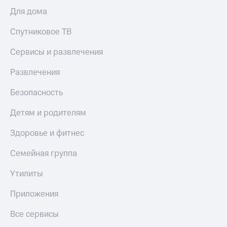
доход
Приложения
Для дома
онлайн
от МТС
Страхование
Спутниковое ТВ
Акции
Покупка
Сервисы и развлечения
Приложения
полисов
КИОН
онлайн
Развлечения
КИОН
Скидка 30%
Безопасность
Музыка
на связь
Детям и родителям
КИОН
С картой
Строки
МТС
Здоровье и фитнес
Деньги
Live
Семейная группа
МТС
Накопления
Гудок
Утилиты
Откладывайте
Мой
деньги
МТС
Приложения
и получайте
доход 15%
Все
Все сервисы
приложения