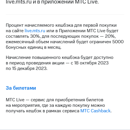
live.mts.ru и в приложении МТС Live.
на связь
Роуминг
Тарифы
RED,
Процент начисляемого кешбэка для первой покупки
Семейная
РИИЛ
на сайте
live.mts.ru
или в Приложении МТС Live будет
группа
и МТС
составлять 30%, для последующих покупок — 20%,
Супер
ежемесячный объем начислений будет ограничен 5000
Заказать
дешевле
бонусных единиц в месяц.
SIM-
при
карту
оплате
Начисление повышенного кешбэка будет доступно
с карты
в период проведения акции — с 18 октября 2023
Оформить
МТС
по 15 декабря 2023.
eSIM
Деньги
SIM-
Спутниковое ТВ
карта
За билетами
для
Выберите
иностранцев
и подключите
МТС Live — сервис для приобретения билетов
ТВ
на мероприятия, где за каждую покупку можно
Оформить
с выгодным
получать кешбэк в рамках сервиса
МТС Cashback
.
чистый
тарифом
номер