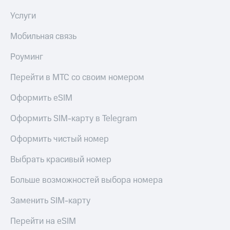
в нашем
Скидка
приложении
Услуги
на тарифы,
общие
КИОН
подписки
Мобильная связь
и услуги,
КИОН
доступ
Роуминг
Музыка
к геолокации
Перейти в МТС со своим номером
КИОН
Кино,
Строки
музыка,
Оформить eSIM
книги
Live
и не
Оформить SIM-карту в Telegram
только
Гудок
Оформить чистый номер
Безопасность
Мой
МТС
Выбрать красивый номер
Финансы
Все
Больше возможностей выбора номера
Детям
приложения
и родителям
Заменить SIM-карту
Инвестиции
Здоровье
и фитнес
Перейти на eSIM
Получайте