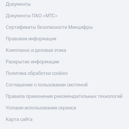
Акции
Финансы
Документы
Условия
Инвестиции
пополнения
Документы ПАО «МТС»
Получайте
Скидка
доход
Сертификаты безопасности Минцифры
30%
онлайн
на связь
Правовая информация
Страхование
Тарифы
Комплаенс и деловая этика
Покупка
RED,
полисов
РИИЛ
Раскрытие информации
онлайн
и МТС Супер
дешевле
Скидка 30%
Политика обработки cookies
при оплате
на связь
с карты
Соглашение о пользовании системой
МТС Деньги
С картой
МТС
Обзоры
Правила применения рекомендательных технологий
Деньги
товаров
Условия использования сервиса
МТС
Скидки
Накопления
до 40%
Карта сайта
на смартфоны
Откладывайте