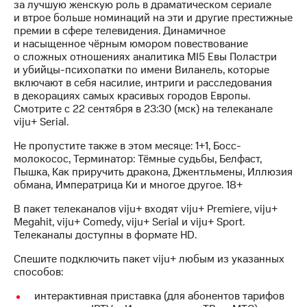
трекеры
за лучшую женскую роль в драматическом сериале
и втрое больше номинаций на эти и другие престижные
Умный
премии в сфере телевидения. Динамичное
дом
и насыщенное чёрным юмором повествование
о сложных отношениях аналитика MI5 Евы Поластри
Планшеты
и убийцы-психопатки по имени Виланель, которые
включают в себя насилие, интриги и расследования
Акции
в декорациях самых красивых городов Европы.
и
Смотрите с 22 сентября в 23:30 (мск) на телеканале
скидки
viju+ Serial.
Все
Не пропустите также в этом месяце: 1+1, Босс-
товары
молокосос, Терминатор: Тёмные судьбы, Белфаст,
Пышка, Как приручить дракона, Джентльмены, Иллюзия
обмана, Императрица Ки и многое другое. 18+
В пакет телеканалов viju+ входят viju+ Premiere, viju+
Megahit, viju+ Comedy, viju+ Serial и viju+ Sport.
Телеканалы доступны в формате HD.
Спешите подключить пакет viju+ любым из указанных
способов:
интерактивная приставка (для абонентов тарифов