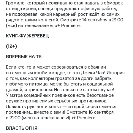
в нашем
Громиле, который неожиданно стал падать в обморок
Скидка
приложении
от вида крови, соседи предлагают офисную работу,
на тарифы,
не подозревая, какой карьерный рост ждёт их самих
общие
КИОН
рядом с таким коллегой. Смотрите 14 сентября в 21:00
подписки
(мск) на телеканале viju+ Premiere.
и услуги,
КИОН
доступ
Музыка
КУНГ-ФУ ЖЕРЕБЕЦ
к геолокации
КИОН
(12+)
Кино,
Строки
музыка,
ВПЕРВЫЕ НА ТВ
книги
Live
и не
Если кто-то и может соревноваться в обаянии
только
со смешным конём в кадре, то это Джеки Чан! История
Гудок
о том, как коллекторы грозятся за долги забрать
Безопасность
любимого питомца, могла бы стать и социальной
Мой
драмой, и триллером. Но только не в этом случае!
МТС
Финансы
У мэтра комедийных поединков есть безотказное
оружие против самых серьёзных противников.
Все
Детям
Ловкость рук, ног и копыт — и герой снова смеётся
приложения
и родителям
последним... вместе с вами! Смотрите 16 сентября
в 21:00 (мск) на телеканале viju+ Premiere.
Инвестиции
Здоровье
и фитнес
ВЛАСТЬ ОГНЯ
Получайте