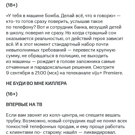
Семейная
(18+)
группа
Спутниковое
«У тебя в машине бомба. Делай всё, что я говорю» —
Скидка
ТВ
кто-то готов сразу поверить, услышав такое
на тарифы,
по телефону? Вот и сотрудник банка, везущий детей
общие
Услуги
в школу, поверил не сразу. Но когда страшный сон
подписки
оказывается реальностью, от действий героя зависит
и услуги,
Поддержка
всё. И в этот момент стандартный набор почти
доступ
невыполнимых требований — перевести крупную
к геолокации
висы и подписки
сумму, не обращаться в полицию, не выходить
МТС
из машины — рождает в голове заложника самые
Сертификаты
Premium
отчаянные и парадоксальные решения. Смотрите
безопасности
9 сентября в 21:00 (мск) на телеканале viju+ Premiere.
Подписка
Всё
на гигабайты
НЕ БУДИ ВО МНЕ КИЛЛЕРА
под
интернета,
рукой
фильмы,
(16+)
музыка
в Мой МТС
ВПЕРВЫЕ НА ТВ
и многое
другое
Посмотрите,
Если вам звонят из колл-центра, не спешите вешать
что
трубку. Возможно, новый сотрудник ещё не понял всех
Семейная
полезного
тонкостей телефонных продаж, и ему проще работать
группа
есть
с клиентами по- старому: нашёл — ликвидировал.