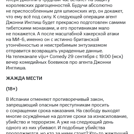
деньги
королевских драгоценностей. Будучи абсолютно
при
и получайте
не приспособленным для шпионских игр, он докажет,
покупке
доход 15%
что ему всё под силу. К следующей операции агент
со связью
Джонни Инглиш будет прекрасно подготовлен самими
Платежи
МТС
тибетскими монахами, и его противникам мало
и
не покажется. А после масштабной хакерской атаки
переводы
на МИ-6, именно он с истинно британской
утончённостью и неистребимым энтузиазмом
Пополнить
отправится возвращать украденные данные.
номер
На телеканале viju+ Comedy 29 сентября с 19:00 (мск)
МТС
вечер комедийных боевиков про агента Джонни
Инглиша.
Настройки
автоплатежа
ЖАЖДА МЕСТИ
Пополнить
(18+)
номер
другого
В Испании отменяют противоречивый закон,
оператора
запрещающий опасным преступникам просить
о сокращении срока наказания. На свободу выходят
Оплата
многие осуждённые на долгие сроки за изнасилование,
интернета
убийство и терроризм. А уже на следующий день
и
одного из них убивают. И подобные убийства
ТВ
продолжаются, но кто за ними стоит? Кто-то жаждущий