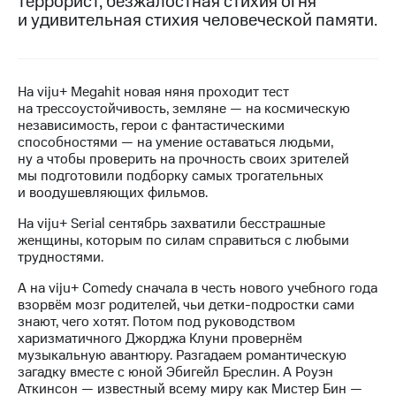
террорист, безжалостная стихия огня
на связь
и удивительная стихия человеческой памяти.
Роуминг
Тарифы
RED,
Семейная
РИИЛ
На viju+ Megahit новая няня проходит тест
группа
и МТС
на трессоустойчивость, земляне — на космическую
Супер
независимость, герои с фантастическими
Заказать
дешевле
способностями — на умение оставаться людьми,
SIM-
при
ну а чтобы проверить на прочность своих зрителей
карту
оплате
мы подготовили подборку самых трогательных
с карты
и воодушевляющих фильмов.
Оформить
МТС
eSIM
Деньги
На viju+ Serial сентябрь захватили бесстрашные
женщины, которым по силам справиться с любыми
SIM-
Спутниковое ТВ
трудностями.
карта
для
Выберите
А на viju+ Comedy сначала в честь нового учебного года
иностранцев
и подключите
взорвём мозг родителей, чьи детки-подростки сами
ТВ
знают, чего хотят. Потом под руководством
Оформить
с выгодным
харизматичного Джорджа Клуни провернём
чистый
тарифом
музыкальную авантюру. Разгадаем романтическую
номер
загадку вместе с юной Эбигейл Бреслин. А Роуэн
Аткинсон — известный всему миру как Мистер Бин —