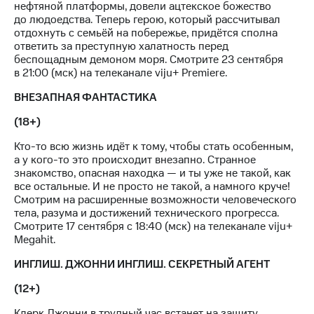
Акции
нефтяной платформы, довели ацтекское божество
Финансы
Условия
Инвестиции
до людоедства. Теперь герою, который рассчитывал
пополнения
отдохнуть с семьёй на побережье, придётся сполна
Получайте
ответить за преступную халатность перед
Скидка
доход
беспощадным демоном моря. Смотрите 23 сентября
30%
онлайн
в 21:00 (мск) на телеканале viju+ Premiere.
на связь
Страхование
ВНЕЗАПНАЯ ФАНТАСТИКА
Тарифы
(18+)
Покупка
RED,
полисов
РИИЛ
Кто-то всю жизнь идёт к тому, чтобы стать особенным,
онлайн
и МТС Супер
а у кого-то это происходит внезапно. Странное
дешевле
знакомство, опасная находка — и ты уже не такой, как
Скидка 30%
при оплате
все остальные. И не просто не такой, а намного круче!
на связь
с карты
Смотрим на расширенные возможности человеческого
МТС Деньги
тела, разума и достижений технического прогресса.
С картой
Смотрите 17 сентября с 18:40 (мск) на телеканале viju+
МТС
Обзоры
Megahit.
Деньги
товаров
ИНГЛИШ. ДЖОННИ ИНГЛИШ. СЕКРЕТНЫЙ АГЕНТ
МТС
Скидки
Накопления
до 40%
(12+)
на смартфоны
Откладывайте
Клерк Джонни в трудный час встанет на защиту