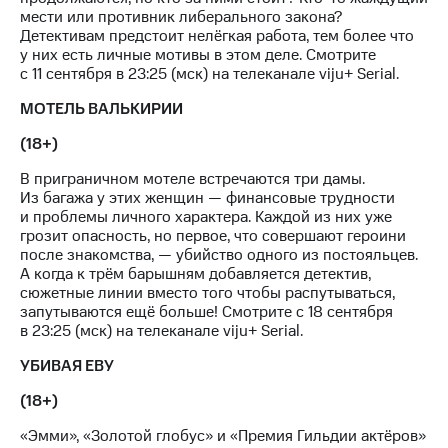
мести или противник либерального закона?
Переводы
Детективам предстоит нелёгкая работа, тем более что
с
у них есть личные мотивы в этом деле. Смотрите
телефона
с 11 сентября в 23:25 (мск) на телеканале viju+ Serial.
на карту
МОТЕЛЬ ВАЛЬКИРИИ
МТС Pay
(18+)
Оплата
В приграничном мотеле встречаются три дамы.
по QR-
Из багажа у этих женщин — финансовые трудности
коду
и проблемы личного характера. Каждой из них уже
за границей
грозит опасность, но первое, что совершают героини
после знакомства, — убийство одного из постояльцев.
тернет-магазин
А когда к трём барышням добавляется детектив,
Смартфоны
сюжетные линии вместо того чтобы распутываться,
запутываются ещё больше! Смотрите с 18 сентября
Наушники
в 23:25 (мск) на телеканале viju+ Serial.
и
колонки
УБИВАЯ ЕВУ
Умные
(18+)
часы
и
«Эмми», «Золотой глобус» и «Премия Гильдии актёров»