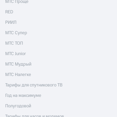
МТС Проще
RED
РИИЛ
МТС Супер
МТС ТОП
МТС Junior
МТС Мудрый
МТС Налегке
Тарифы для спутникового ТВ
Год на максимуме
Полугодовой
Тарифы для часов и модемов