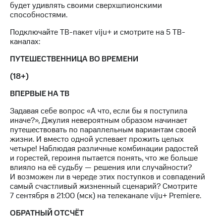
Интернет,
Выбрать
будет удивлять своими сверхшпионскими
ТВ и телефон
красивый
способностями.
для дома
номер
Подключайте ТВ-пакет viju+ и смотрите на 5 ТВ-
Заменить
каналах:
Личный
SIM-
кабинет
карту
ПУТЕШЕСТВЕННИЦА ВО ВРЕМЕНИ
спутникового
ТВ
(18+)
Перейти
Скачать
на
ВПЕРВЫЕ НА ТВ
приложение
eSIM
Мой
Задавая себе вопрос «А что, если бы я поступила
МТС
Для дома
иначе?», Джулия невероятным образом начинает
МТС
Спутниковое ТВ
путешествовать по параллельным вариантам своей
Premium
Выберите
жизни. И вместо одной успевает прожить целых
и подключите
четыре! Наблюдая различные комбинации радостей
Подписка
ТВ
и горестей, героиня пытается понять, что же больше
на гигабайты
с выгодным
влияло на её судьбу — решения или случайности?
интернета,
тарифом
И возможен ли в череде этих поступков и совпадений
фильмы,
самый счастливый жизненный сценарий? Смотрите
музыка
7 сентября в 21:00 (мск) на телеканале viju+ Premiere.
и многое
Интернет,
другое
ТВ и телефон
ОБРАТНЫЙ ОТСЧЁТ
для дома