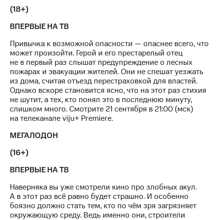
доход
Приложения
(18+)
онлайн
от МТС
ВПЕРВЫЕ НА ТВ
Страхование
Акции
Привычка к возможной опасности — опаснее всего, что
Покупка
может произойти. Герой и его престарелый отец
Приложения
полисов
не в первый раз слышат предупреждение о лесных
КИОН
онлайн
пожарах и эвакуации жителей. Они не спешат уезжать
из дома, считая отъезд перестраховкой для властей.
КИОН
Скидка 30%
Однако вскоре становится ясно, что на этот раз стихия
Музыка
на связь
не шутит, а тех, кто понял это в последнюю минуту,
слишком много. Смотрите 21 сентября в 21:00 (мск)
КИОН
С картой
на телеканале viju+ Premiere.
Строки
МТС
Деньги
МЕГАЛОДОН
Live
МТС
(16+)
Накопления
Гудок
ВПЕРВЫЕ НА ТВ
Откладывайте
Мой
деньги
МТС
Наверняка вы уже смотрели кино про злобных акул.
и получайте
А в этот раз всё равно будет страшно. И особенно
доход 15%
Все
боязно должно стать тем, кто по чём зря загрязняет
приложения
окружающую среду. Ведь именно они, строители