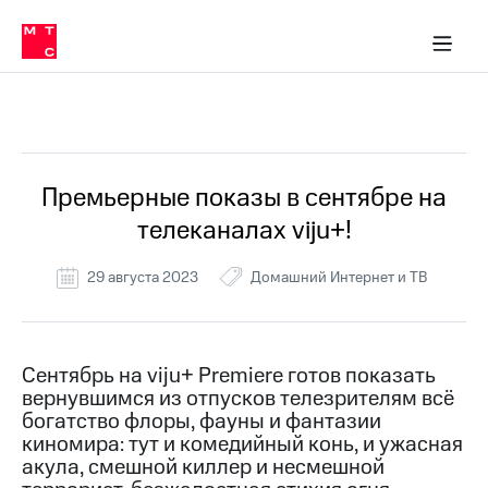
Перенести
ка 30% на связь
обильная связь
Сервисы и подписки
Интернет-магазин
Для дома
Скидка 30% на связь
Личные кабинеты
Финансы
Приложения
номер
ичные кабинеты
в МТС
Мобильная
связь
Все Новости
Тарифы
Интернет
и
ТВ
Услуги
Премьерные показы в сентябре на
Спутниковое
телеканалах viju+!
ТВ
Роуминг
МТС
29 августа 2023
Домашний Интернет и ТВ
Деньги
Личный
кабинет
Мобильная связь
Скачать
Перенести
Сентябрь на viju+ Premiere готов показать
приложение
номер
вернувшимся из отпусков телезрителям всё
Мой
в МТС
МТС
богатство флоры, фауны и фантазии
Акции
киномира: тут и комедийный конь, и ужасная
Тарифы
акула, смешной киллер и несмешной
Скидка 30%
Услуги