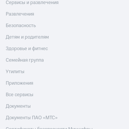
доход
Сервисы и развлечения
Приложения
онлайн
от МТС
Развлечения
Страхование
Акции
Безопасность
Покупка
Приложения
полисов
Детям и родителям
КИОН
онлайн
Здоровье и фитнес
КИОН
Скидка 30%
Музыка
на связь
Семейная группа
КИОН
С картой
Строки
Утилиты
МТС
Деньги
Live
Приложения
МТС
Накопления
Гудок
Все сервисы
Откладывайте
Мой
Документы
деньги
МТС
и получайте
Документы ПАО «МТС»
доход 15%
Все
приложения