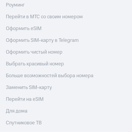
в нашем
Скидка
Роуминг
приложении
на тарифы,
общие
Перейти в МТС со своим номером
КИОН
подписки
и услуги,
КИОН
Оформить eSIM
доступ
Музыка
к геолокации
Оформить SIM-карту в Telegram
КИОН
Кино,
Строки
Оформить чистый номер
музыка,
книги
Live
Выбрать красивый номер
и не
только
Гудок
Больше возможностей выбора номера
Безопасность
Мой
Заменить SIM-карту
МТС
Финансы
Перейти на eSIM
Все
Детям
приложения
и родителям
Для дома
Инвестиции
Здоровье
Спутниковое ТВ
и фитнес
Получайте