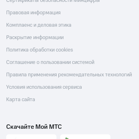
Сертификаты безопасности Минцифры
Акции
Финансы
Условия
Инвестиции
Правовая информация
пополнения
Получайте
Скидка
Комплаенс и деловая этика
доход
30%
онлайн
Раскрытие информации
на связь
Страхование
Политика обработки cookies
Тарифы
Покупка
RED,
полисов
Соглашение о пользовании системой
РИИЛ
онлайн
и МТС Супер
дешевле
Правила применения рекомендательных технологий
Скидка 30%
при оплате
на связь
с карты
Условия использования сервиса
МТС Деньги
С картой
Карта сайта
МТС
Обзоры
Деньги
товаров
МТС
Скидки
Накопления
Скачайте Мой МТС
до 40%
на смартфоны
Откладывайте