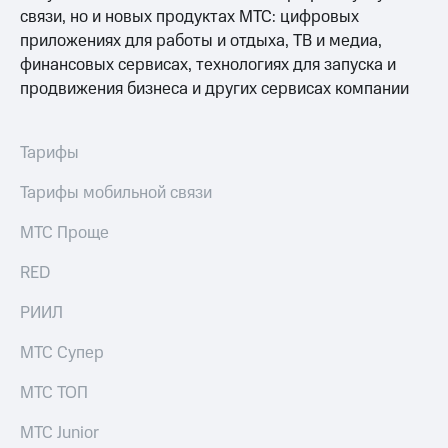
Интернет,
Выбрать
связи, но и новых продуктах МТС: цифровых
ТВ и телефон
красивый
приложениях для работы и отдыха, ТВ и медиа,
для дома
номер
финансовых сервисах, технологиях для запуска и
Заменить
продвижения бизнеса и других сервисах компании
Личный
SIM-
кабинет
карту
спутникового
ТВ
Тарифы
Перейти
Скачать
на
приложение
Тарифы мобильной связи
eSIM
Мой
МТС
МТС Проще
Для дома
МТС
Спутниковое ТВ
Premium
Выберите
RED
и подключите
Подписка
ТВ
РИИЛ
на гигабайты
с выгодным
интернета,
тарифом
МТС Супер
фильмы,
музыка
МТС ТОП
и многое
Интернет,
другое
ТВ и телефон
МТС Junior
для дома