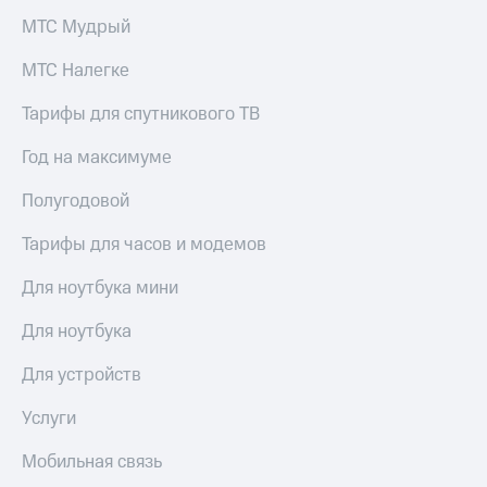
Семейная
группа
МТС Мудрый
Спутниковое
Скидка
ТВ
МТС Налегке
на тарифы,
общие
Услуги
Тарифы для спутникового ТВ
подписки
и услуги,
Поддержка
Год на максимуме
доступ
к геолокации
висы и подписки
Полугодовой
МТС
Сертификаты
Premium
Тарифы для часов и модемов
безопасности
Подписка
Для ноутбука мини
Всё
на гигабайты
под
интернета,
Для ноутбука
рукой
фильмы,
музыка
в Мой МТС
Для устройств
и многое
другое
Посмотрите,
Услуги
что
Семейная
полезного
группа
Мобильная связь
есть