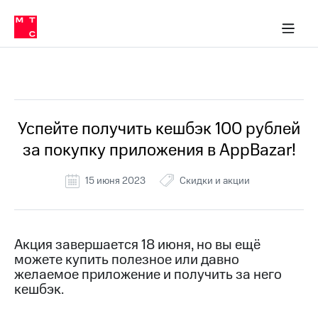
Перенести
ка 30% на связь
обильная связь
Сервисы и подписки
Интернет-магазин
Для дома
Скидка 30% на связь
Личные кабинеты
Финансы
Приложения
номер
ичные кабинеты
в МТС
Мобильная
связь
Все Новости
Тарифы
Интернет
и
ТВ
Услуги
Успейте получить кешбэк 100 рублей
Спутниковое
за покупку приложения в AppBazar!
ТВ
Роуминг
МТС
15 июня 2023
Скидки и акции
Деньги
Личный
кабинет
Мобильная связь
Скачать
Перенести
Акция завершается 18 июня, но вы ещё
приложение
номер
можете купить полезное или давно
Мой
в МТС
МТС
желаемое приложение и получить за него
Акции
кешбэк.
Тарифы
Скидка 30%
Услуги