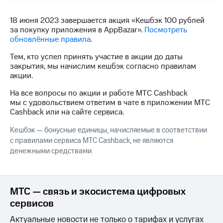
на связь
18 июня 2023 завершается акция «Кешбэк 100 рублей
Роуминг
Тарифы
за покупку приложения в AppBazar».
Посмотреть
RED,
обновлённые правила
.
Семейная
РИИЛ
группа
и МТС
Тем, кто успел принять участие в акции до даты
Супер
закрытия, мы начислим кешбэк согласно правилам
Заказать
дешевле
акции.
SIM-
при
карту
На все вопросы по акции и работе МТС Cashback
оплате
мы с удовольствием ответим в чате в приложении МТС
с карты
Оформить
Cashback или на сайте сервиса.
МТС
eSIM
Деньги
Кешбэк — бонусные единицы, начисляемые в соответствии
SIM-
Спутниковое ТВ
с правилами сервиса МТС Cashback, не являются
карта
денежными средствами.
для
Выберите
иностранцев
и подключите
ТВ
Оформить
с выгодным
МТС — связь и экосистема цифровых
чистый
тарифом
сервисов
номер
Актуальные новости не только о тарифах и услугах