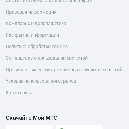
Сертификаты безопасности Минцифры
Акции
Финансы
Условия
Инвестиции
Правовая информация
пополнения
Получайте
Скидка
Комплаенс и деловая этика
доход
30%
онлайн
Раскрытие информации
на связь
Страхование
Политика обработки cookies
Тарифы
Покупка
RED,
полисов
РИИЛ
Соглашение о пользовании системой
онлайн
и МТС Супер
дешевле
Правила применения рекомендательных технологий
Скидка 30%
при оплате
на связь
с карты
Условия использования сервиса
МТС Деньги
С картой
Карта сайта
МТС
Обзоры
Деньги
товаров
МТС
Скидки
Накопления
Скачайте Мой МТС
до 40%
на смартфоны
Откладывайте