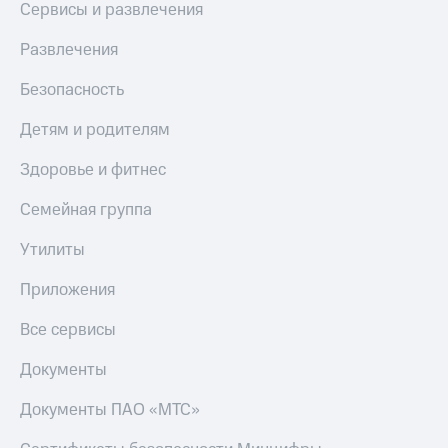
доход
Сервисы и развлечения
Приложения
онлайн
от МТС
Развлечения
Страхование
Акции
Безопасность
Покупка
Приложения
полисов
Детям и родителям
КИОН
онлайн
Здоровье и фитнес
КИОН
Скидка 30%
Музыка
на связь
Семейная группа
КИОН
С картой
Строки
МТС
Утилиты
Деньги
Live
Приложения
МТС
Накопления
Гудок
Все сервисы
Откладывайте
Мой
Документы
деньги
МТС
и получайте
Документы ПАО «МТС»
доход 15%
Все
приложения