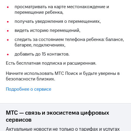
на связь
просматривать на карте местонахождение и
перемещение ребенка,
Роуминг
Тарифы
получать уведомления о перемещениях,
RED,
Семейная
РИИЛ
видеть историю перемещений,
группа
и МТС
Супер
следить за состоянием телефона ребенка: балансе,
Заказать
дешевле
батарее, подключениях,
SIM-
при
добавить до 15 контактов.
карту
оплате
с карты
Есть бесплатная подписка и расширенная.
Оформить
МТС
eSIM
Деньги
Начните использовать МТС Поиск и будьте уверены в
безопасности близких.
SIM-
Спутниковое ТВ
карта
Подробнее о сервисе
для
Выберите
иностранцев
и подключите
ТВ
Оформить
с выгодным
МТС — связь и экосистема цифровых
чистый
тарифом
сервисов
номер
Актуальные новости не только о тарифах и услугах