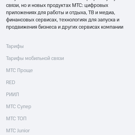
Интернет,
Выбрать
связи, но и новых продуктах МТС: цифровых
ТВ и телефон
красивый
для дома
приложениях для работы и отдыха, ТВ и медиа,
номер
финансовых сервисах, технологиях для запуска и
Заменить
продвижения бизнеса и других сервисах компании
Личный
SIM-
кабинет
карту
спутникового
ТВ
Тарифы
Перейти
Скачать
на
приложение
Тарифы мобильной связи
eSIM
Мой
МТС
МТС Проще
Для дома
МТС
Спутниковое ТВ
Premium
Выберите
RED
и подключите
Подписка
ТВ
РИИЛ
на гигабайты
с выгодным
интернета,
тарифом
МТС Супер
фильмы,
музыка
МТС ТОП
и многое
Интернет,
другое
ТВ и телефон
МТС Junior
для дома