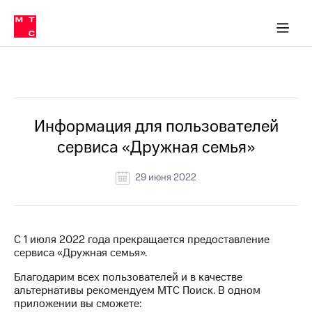
Перенести
ка 30% на связь
обильная связь
Сервисы и подписки
Интернет-магазин
Для дома
Скидка 30% на связь
Личные кабинеты
Финансы
Приложения
номер
ичные кабинеты
в МТС
Мобильная
связь
Все Новости
Тарифы
Интернет
и
ТВ
Услуги
Информация для пользователей
Спутниковое
сервиса «Дружная семья»
ТВ
Роуминг
МТС
29 июня 2022
Деньги
Личный
кабинет
Мобильная связь
Скачать
Перенести
С 1 июля 2022 года прекращается предоставление
приложение
номер
сервиса «Дружная семья».
Мой
в МТС
МТС
Благодарим всех пользователей и в качестве
Акции
Тарифы
альтернативы рекомендуем МТС Поиск. В одном
приложении вы сможете:
Скидка 30%
Услуги