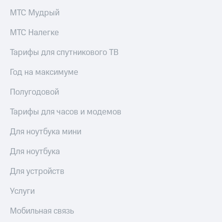
Семейная
группа
МТС Мудрый
Спутниковое
Скидка
ТВ
МТС Налегке
на тарифы,
общие
Услуги
Тарифы для спутникового ТВ
подписки
и услуги,
Поддержка
Год на максимуме
доступ
к геолокации
висы и подписки
Полугодовой
МТС
Сертификаты
Premium
Тарифы для часов и модемов
безопасности
Подписка
Для ноутбука мини
Всё
на гигабайты
под
интернета,
Для ноутбука
рукой
фильмы,
музыка
в Мой МТС
Для устройств
и многое
другое
Посмотрите,
Услуги
что
Семейная
полезного
группа
Мобильная связь
есть