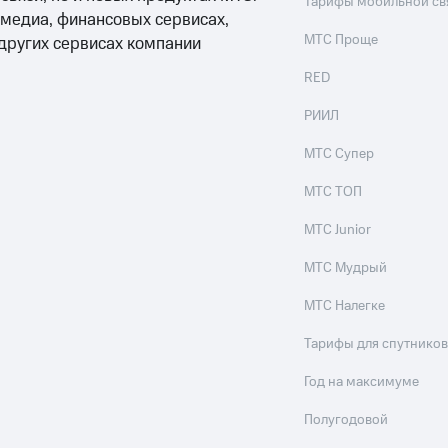
Тарифы мобильной св
ые часы и трекеры
Умный дом
Планшеты
Акции и 
 медиа, финансовых сервисах,
МТС Проще
 других сервисах компании
ле при оплате с карты МТС Деньги
RED
РИИЛ
МТС Супер
МТС ТОП
МТС Junior
МТС Мудрый
МТС Налегке
Тарифы для спутников
Год на максимуме
Полугодовой