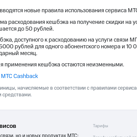
услуги, доступ к геолокации
услуги, доступ к геолокации
 вводятся новые правила использования сервиса МТ
пасность
Финансы
Детям и родителям
Здоровье и 
а расходования кешбэка на получение скидки на у
шается до 50 рублей.
ive
Гудок
Мой МТС
Все приложения
эка, доступного к расходованию на услуги связи 
 в нашем приложении
 5000 рублей для одного абонентского номера и 10 
дарный месяц.
ive
Гудок
Мой МТС
Все приложения
Инвестиции
ия применения кешбэка остаются неизменными.
 МТС Cashback
иницы, начисляемые в соответствии с правилами сервиса
 средствами.
ход 15%
ер МТС
Настройки автоплатежа
Пополнить номер др
ход 15%
рвисов
 на карту
МТС Pay
Оплата по QR-коду за границей
Тарифы
 связи, но и новых продуктах МТС: