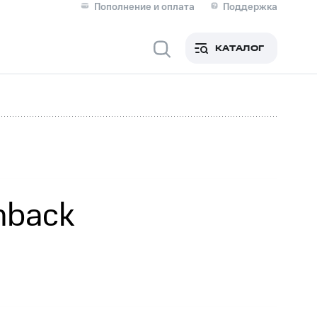
Пополнение и оплата
Поддержка
Скидка 30% на связь
Личные кабинеты
КАТАЛОГ
Мобильная связь
IM-карта для иностранцев
M
Для дома
hback
Сервисы и подписки