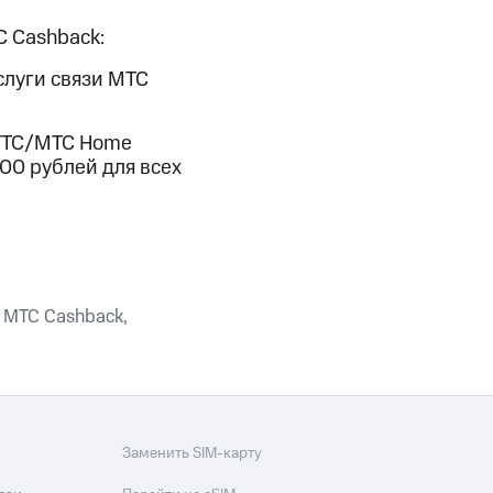
С Cashback:
фитнес
Приложения от МТС
слуги связи МТС
Приложения
МГТС/МТС Home
Финансы
000 рублей для всех
 МТС Cashback,
угого оператора
Оплата
Заменить SIM-карту
Интернет-магазин