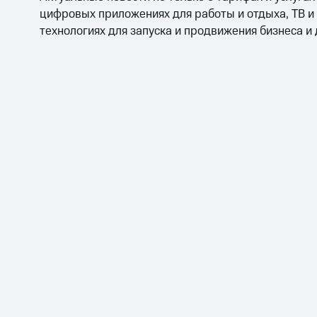
Смартфоны
Наушники и колонки
Умн
цифровых приложениях для работы и отдыха, ТВ и
Скидка 30% на связь
технологиях для запуска и продвижения бизнеса и
Тарифы RED, РИИЛ и МТС Супер дешев
Обзоры товаров
Скидки до 40%
на смартфоны
при покупке со связью МТС