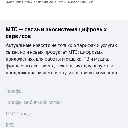
Семейная
означает наблюдение за этими показателями
группа
Спутниковое
Скидка
ТВ
на тарифы,
общие
МТС — связь и экосистема цифровых
Услуги
подписки
сервисов
и услуги,
Поддержка
доступ
Актуальные новости не только о тарифах и услугах
к геолокации
висы и подписки
связи, но и новых продуктах МТС: цифровых
МТС
приложениях для работы и отдыха, ТВ и медиа,
Сертификаты
Premium
безопасности
финансовых сервисах, технологиях для запуска и
продвижения бизнеса и других сервисах компании
Подписка
Всё
на гигабайты
под
интернета,
рукой
фильмы,
Тарифы
музыка
в Мой МТС
и многое
Тарифы мобильной связи
другое
Посмотрите,
что
МТС Проще
Семейная
полезного
группа
есть
RED