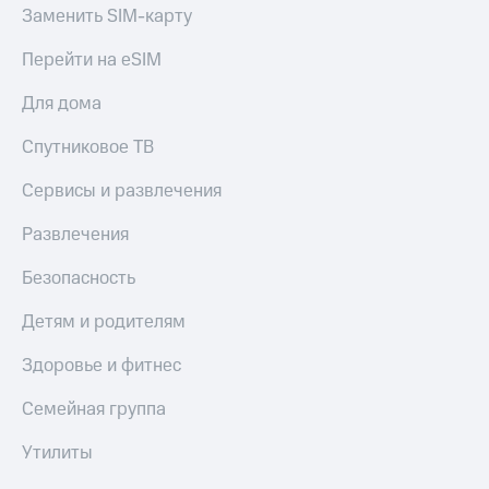
Акции
Финансы
Заменить SIM-карту
Условия
Инвестиции
пополнения
Перейти на eSIM
Получайте
Скидка
доход
Для дома
30%
онлайн
на связь
Спутниковое ТВ
Страхование
Тарифы
Сервисы и развлечения
Покупка
RED,
полисов
РИИЛ
Развлечения
онлайн
и МТС Супер
дешевле
Скидка 30%
Безопасность
при оплате
на связь
с карты
Детям и родителям
МТС Деньги
С картой
МТС
Обзоры
Здоровье и фитнес
Деньги
товаров
Семейная группа
МТС
Скидки
Накопления
до 40%
Утилиты
на смартфоны
Откладывайте