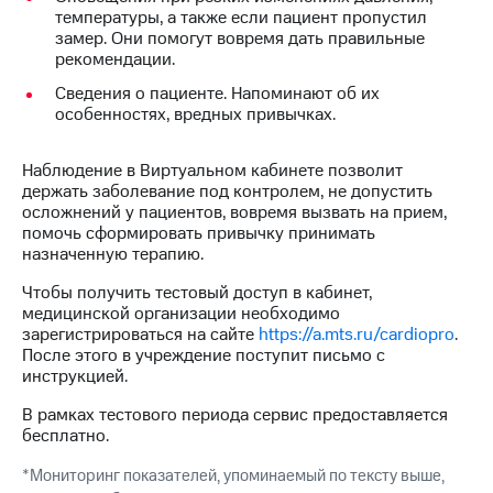
Интернет,
Выбрать
температуры, а также если пациент пропустил
ТВ и телефон
красивый
замер. Они помогут вовремя дать правильные
для дома
номер
рекомендации.
Заменить
Сведения о пациенте. Напоминают об их
Личный
SIM-
особенностях, вредных привычках.
кабинет
карту
спутникового
ТВ
Наблюдение в Виртуальном кабинете позволит
Перейти
Скачать
держать заболевание под контролем, не допустить
на
приложение
осложнений у пациентов, вовремя вызвать на прием,
eSIM
Мой
помочь сформировать привычку принимать
МТС
назначенную терапию.
Для дома
МТС
Спутниковое ТВ
Premium
Чтобы получить тестовый доступ в кабинет,
Выберите
медицинской организации необходимо
и подключите
Подписка
зарегистрироваться на сайте
https://a.mts.ru/cardiopro
.
ТВ
на гигабайты
После этого в учреждение поступит письмо с
с выгодным
интернета,
инструкцией.
тарифом
фильмы,
В рамках тестового периода сервис предоставляется
музыка
бесплатно.
и многое
Интернет,
другое
ТВ и телефон
*Мониторинг показателей, упоминаемый по тексту выше,
для дома