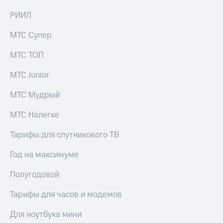
в нашем
Скидка
приложении
РИИЛ
на тарифы,
общие
КИОН
подписки
МТС Супер
и услуги,
КИОН
доступ
МТС ТОП
Музыка
к геолокации
МТС Junior
КИОН
Кино,
Строки
музыка,
МТС Мудрый
книги
Live
и не
МТС Налегке
только
Гудок
Тарифы для спутникового ТВ
Безопасность
Мой
МТС
Год на максимуме
Финансы
Все
Полугодовой
Детям
приложения
и родителям
Тарифы для часов и модемов
Инвестиции
Здоровье
и фитнес
Для ноутбука мини
Получайте