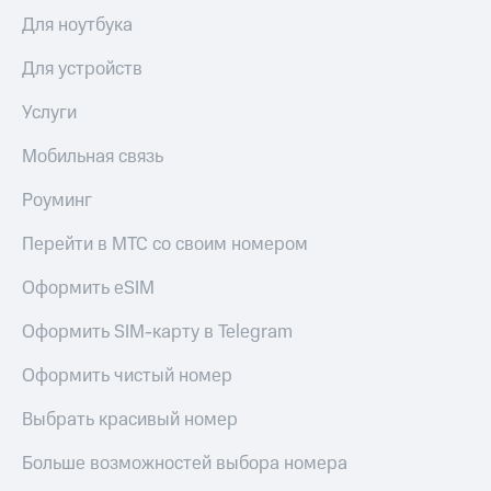
доход
Приложения
Для ноутбука
онлайн
от МТС
Страхование
Для устройств
Акции
Покупка
Услуги
Приложения
полисов
КИОН
онлайн
Мобильная связь
КИОН
Скидка 30%
Роуминг
Музыка
на связь
Перейти в МТС со своим номером
КИОН
С картой
Строки
МТС
Оформить eSIM
Деньги
Live
Оформить SIM-карту в Telegram
МТС
Накопления
Гудок
Оформить чистый номер
Откладывайте
Мой
деньги
МТС
Выбрать красивый номер
и получайте
доход 15%
Все
Больше возможностей выбора номера
приложения