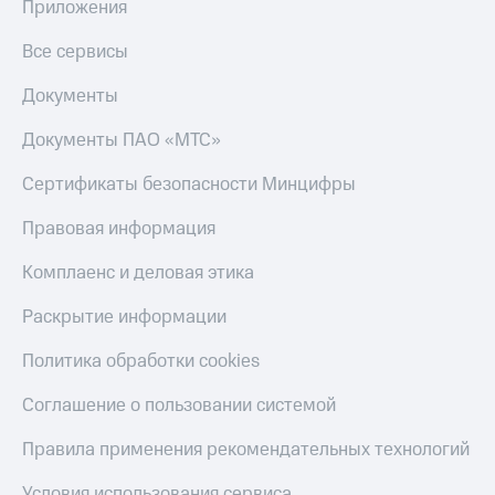
Приложения
деньги
при
и получайте
покупке
доход 15%
Все сервисы
со связью
Платежи
МТС
Документы
и
переводы
Документы ПАО «МТС»
Пополнить
Сертификаты безопасности Минцифры
номер
МТС
Правовая информация
Настройки
Комплаенс и деловая этика
автоплатежа
Раскрытие информации
Пополнить
номер
Политика обработки cookies
другого
оператора
Соглашение о пользовании системой
Оплата
интернета
Правила применения рекомендательных технологий
и
ТВ
Условия использования сервиса