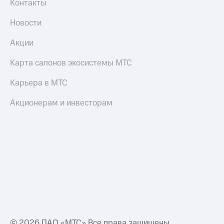
трекеры
Контакты
Умный
Новости
дом
Акции
Планшеты
Карта салонов экосистемы МТС
Акции
и
Карьера в МТС
скидки
Акционерам и инвесторам
Все
товары
© 2026 ПАО «МТС» Все права защищены