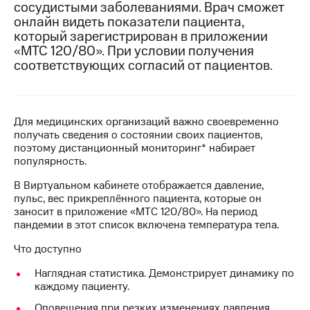
сосудистыми заболеваниями. Врач сможет
на связь
онлайн видеть показатели пациента,
который зарегистрирован в приложении
Роуминг
Тарифы
«МТС 120/80». При условии получения
RED,
Семейная
соответствующих согласий от пациентов.
РИИЛ
группа
и МТС
Супер
Заказать
дешевле
SIM-
при
Для медицинских организаций важно своевременно
карту
оплате
получать сведения о состоянии своих пациентов,
с карты
поэтому дистанционный мониторинг* набирает
Оформить
МТС
популярность.
eSIM
Деньги
В Виртуальном кабинете отображается давление,
SIM-
Спутниковое ТВ
пульс, вес прикреплённого пациента, которые он
карта
заносит в приложение «МТС 120/80». На период
для
Выберите
пандемии в этот список включена температура тела.
иностранцев
и подключите
ТВ
Что доступно
Оформить
с выгодным
чистый
Наглядная статистика. Демонстрирует динамику по
тарифом
номер
каждому пациенту.
Оповещения при резких изменениях давления,