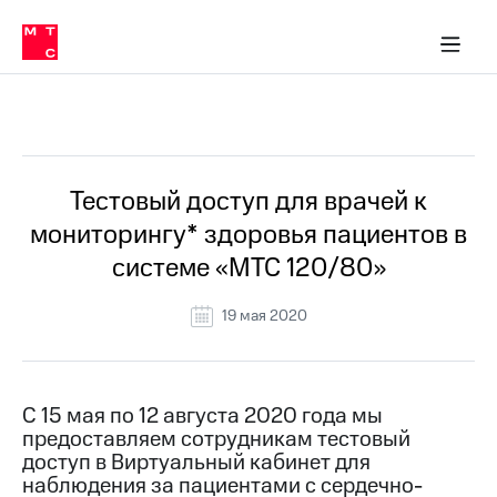
Перенести
ка 30% на связь
обильная связь
Сервисы и подписки
Интернет-магазин
Для дома
Скидка 30% на связь
Личные кабинеты
Финансы
Приложения
номер
ичные кабинеты
в МТС
Мобильная
связь
Все Новости
Тарифы
Интернет
и
ТВ
Услуги
Тестовый доступ для врачей к
Спутниковое
мониторингу* здоровья пациентов в
ТВ
Роуминг
системе «МТС 120/80»
МТС
Деньги
19 мая 2020
Личный
кабинет
Мобильная связь
Скачать
Перенести
приложение
номер
Мой
в МТС
С 15 мая по 12 августа 2020 года мы
МТС
предоставляем сотрудникам тестовый
Акции
Тарифы
доступ в Виртуальный кабинет для
наблюдения за пациентами с сердечно-
Скидка 30%
Услуги