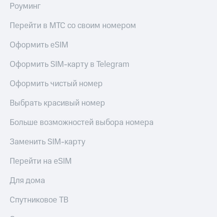
общие
Роуминг
подписки
КИОН
и услуги,
Музыка
Перейти в МТС со своим номером
доступ
к геолокации
КИОН
Оформить eSIM
Кино,
Строки
музыка,
Оформить SIM-карту в Telegram
книги
Live
и не
Оформить чистый номер
только
Гудок
Безопасность
Выбрать красивый номер
Мой
МТС
Финансы
Больше возможностей выбора номера
Все
Детям
Заменить SIM-карту
приложения
и родителям
Перейти на eSIM
Инвестиции
Здоровье
и фитнес
Для дома
Получайте
доход
Приложения
онлайн
Спутниковое ТВ
от МТС
Страхование