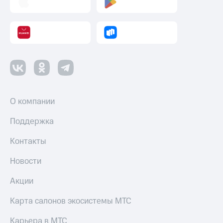
Пополнить
номер
МТС
Настройки
автоплатежа
Пополнить
номер
другого
О компании
оператора
Поддержка
Оплата
интернета
Контакты
и
ТВ
Новости
Переводы
Акции
с
телефона
Карта салонов экосистемы МТС
на карту
Карьера в МТС
МТС Pay