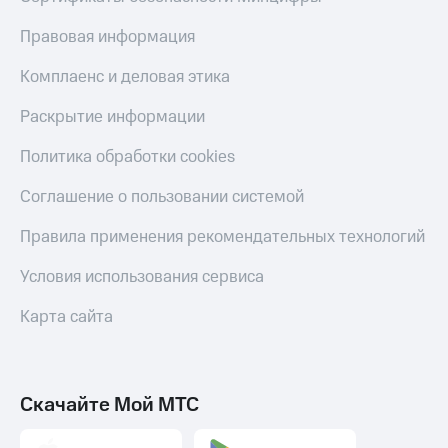
Получайте
доход
Тарифы
Правовая информация
онлайн
RED,
Страхование
РИИЛ
Комплаенс и деловая этика
и МТС Супер
Покупка
дешевле
полисов
Раскрытие информации
при оплате
онлайн
с карты
Скидка 30%
Политика обработки cookies
МТС Деньги
на связь
Соглашение о пользовании системой
Обзоры
С картой
товаров
МТС
Правила применения рекомендательных технологий
Деньги
Скидки
МТС
Условия использования сервиса
до 40%
Накопления
на смартфоны
Карта сайта
Откладывайте
деньги
при
и получайте
покупке
доход 15%
со связью
Платежи
Скачайте Мой МТС
МТС
и
переводы