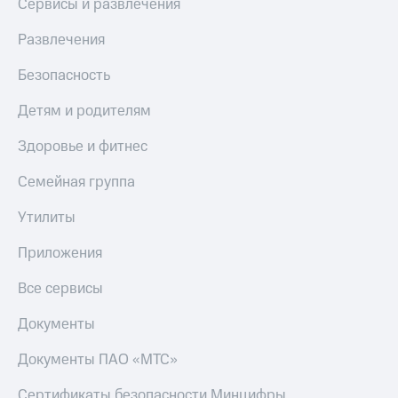
Сервисы и развлечения
Акции
Покупка
полисов
Развлечения
Приложения
онлайн
КИОН
Скидка 30%
Безопасность
на связь
КИОН
Детям и родителям
Музыка
С картой
МТС
КИОН
Здоровье и фитнес
Деньги
Строки
МТС
Семейная группа
Накопления
Live
Утилиты
Откладывайте
Гудок
деньги
Приложения
и получайте
Мой
доход 15%
МТС
Акции
Все сервисы
Условия
Все
пополнения
Документы
приложения
Финансы
Скидка
Документы ПАО «МТС»
Инвестиции
30%
на связь
Сертификаты безопасности Минцифры