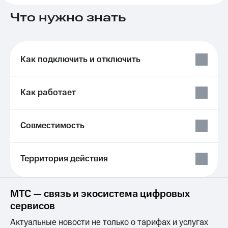
на связь
Что нужно знать
Роуминг
Тарифы
RED,
Семейная
РИИЛ
группа
и МТС
Как подключить и отключить
Супер
Заказать
дешевле
SIM-
при
Как работает
карту
оплате
с карты
Оформить
МТС
eSIM
Деньги
Совместимость
SIM-
Спутниковое ТВ
карта
Территория действия
для
Выберите
иностранцев
и подключите
ТВ
Оформить
с выгодным
МТС — связь и экосистема цифровых
чистый
тарифом
сервисов
номер
Интернет,
Актуальные новости не только о тарифах и услугах