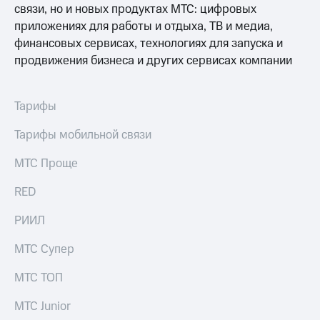
Выбрать
ТВ и телефон
связи, но и новых продуктах МТС: цифровых
красивый
для дома
приложениях для работы и отдыха, ТВ и медиа,
номер
финансовых сервисах, технологиях для запуска и
Личный
Заменить
кабинет
продвижения бизнеса и других сервисах компании
SIM-
спутникового
карту
ТВ
Скачать
Тарифы
Перейти
приложение
на
Мой
Тарифы мобильной связи
eSIM
МТС
МТС
МТС Проще
Для дома
Premium
Спутниковое ТВ
RED
Выберите
Подписка
и подключите
на гигабайты
РИИЛ
ТВ
интернета,
с выгодным
фильмы,
тарифом
музыка
МТС Супер
и многое
Интернет,
другое
МТС ТОП
ТВ и телефон
Семейная
для дома
группа
МТС Junior