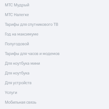
Спутниковое
Скидка
МТС Мудрый
ТВ
на тарифы,
общие
МТС Налегке
Услуги
подписки
и услуги,
Тарифы для спутникового ТВ
Поддержка
доступ
к геолокации
Год на максимуме
Сертификаты
висы и подписки
МТС
безопасности
Полугодовой
Premium
Всё
Тарифы для часов и модемов
Подписка
под
на гигабайты
рукой
Для ноутбука мини
интернета,
в Мой МТС
фильмы,
музыка
Для ноутбука
Посмотрите,
и многое
что
другое
Для устройств
полезного
Семейная
есть
группа
Услуги
в нашем
приложении
Скидка
Мобильная связь
на тарифы,
КИОН