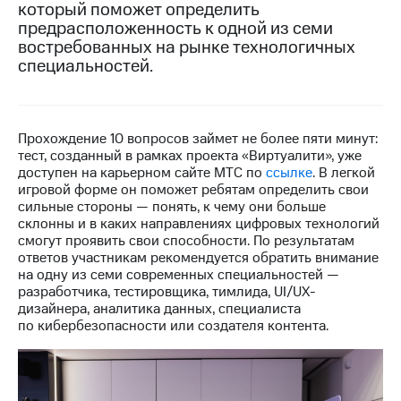
который поможет определить
предрасположенность к одной из семи
МТС
востребованных на рынке технологичных
о технологиях
специальностей.
Достижения
Интервью
Прохождение 10 вопросов займет не более пяти минут:
Финансовая
тест, созданный в рамках проекта «Виртуалити», уже
отчетность
доступен на карьерном сайте МТС по
ссылке
. В легкой
игровой форме он поможет ребятам определить свои
Контакты
сильные стороны — понять, к чему они больше
склонны и в каких направлениях цифровых технологий
Новости
смогут проявить свои способности. По результатам
в
ответов участникам рекомендуется обратить внимание
регионе
на одну из семи современных специальностей —
разработчика, тестировщика, тимлида, UI/UX-
м и акционерам
дизайнера, аналитика данных, специалиста
Корпоративное
по кибербезопасности или создателя контента.
управление
Корпоративный
секретарь