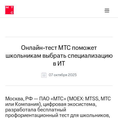
О
сторам и акционерам
Комплаенс и деловая этика
Устойчивое развитие
Медиа-центр
О МТС
О МТС
На главную
компании
О
компании
Стратегия
Стратегия
Все Новости
Карьера
в МТС
Карьера
в МТС
Пресс-
Онлайн-тест МТС поможет
релизы
История
школьникам выбрать специализацию
компании
МТС
в ИТ
о технологиях
Руководство
региона
07 октября 2025
Правовая
информация
Контакты
Москва, РФ — ПАО «МТС» (MOEX: MTSS, МТС
или Компания), цифровая экосистема,
Медиа-центр
разработала бесплатный
Пресс-
профориентационный тест для школьников,
релизы