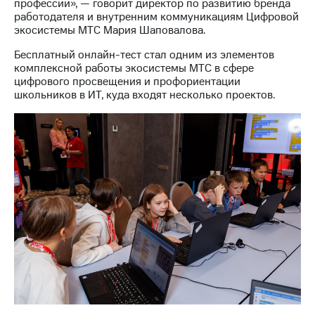
профессии», — говорит директор по развитию бренда
выкупа
работодателя и внутренним коммуникациям Цифровой
акций
экосистемы МТС Мария Шаповалова.
Дивиденды
Рынок
Бесплатный онлайн-тест стал одним из элементов
облигаций
комплексной работы экосистемы МТС в сфере
цифрового просвещения и профориентации
Описание
школьников в ИТ, куда входят несколько проектов.
Еврооблигации-2023
Уведомление
о
погашении
именных
облигаций
Другое
Регистратор
Реквизиты
Контакты
йчивое развитие
и деловая этика
На главную