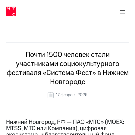
О
сторам и акционерам
Комплаенс и деловая этика
Устойчивое развитие
Медиа-центр
О МТС
О МТС
На главную
компании
О
компании
Стратегия
Стратегия
Все Новости
Карьера
в МТС
Карьера
в МТС
Пресс-
Почти 1500 человек стали
релизы
История
участниками социокультурного
компании
МТС
фестиваля «Система Фест» в Нижнем
о технологиях
Руководство
Новгороде
региона
Правовая
17 февраля 2025
информация
Контакты
Нижний Новгород, РФ — ПАО «МТС» (MOEX:
Медиа-центр
MTSS, МТС или Компания), цифровая
Пресс-
релизы
экосистема, и благотворительный фонд