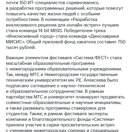
почти 150 ИТ-специалистов соревновались
выкупа
в разработке программных решений, которые помогут
акций
повысить качество жизни людей с особыми
Дивиденды
потребностями. В номинации «Разработка
Рынок
инклюзивного решения для онлайн-встреч» лучшим
облигаций
стала команда 14 bit MISIS. Победителем трека
«Инклюзивный город» стала команда «Динозаврики
Описание
МИСИС». Общий призовой фонд хакатона составил 750
Еврооблигации-2023
тысяч рублей.
Уведомление
о
Важным элементом фестиваля «Система ФЕСТ» стала
погашении
масштабная образовательная программа
именных
с нижегородскими образовательными учреждениями.
облигаций
Так, между МТС и Нижегородским государственным
Другое
техническим университетом им. Р.Е. Алексеева было
подписано соглашение о научно-техническом
Регистратор
и образовательном сотрудничестве. В рамках
Реквизиты
партнёрства МТС и университет планируют продвигать
Контакты
совместные образовательные и научные инициативы,
йчивое развитие
а также развивать программы стажировок для
и деловая этика
студентов. Также, в рамках фестиваля эксперты
На главную
компании и благотворительного фонда «Система»
приняли участие в серии просветительских встреч
с учениками нижегородских средних и специальных