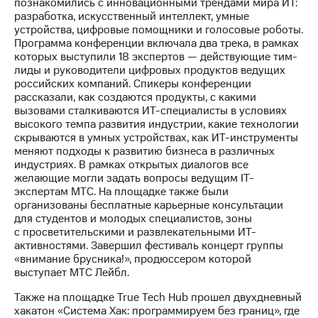
Раскрытие
познакомились с инновационными трендами мира ИТ:
информации
разработка, искусственный интеллект, умные
Информация
устройства, цифровые помощники и голосовые роботы.
акционерам
Программа конференции включала два трека, в рамках
Документы
которых выступили 18 экспертов — действующие тим-
ПАО
лиды и руководители цифровых продуктов ведущих
"МТС"
российских компаний. Спикеры конференции
Собрания
рассказали, как создаются продукты, с какими
акционеров
вызовами сталкиваются ИТ-специалисты в условиях
Личный
высокого темпа развития индустрии, какие технологии
кабинет
скрываются в умных устройствах, как ИТ-инструменты
акционера
меняют подходы к развитию бизнеса в различных
Акционерный
индустриях. В рамках открытых диалогов все
капитал
желающие могли задать вопросы ведущим IT-
Контроль
экспертам МТС. На площадке также были
и
организованы бесплатные карьерные консультации
аудит
для студентов и молодых специалистов, зоны
Рынок
с просветительскими и развлекательными ИТ-
акций
активностями. Завершил фестиваль концерт группы
«внимание брусника!», продюссером которой
Описание
выступает МТС Лейбл.
Программа
Также на площадке True Tech Hub прошел двухдневный
приобретения
хакатон «Система Хак: программируем без границ», где
Порядок