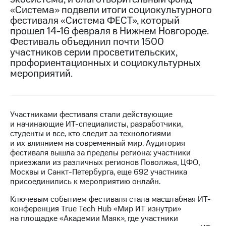
«Система» подвели итоги социокультурного
МТС
фестиваля «Система ФЕСТ», который
о технологиях
прошел 14-16 февраля в Нижнем Новгороде.
Фестиваль объединил почти 1500
Достижения
участников серии просветительских,
профориентационных и социокультурных
Интервью
мероприятий.
Финансовая
отчетность
Контакты
Участниками фестиваля стали действующие
и начинающие ИТ-специалисты, разработчики,
Новости
студенты и все, кто следит за технологиями
в
и их влиянием на современный мир. Аудитория
регионе
фестиваля вышла за пределы региона: участники
приезжали из различных регионов Поволжья, ЦФО,
м и акционерам
Москвы и Санкт-Петербурга, еще 692 участника
Корпоративное
присоединились к мероприятию онлайн.
управление
Ключевым событием фестиваля стала масштабная ИТ-
Корпоративный
конференция True Tech Hub «Мир ИТ изнутри»
секретарь
на площадке «Академии Маяк», где участники