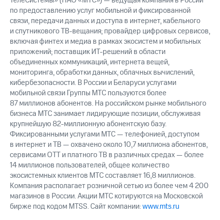
ТелеСистемы» (ПАО «МТС») — ведущая компания в России
по предоставлению услуг мобильной и фиксированной
связи, передачи данных и доступа в интернет, кабельного
и спутникового ТВ-вещания; провайдер цифровых сервисов,
включая финтех и медиа в рамках экосистем и мобильных
приложений; поставщик ИТ-решений в области
объединенных коммуникаций, интернета вещей,
мониторинга, обработки данных, облачных вычислений,
кибербезопасности. В России и Беларуси услугами
мобильной связи Группы МТС пользуются более
87 миллионов абонентов. На российском рынке мобильного
бизнеса МТС занимает лидирующие позиции, обслуживая
крупнейшую 82-миллионную абонентскую базу.
Фиксированными услугами МТС — телефонией, доступом
в интернет и ТВ — охвачено около 10,7 миллиона абонентов,
сервисами OTT и платного ТВ в различных средах — более
14 миллионов пользователей, общее количество
экосистемных клиентов МТС составляет 16,8 миллионов.
Компания располагает розничной сетью из более чем 4 200
магазинов в России. Акции МТС котируются на Московской
бирже под кодом MTSS. Сайт компании:
www.mts.ru