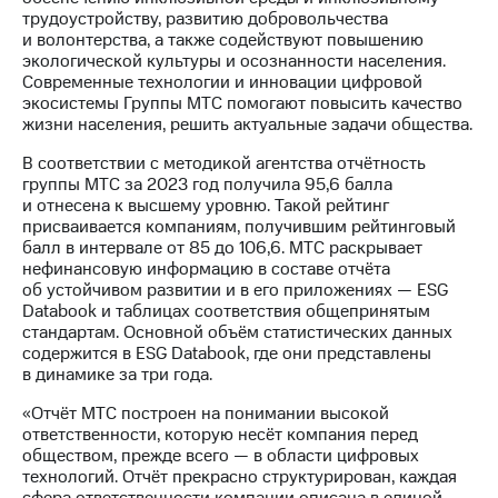
Раскрытие
трудоустройству, развитию добровольчества
информации
и волонтерства, а также содействуют повышению
Информация
экологической культуры и осознанности населения.
акционерам
Современные технологии и инновации цифровой
Документы
экосистемы Группы МТС помогают повысить качество
ПАО
жизни населения, решить актуальные задачи общества.
"МТС"
Собрания
В соответствии с методикой агентства отчётность
акционеров
группы МТС за 2023 год получила 95,6 балла
Личный
и отнесена к высшему уровню. Такой рейтинг
кабинет
присваивается компаниям, получившим рейтинговый
акционера
балл в интервале от 85 до 106,6. МТС раскрывает
Акционерный
нефинансовую информацию в составе отчёта
капитал
об устойчивом развитии и в его приложениях — ESG
Контроль
Databook и таблицах соответствия общепринятым
и
стандартам. Основной объём статистических данных
аудит
содержится в ESG Databook, где они представлены
Рынок
в динамике за три года.
акций
«Отчёт МТС построен на понимании высокой
Описание
ответственности, которую несёт компания перед
Программа
обществом, прежде всего — в области цифровых
приобретения
технологий. Отчёт прекрасно структурирован, каждая
Порядок