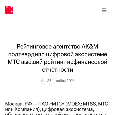
О
сторам и акционерам
Комплаенс и деловая этика
Устойчивое развитие
Медиа-центр
О МТС
О МТС
На главную
компании
О
компании
Стратегия
Стратегия
Все Новости
Карьера
в МТС
Карьера
в МТС
Пресс-
Рейтинговое агентство AK&M
релизы
История
подтвердило цифровой экосистеме
компании
МТС
МТС высший рейтинг нефинансовой
о технологиях
Руководство
отчётности
региона
Правовая
28 декабря 2024
информация
Контакты
Москва, РФ — ПАО «МТС» (MOEX: MTSS, МТС
Медиа-центр
или Компания), цифровая экосистема,
Пресс-
релизы
объявляет о том, что рейтинговое агентство