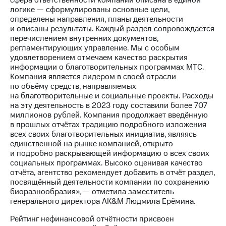
сфера ответственности компании описана в единой
выкупа
логике — сформулированы основные цели,
акций
определены направления, планы деятельности
Дивиденды
и описаны результаты. Каждый раздел сопровождается
Рынок
перечислением внутренних документов,
облигаций
регламентирующих управление. Мы с особым
удовлетворением отмечаем качество раскрытия
Описание
информации о благотворительных программах МТС.
Еврооблигации-2023
Компания является лидером в своей отрасли
Уведомление
по объёму средств, направляемых
о
на благотворительные и социальные проекты. Расходы
погашении
на эту деятельность в 2023 году составили более 707
именных
миллионов рублей. Компания продолжает введённую
облигаций
в прошлых отчётах традицию подробного изложения
Другое
всех своих благотворительных инициатив, являясь
единственной на рынке компанией, открыто
Регистратор
и подробно раскрывающей информацию о всех своих
Реквизиты
социальных программах. Высоко оценивая качество
Контакты
отчёта, агентство рекомендует добавить в отчёт раздел,
йчивое развитие
посвящённый деятельности компании по сохранению
и деловая этика
биоразнообразия», — отметила заместитель
На главную
генерального директора AK&M Людмила Ерёмина.
Рейтинг нефинансовой отчётности присвоен