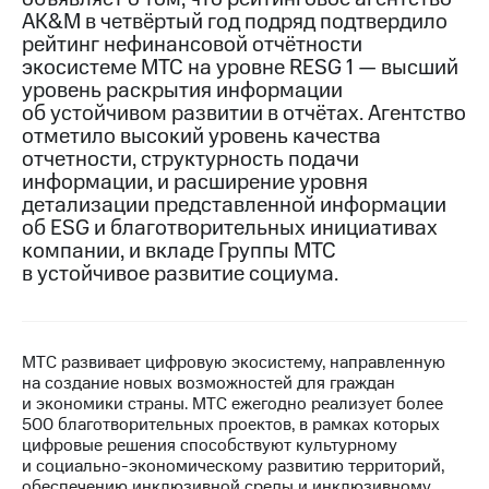
AK&M в четвёртый год подряд подтвердило
МТС
рейтинг нефинансовой отчётности
о технологиях
экосистеме МТС на уровне RESG 1 — высший
уровень раскрытия информации
Достижения
об устойчивом развитии в отчётах. Агентство
отметило высокий уровень качества
Интервью
отчетности, структурность подачи
информации, и расширение уровня
Финансовая
отчетность
детализации представленной информации
об ESG и благотворительных инициативах
Контакты
компании, и вкладе Группы МТС
в устойчивое развитие социума.
Новости
в
регионе
МТС развивает цифровую экосистему, направленную
м и акционерам
на создание новых возможностей для граждан
Корпоративное
и экономики страны. МТС ежегодно реализует более
управление
500 благотворительных проектов, в рамках которых
цифровые решения способствуют культурному
Корпоративный
и социально-экономическому развитию территорий,
секретарь
обеспечению инклюзивной среды и инклюзивному