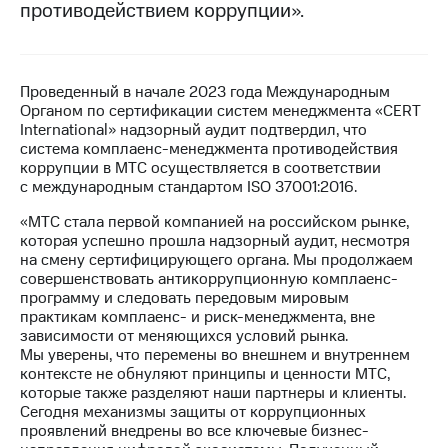
противодействием коррупции».
МТС
о технологиях
Достижения
Проведенный в начале 2023 года Международным
Органом по сертификации систем менеджмента «CERT
Интервью
International» надзорный аудит подтвердил, что
система комплаенс-менеджмента противодействия
Финансовая
коррупции в МТС осуществляется в соответствии
отчетность
с международным стандартом ISO 37001:2016.
«МТС стала первой компанией на российском рынке,
Контакты
которая успешно прошла надзорный аудит, несмотря
на смену сертифицирующего органа. Мы продолжаем
Новости
совершенствовать антикоррупционную комплаенс-
в
программу и следовать передовым мировым
регионе
практикам комплаенс- и риск-менеджмента, вне
зависимости от меняющихся условий рынка.
м и акционерам
Мы уверены, что перемены во внешнем и внутреннем
Корпоративное
контексте не обнуляют принципы и ценности МТС,
управление
которые также разделяют наши партнеры и клиенты.
Сегодня механизмы защиты от коррупционных
Корпоративный
проявлений внедрены во все ключевые бизнес-
секретарь