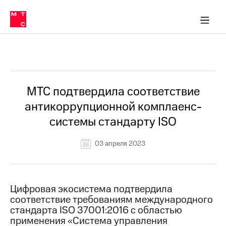
О
сторам и акционерам
Комплаенс и деловая этика
Устойчивое развитие
Медиа-центр
О МТС
О МТС
На главную
компании
О
компании
Стратегия
Стратегия
Все Новости
Карьера
в МТС
Карьера
в МТС
Пресс-
МТС подтвердила соответствие
релизы
История
антикоррупционной комплаенс-
компании
МТС
системы стандарту ISO
о технологиях
Руководство
региона
03 апреля 2023
Правовая
информация
Контакты
Цифровая экосистема подтвердила
соответствие требованиям международного
Медиа-центр
стандарта ISO 37001:2016 с областью
Пресс-
применения «Система управления
релизы