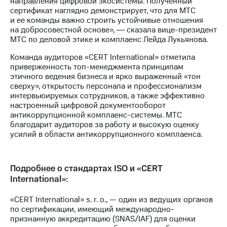
направления цифровой экосистемы. Полученный
Раскрытие
сертификат наглядно демонстрирует, что для МТС
информации
и ее команды важно строить устойчивые отношения
Информация
на добросовестной основе», ― сказала вице-президент
акционерам
МТС по деловой этике и комплаенс Лейда Лукьянова.
Документы
ПАО
Команда аудиторов «CERT International» отметила
"МТС"
приверженность топ-менеджмента принципам
Собрания
этичного ведения бизнеса и ярко выраженный «тон
акционеров
сверху», открытость персонала и профессионализм
Личный
интервьюируемых сотрудников, а также эффективно
кабинет
настроенный цифровой документооборот
акционера
антикоррупционной комплаенс-системы. МТС
Акционерный
благодарит аудиторов за работу и высокую оценку
капитал
усилий в области антикоррупционного комплаенса.
Контроль
и
аудит
Рынок
Подробнее о стандартах ISO и «CERT
акций
International»:
Описание
«CERT International» s. r. o., — один из ведущих органов
Программа
по сертификации, имеющий международно-
приобретения
признанную аккредитацию (SNAS/IAF) для оценки
Порядок