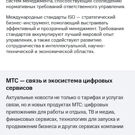
систем менеджмента, способствующих соблюдению
выкупа
нормативных требований ответственного управления.
акций
Дивиденды
Международные стандарты ISO — стратегический
Рынок
бизнес-инструмент, помогающий выстраивать
облигаций
эффективный и прозрачный менеджмент. Требования
стандартов аккумулируют лучший мировой опыт
Описание
управления, а также содействуют развитию
Еврооблигации-2023
сотрудничества в интеллектуальной, научно-
Уведомление
технической и экономической областях.
о
погашении
именных
облигаций
Другое
МТС — связь и экосистема цифровых
сервисов
Регистратор
Реквизиты
Актуальные новости не только о тарифах и услугах
Контакты
связи, но и новых продуктах МТС: цифровых
йчивое развитие
приложениях для работы и отдыха, ТВ и медиа,
и деловая этика
финансовых сервисах, технологиях для запуска и
На главную
продвижения бизнеса и других сервисах компании