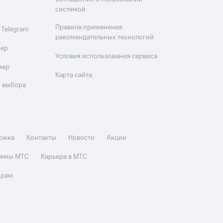
системой
Правила применения
 Telegram
рекомендательных технологий
мер
Условия использования сервиса
мер
Карта сайта
 выбора
ржка
Контакты
Новости
Акции
стемы МТС
Карьера в МТС
орам