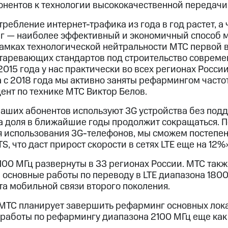
онентов к технологии высококачественной передачи 
отребление интернет-трафика из года в год растет, а
нг — наиболее эффективный и экономичный способ
рамках технологической нейтральности МТС первой в
старевающих стандартов под строительство современ
2015 года у нас практически во всех регионах Росс
а с 2018 года мы активно заняты рефармингом часто
ент по технике МТС Виктор Белов.
наших абонентов используют 3G устройства без подд
та доля в ближайшие годы продолжит сокращаться. П
 использования 3G-телефонов, мы сможем постепе
, что даст прирост скорости в сетях LTE еще на 12%
2100 МГц развернуты в 33 регионах России. МТС так
 основные работы по переводу в LTE диапазона 180
та мобильной связи второго поколения.
 МТС планирует завершить рефарминг основных лок
 работы по рефармингу диапазона 2100 МГц еще ка