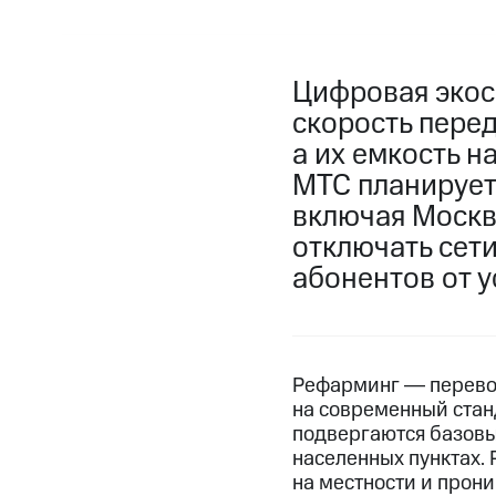
Цифровая экос
скорость пере
а их емкость н
МТС планирует 
включая Москв
отключать сет
абонентов от 
Рефарминг ― перевод
на современный стан
подвергаются базовы
населенных пунктах.
на местности и прон