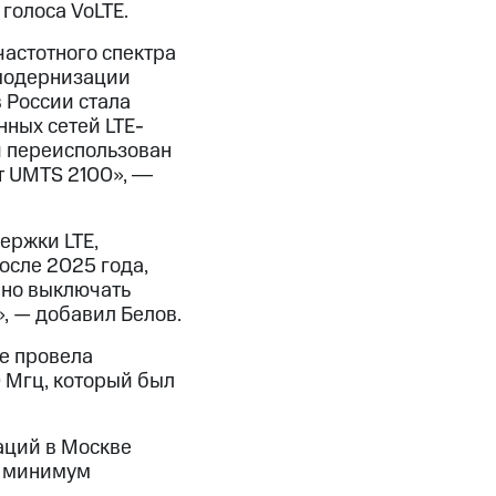
голоса VoLTE.
 частотного спектра
 модернизации
 России стала
ных сетей LTE-
ии переиспользован
т UMTS 2100», ―
ержки LTE,
осле 2025 года,
нно выключать
», — добавил Белов.
же провела
0 Мгц, который был
аций в Москве
к минимум