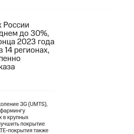
х России
еднем до 30%,
конца 2023 года
 14 регионах,
епенно
каза
оление 3G (UMTS),
ефармингу
 в крупных
улучшить покрытие
LTE-покрытия также