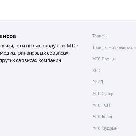
рвисов
Тарифы
 связи, но и новых продуктах МТС:
Тарифы мобильной св
 медиа, финансовых сервисах,
МТС Проще
 других сервисах компании
RED
РИИЛ
МТС Супер
МТС ТОП
МТС Junior
МТС Мудрый