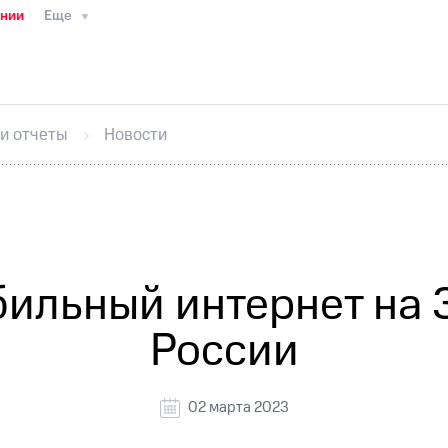
ании
Еще
ТС
Пресс-релизы
МТС о технологиях
ТС
История компании
Руководство региона
Правова
стижения
Интервью
Финансовая отчетность
Конта
 и отчеты
Новости
тивный секретарь
Раскрытие информации
Информа
ный кабинет акционера
Акционерный капитал
Конт
Порядок выкупа акций
Дивиденды
Рынок облигаци
 погашении именных облигаций
Другое
Регистрато
ильный интернет на 
России
02 марта 2023