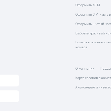
Оформить eSIM
Оформить SIM-карту в
Оформить чистый но
Выбрать красивый но
Больше возможностей
номера
О компании
Подде
Карта салонов экоси
Акционерам и инвест