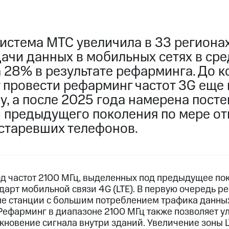
истема МТС увеличила в 33 региона
дачи данных в мобильных сетях в ср
а 28% в результате рефарминга. До 
провести рефарминг частот 3G еще в
у, а после 2025 года намерена пост
и предыдущего поколения по мере от
устаревших телефонов.
 частот 2100 МГц, выделенных под предыдущее пок
дарт мобильной связи 4G (LTE). В первую очередь р
е станции с большим потреблением трафика данных
 Рефарминг в диапазоне 2100 МГц также позволяет 
икновение сигнала внутри зданий. Увеличение зоны 