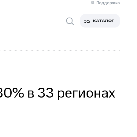
Поддержка
О МТС
я информация
Контакты
КАТАЛОГ
Медиа-центр
кты
Новости в регионе
Инвесторам и акционерам
ция акционерам
Документы
роль и аудит
Рынок акций
й
Описание
р
Реквизиты
Контакты
Устойчивое развитие
Комплаенс и деловая этика
На главную
30% в 33 регионах