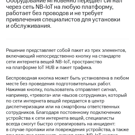
Оборудование мгновенно передает сигнал
через сеть
NB-IoT
на любую платформу,
МТС
работает без проводов и не требует
о технологиях
привлечения специалистов для установки
и обслуживания.
Достижения
Интервью
Финансовая
Решение представляет собой пакет из трех элементов,
отчетность
включающий непосредственно кнопку на стандарте
сети интернета вещей NB-IoT, пространство
Контакты
на платформе IoT HUB и пакет трафика.
Беспроводная кнопка может быть установлена в любом
Новости
месте без проведения подготовительных работ.
в
Нажимая кнопку, пользователь отправляет сигнал,
регионе
например, «тревога» или «вызов сотрудника», который
по сети интернета вещей передается в центр
м и акционерам
диспетчеризации или на смартфоны ответственных
Корпоративное
сотрудников. Благодаря постоянному подключению
управление
устройства к сети интернета вещей, специалисты
всегда смогут быстро отреагировать на инцидент:
Корпоративный
в случае пропажи или повреждения устройства, а также
секретарь