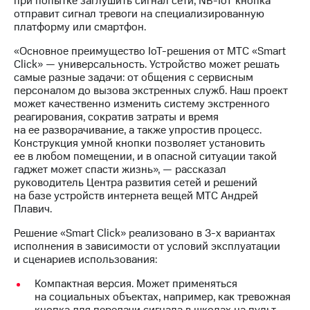
при попытке заглушить сигнал сети, NB-IoT кнопка
Раскрытие
отправит сигнал тревоги на специализированную
информации
платформу или смартфон.
Информация
акционерам
«Основное преимущество IoT-решения от МТС «Smart
Документы
Click» — универсальность. Устройство может решать
ПАО
самые разные задачи: от общения с сервисным
"МТС"
персоналом до вызова экстренных служб. Наш проект
Собрания
может качественно изменить систему экстренного
акционеров
реагирования, сократив затраты и время
Личный
на ее разворачивание, а также упростив процесс.
кабинет
Конструкция умной кнопки позволяет установить
акционера
ее в любом помещении, и в опасной ситуации такой
Акционерный
гаджет может спасти жизнь», — рассказал
капитал
руководитель Центра развития сетей и решений
Контроль
на базе устройств интернета вещей МТС Андрей
и
Плавич.
аудит
Рынок
Решение «Smart Click» реализовано в 3-х вариантах
акций
исполнения в зависимости от условий эксплуатации
и сценариев использования:
Описание
Программа
Компактная версия. Может применяться
приобретения
на социальных объектах, например, как тревожная
Порядок