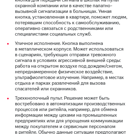
кнопка для передачи сигнала в школах на пульт
выкупа
охранной компании или в качестве палатно-
акций
вызывной сигнализации в больницах. Умная
Дивиденды
кнопка, установленная в квартире, поможет людям,
Рынок
потерявшим способность к самообслуживанию,
облигаций
оперативно связаться с родственниками или
специалистами социальных служб.
Описание
Еврооблигации-2023
Уличное исполнение. Кнопка выполнена
Уведомление
в металлическом корпусе. Может использоваться
о
в сценариях, требующих отправки тревожного
погашении
сигнала в условиях агрессивной внешней среды:
именных
работа на открытом воздухе под дождем/снегом,
облигаций
непреднамеренное физическое воздействие,
Другое
ультрафиолетовое излучение. Например, в местах
отдыха и парках развлечений для вызова
Регистратор
спасателей или охранников.
Реквизиты
Трехкнопочный пульт. Решение может быть
Контакты
востребовано в автоматизации производственных
йчивое развитие
процессов или ритейла, например, для обмена
и деловая этика
информации между цехами на промышленных
На главную
предприятиях или для упрощения коммуникации
между покупателем и сервисным персоналом
в ритейле. Обычно данные ситуации предполагают