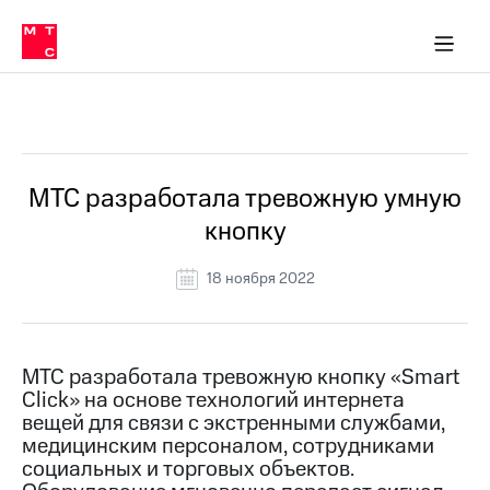
О
сторам и акционерам
Комплаенс и деловая этика
Устойчивое развитие
Медиа-центр
О МТС
О МТС
На главную
компании
О
компании
Стратегия
Стратегия
Все Новости
Карьера
в МТС
Карьера
в МТС
Пресс-
МТС разработала тревожную умную
релизы
История
кнопку
компании
МТС
о технологиях
Руководство
18 ноября 2022
региона
Правовая
информация
МТС разработала тревожную кнопку «Smart
Click» на основе технологий интернета
Контакты
вещей для связи с экстренными службами,
медицинским персоналом, сотрудниками
Медиа-центр
Пресс-
социальных и торговых объектов.
релизы