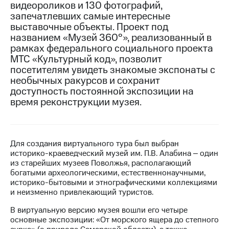
видеороликов и 130 фотографий,
запечатлевших самые интересные
МТС
выставочные объекты. Проект под
о технологиях
названием «Музей 360°», реализованный в
Достижения
рамках федерального социального проекта
МТС «Культурный код», позволит
Интервью
посетителям увидеть знакомые экспонаты с
необычных ракурсов и сохранит
Финансовая
доступность постоянной экспозиции на
отчетность
время реконструкции музея.
Контакты
Новости
в
Для создания виртуального тура был выбран
регионе
историко-краеведческий музей им. П.В. Алабина ‒ один
из старейших музеев Поволжья, располагающий
богатыми археологическими, естественнонаучными,
м и акционерам
Корпоративное
историко-бытовыми и этнографическими коллекциями
управление
и неизменно привлекающий туристов.
В виртуальную версию музея вошли его четыре
Корпоративный
основные экспозиции: «От морского ящера до степного
секретарь