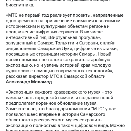
выкупа
биоспутника.
акций
Дивиденды
«МТС не первый год реализует проекты, направленные
Рынок
одновременно на привлечение внимания к значимым
облигаций
историческим и культурным объектам региона и
продвижение цифровых сервисов. В их числе
Описание
интерактивный гид «Виртуальная прогулка»,
Еврооблигации-2023
запущенный в Самаре, Тольятти и Сызрани, онлайн-
Уведомление
энциклопедия Самарской Луки, цифровые выставки,
о
посвященные страницам истории Самары. Новый
погашении
проект поможет не только сохранить старейшую
именных
экспозицию, но и увлечь историей края молодую
облигаций
аудиторию с помощью современных технологий», ‒
Другое
рассказал директор МТС в Самарской области
Александр Меламед
.
Регистратор
«Экспозиция каждого краеведческого музея - это
Реквизиты
важная часть городской памяти, и создание новой
Контакты
предполагает коренное обновление музея.
йчивое развитие
Замечательно, что благодаря компании "МТС" у нас
и деловая этика
появился шанс впервые в истории Самарского
На главную
областного краеведческого музея сохранить
экспозицию полностью в таком цифровом виде. Можно
будет продолжать ходить по любимым выставкам,