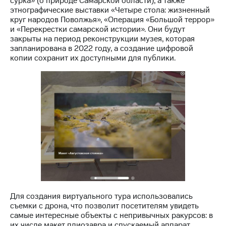
сурка» (о природе Самарской области), а также
Раскрытие
этнографические выставки «Четыре стола: жизненный
информации
круг народов Поволжья», «Операция «Большой террор»
Информация
и «Перекрестки самарской истории». Они будут
акционерам
закрыты на период реконструкции музея, которая
Документы
запланирована в 2022 году, а создание цифровой
ПАО
копии сохранит их доступными для публики.
"МТС"
Собрания
акционеров
Личный
кабинет
акционера
Акционерный
капитал
Контроль
и
аудит
Рынок
акций
Описание
Для создания виртуального тура использовались
Программа
съемки с дрона, что позволит посетителям увидеть
приобретения
самые интересные объекты с непривычных ракурсов: в
Порядок
их числе макет плиозавра и спускаемый аппарат