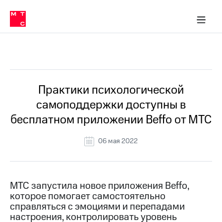
О
сторам и акционерам
Комплаенс и деловая этика
Устойчивое развитие
Медиа-центр
О МТС
О МТС
На главную
компании
О
компании
Стратегия
Стратегия
Все Новости
Карьера
в МТС
Карьера
в МТС
Пресс-
Практики психологической
релизы
История
самоподдержки доступны в
компании
МТС
бесплатном приложении Beffo от МТС
о технологиях
Руководство
региона
06 мая 2022
Правовая
информация
Контакты
МТС запустила новое приложения Beffo,
которое помогает самостоятельно
Медиа-центр
справляться с эмоциями и перепадами
Пресс-
настроения, контролировать уровень
релизы