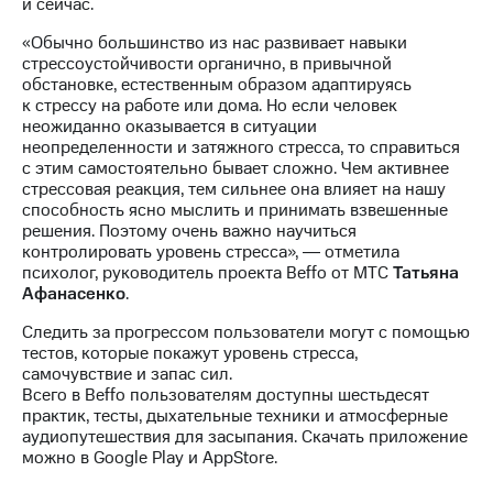
и сейчас.
выкупа
акций
«Обычно большинство из нас развивает навыки
Дивиденды
стрессоустойчивости органично, в привычной
Рынок
обстановке, естественным образом адаптируясь
облигаций
к стрессу на работе или дома. Но если человек
неожиданно оказывается в ситуации
Описание
неопределенности и затяжного стресса, то справиться
Еврооблигации-2023
с этим самостоятельно бывает сложно. Чем активнее
Уведомление
стрессовая реакция, тем сильнее она влияет на нашу
о
способность ясно мыслить и принимать взвешенные
погашении
решения. Поэтому очень важно научиться
именных
контролировать уровень стресса», ― отметила
облигаций
психолог, руководитель проекта Beffo от МТС
Татьяна
Другое
Афанасенко
.
Регистратор
Следить за прогрессом пользователи могут с помощью
Реквизиты
тестов, которые покажут уровень стресса,
Контакты
самочувствие и запас сил.
йчивое развитие
Всего в Beffo пользователям доступны шестьдесят
и деловая этика
практик, тесты, дыхательные техники и атмосферные
На главную
аудиопутешествия для засыпания. Скачать приложение
можно в Google Play и AppStore.