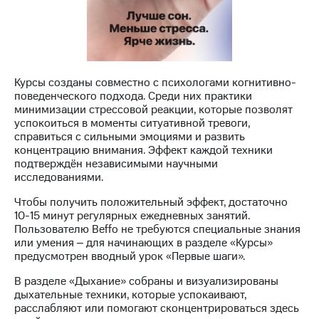
Раскрытие
информации
Информация
акционерам
Документы
ПАО
Курсы созданы совместно с психологами когнитивно-
"МТС"
поведенческого подхода. Среди них практики
Собрания
минимизации стрессовой реакции, которые позволят
акционеров
успокоиться в моменты ситуативной тревоги,
Личный
справиться с сильными эмоциями и развить
кабинет
концентрацию внимания. Эффект каждой техники
акционера
подтверждён независимыми научными
Акционерный
исследованиями.
капитал
Контроль
Чтобы получить положительный эффект, достаточно
и
10-15 минут регулярных ежедневных занятий.
аудит
Пользователю Beffo не требуются специальные знания
Рынок
или умения ‒ для начинающих в разделе «Курсы»
акций
предусмотрен вводный урок «Первые шаги».
Описание
В разделе «Дыхание» собраны и визуализированы
Программа
дыхательные техники, которые успокаивают,
приобретения
расслабляют или помогают сконцентрироваться здесь
Порядок