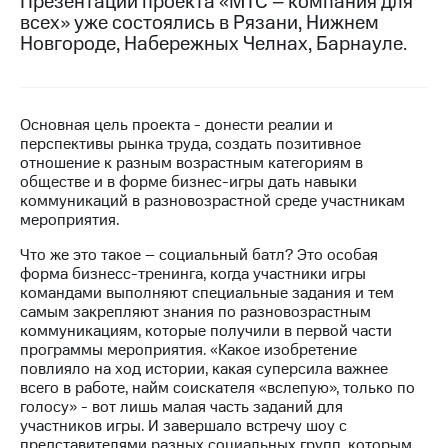
Презентации проекта «МТС – компания для
всех» уже состоялись в Рязани, Нижнем
МТС
Новгороде, Набережных Челнах, Барнауле.
о технологиях
Достижения
Основная цель проекта - донести реалии и
Интервью
перспективы рынка труда, создать позитивное
отношение к разным возрастным категориям в
Финансовая
обществе и в форме бизнес-игры дать навыки
отчетность
коммуникаций в разновозрастной среде участникам
мероприятия.
Контакты
Что же это такое – социальный батл? Это особая
Новости
форма бизнесс-тренинга, когда участники игры
в
командами выполняют специальные задания и тем
регионе
самым закрепляют знания по разновозрастным
коммуникациям, которые получили в первой части
м и акционерам
программы мероприятия. «Какое изобретение
Корпоративное
повлияло на ход истории, какая суперсила важнее
управление
всего в работе, найм соискателя «вслепую», только по
голосу» - вот лишь малая часть заданий для
Корпоративный
участников игры. И завершало встречу шоу с
секретарь
представителями разных социальных групп, которым