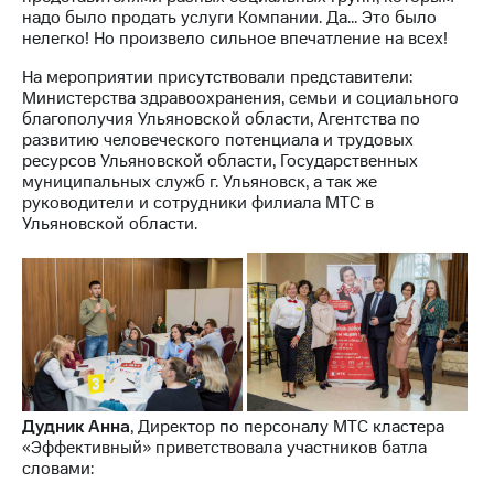
Раскрытие
надо было продать услуги Компании. Да… Это было
информации
нелегко! Но произвело сильное впечатление на всех!
Информация
акционерам
На мероприятии присутствовали представители:
Документы
Министерства здравоохранения, семьи и социального
ПАО
благополучия Ульяновской области, Агентства по
"МТС"
развитию человеческого потенциала и трудовых
Собрания
ресурсов Ульяновской области, Государственных
акционеров
муниципальных служб г. Ульяновск, а так же
Личный
руководители и сотрудники филиала МТС в
кабинет
Ульяновской области.
акционера
Акционерный
капитал
Контроль
и
аудит
Рынок
акций
Описание
Дудник Анна
, Директор по персоналу МТС кластера
Программа
«Эффективный» приветствовала участников батла
приобретения
словами:
Порядок