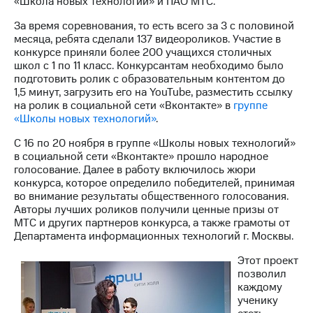
«Школа новых технологий» и ПАО МТС.
МТС
За время соревнования, то есть всего за 3 с половиной
о технологиях
месяца, ребята сделали 137 видеороликов. Участие в
конкурсе приняли более 200 учащихся столичных
Достижения
школ с 1 по 11 класс. Конкурсантам необходимо было
подготовить ролик с образовательным контентом до
Интервью
1,5 минут, загрузить его на YouTube, разместить ссылку
на ролик в социальной сети «Вконтакте» в
группе
Финансовая
«Школы новых технологий»
.
отчетность
С 16 по 20 ноября в группе «Школы новых технологий»
Контакты
в социальной сети «Вконтакте» прошло народное
голосование. Далее в работу включилось жюри
Новости
конкурса, которое определило победителей, принимая
в
во внимание результаты общественного голосования.
регионе
Авторы лучших роликов получили ценные призы от
МТС и других партнеров конкурса, а также грамоты от
Департамента информационных технологий г. Москвы.
м и акционерам
Корпоративное
Этот проект
управление
позволил
каждому
Корпоративный
ученику
секретарь