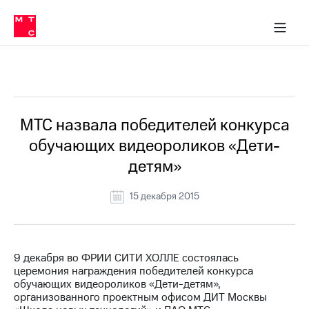
О
сторам и акционерам
Комплаенс и деловая этика
Устойчивое развитие
Медиа-центр
О МТС
О МТС
На главную
компании
О
компании
Стратегия
Стратегия
Все Новости
Карьера
в МТС
Карьера
в МТС
Пресс-
МТС назвала победителей конкурса
релизы
История
обучающих видеороликов «Дети-
компании
МТС
детям»
о технологиях
Руководство
региона
15 декабря 2015
Правовая
информация
Контакты
9 декабря во ФРИИ СИТИ ХОЛЛЕ состоялась
церемония награждения победителей конкурса
Медиа-центр
обучающих видеороликов «Дети-детям»,
Пресс-
организованного проектным офисом ДИТ Москвы
релизы