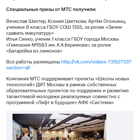
выкупа
Специальные призы от МТС получили:
акций
Дивиденды
Вячеслав Шехтер, Ксения Цветкова, Артём Огоньянц,
Рынок
ученики 8 класса ГБОУ СОШ 1355, за ролик «Зачем
облигаций
сдавать макулатуру»
Илья Синко, ученик 1 класса ГБОУ города Москвы
Описание
«Гимназия №1583 им. К.А.Керимова», за ролик
Еврооблигации-2023
«Батарейка из лимонов»
Уведомление
о
Все работы размещены
http://vk.com/videos-73152733?
погашении
section=all
именных
облигаций
Компания МТС поддерживает проекты «Школы новых
Другое
технологий» ДИТ Москвы в рамках собственных
образовательных проектов по поддержке и развитию
Регистратор
талантливой молодежи реализуемых совместно с
Реквизиты
программой «Лифт в будущее» АФК «Система».
Контакты
йчивое развитие
и деловая этика
На главную