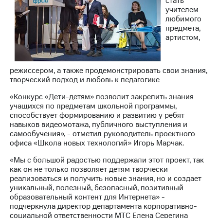
стать
Раскрытие
учителем
информации
любимого
Информация
предмета,
акционерам
артистом,
Документы
ПАО
"МТС"
Собрания
режиссером, а также продемонстрировать свои знания,
акционеров
творческий подход и любовь к педагогике
Личный
кабинет
«Конкурс «Дети-детям» позволит закрепить знания
акционера
учащихся по предметам школьной программы,
Акционерный
способствует формированию и развитию у ребят
капитал
навыков видеомотажа, публичного выступления и
Контроль
самообучения», - отметил руководитель проектного
и
офиса «Школа новых технологий» Игорь Марчак.
аудит
Рынок
«Мы с большой радостью поддержали этот проект, так
акций
как он не только позволяет детям творчески
реализоваться и получить новые знания, но и создает
Описание
уникальный, полезный, безопасный, позитивный
Программа
образовательный контент для Интернета» -
приобретения
подчеркнула директор департамента корпоративно-
Порядок
социальной ответственности МТС Елена Серегина