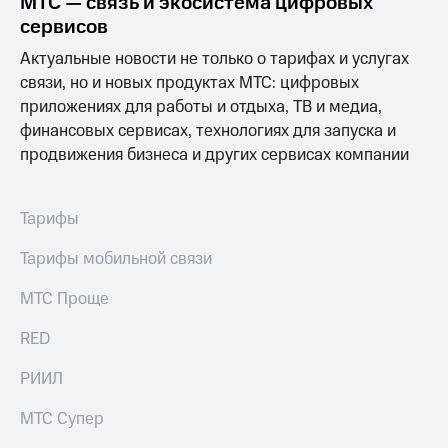
МТС — связь и экосистема цифровых
Раскрытие
информации
сервисов
Информация
Актуальные новости не только о тарифах и услугах
акционерам
Документы
связи, но и новых продуктах МТС: цифровых
ПАО
приложениях для работы и отдыха, ТВ и медиа,
"МТС"
финансовых сервисах, технологиях для запуска и
Собрания
продвижения бизнеса и других сервисах компании
акционеров
Личный
кабинет
акционера
Тарифы
Акционерный
капитал
Тарифы мобильной связи
Контроль
и
МТС Проще
аудит
Рынок
RED
акций
РИИЛ
Описание
Программа
МТС Супер
приобретения
Порядок