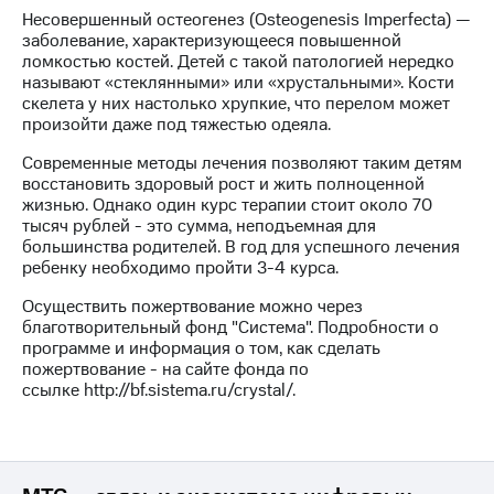
Несовершенный остеогенез (Osteogenesis Imperfecta) —
МТС
заболевание, характеризующееся повышенной
о технологиях
ломкостью костей. Детей с такой патологией нередко
называют «стеклянными» или «хрустальными». Кости
Достижения
скелета у них настолько хрупкие, что перелом может
произойти даже под тяжестью одеяла.
Интервью
Современные методы лечения позволяют таким детям
Финансовая
восстановить здоровый рост и жить полноценной
отчетность
жизнью. Однако один курс терапии стоит около 70
тысяч рублей - это сумма, неподъемная для
Контакты
большинства родителей. В год для успешного лечения
ребенку необходимо пройти 3-4 курса.
Новости
Осуществить пожертвование можно через
в
благотворительный фонд "Система". Подробности о
регионе
программе и информация о том, как сделать
пожертвование - на сайте фонда по
м и акционерам
ссылке http://bf.sistema.ru/crystal/.
Корпоративное
управление
Корпоративный
секретарь