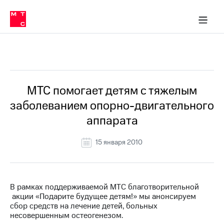
О
сторам и акционерам
Комплаенс и деловая этика
Устойчивое развитие
Медиа-центр
О МТС
О МТС
На главную
компании
О
компании
Стратегия
Стратегия
Все Новости
Карьера
в МТС
Карьера
в МТС
Пресс-
МТС помогает детям с тяжелым
релизы
История
заболеванием опорно-двигательного
компании
МТС
аппарата
о технологиях
Руководство
региона
15 января 2010
Правовая
информация
Контакты
В рамках поддерживаемой МТС благотворительной
акции «Подарите будущее детям!» мы анонсируем
Медиа-центр
сбор средств на лечение детей, больных
Пресс-
несовершенным остеогенезом.
релизы