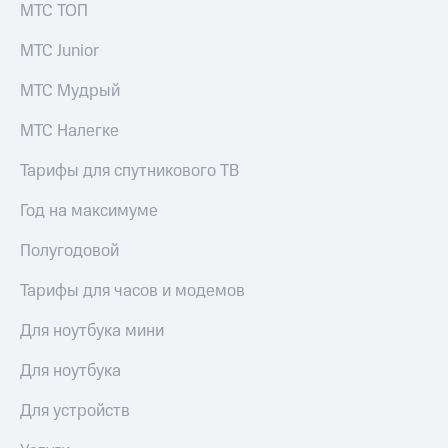
МТС ТОП
выкупа
акций
Дивиденды
МТС Junior
Рынок
облигаций
МТС Мудрый
Описание
МТС Налегке
Еврооблигации-2023
Уведомление
Тарифы для спутникового ТВ
о
погашении
Год на максимуме
именных
облигаций
Полугодовой
Другое
Тарифы для часов и модемов
Регистратор
Реквизиты
Для ноутбука мини
Контакты
йчивое развитие
Для ноутбука
и деловая этика
На главную
Для устройств