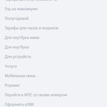
выкупа
акций
Год на максимуме
Дивиденды
Рынок
Полугодовой
облигаций
Тарифы для часов и модемов
Описание
Еврооблигации-2023
Для ноутбука мини
Уведомление
о
Для ноутбука
погашении
именных
Для устройств
облигаций
Другое
Услуги
Регистратор
Реквизиты
Мобильная связь
Контакты
йчивое развитие
Роуминг
и деловая этика
На главную
Перейти в МТС со своим номером
Оформить eSIM