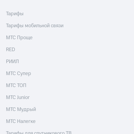
Раскрытие
информации
Информация
Тарифы
акционерам
Документы
Тарифы мобильной связи
ПАО
"МТС"
МТС Проще
Собрания
акционеров
RED
Личный
кабинет
РИИЛ
акционера
Акционерный
МТС Супер
капитал
Контроль
МТС ТОП
и
аудит
МТС Junior
Рынок
акций
МТС Мудрый
Описание
Программа
МТС Налегке
приобретения
Порядок
Тарифы для спутникового ТВ