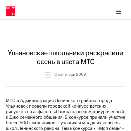
О
сторам и акционерам
Комплаенс и деловая этика
Устойчивое развитие
Медиа-центр
О МТС
О МТС
На главную
компании
О
компании
Стратегия
Стратегия
Все Новости
Карьера
в МТС
Карьера
в МТС
Пресс-
Ульяновские школьники раскрасили
релизы
История
осень в цвета МТС
компании
МТС
о технологиях
Руководство
10 сентября 2009
региона
Правовая
информация
МТС и Администрация Ленинского района города
Ульяновск провели городской конкурс детских
Контакты
рисунков на асфальте «Раскрась осень», приуроченный
к Дню семейного общения. В конкурсе приняли участие
Медиа-центр
более 500 школьников – учащихся младших классов
Пресс-
школ Ленинского района. Тема конкурса - «Моя семья»
релизы