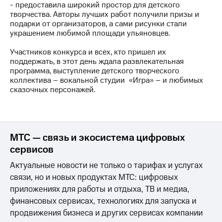
- предоставила широкий простор для детского
творчества. Авторы лучших работ получили призы и
МТС
подарки от организаторов, а сами рисунки стали
о технологиях
украшением любимой площади ульяновцев.
Достижения
Участников конкурса и всех, кто пришел их
поддержать, в этот день ждала развлекательная
Интервью
программа, выступление детского творческого
коллектива – вокальной студии «Игра» – и любимых
Финансовая
сказочных персонажей.
отчетность
Контакты
Новости
МТС — связь и экосистема цифровых
в
регионе
сервисов
Актуальные новости не только о тарифах и услугах
м и акционерам
Корпоративное
связи, но и новых продуктах МТС: цифровых
управление
приложениях для работы и отдыха, ТВ и медиа,
финансовых сервисах, технологиях для запуска и
Корпоративный
продвижения бизнеса и других сервисах компании
секретарь