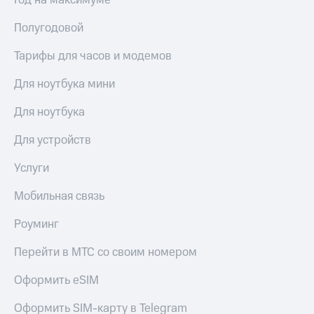
Год на максимуме
выкупа
акций
Полугодовой
Дивиденды
Рынок
Тарифы для часов и модемов
облигаций
Для ноутбука мини
Описание
Еврооблигации-2023
Для ноутбука
Уведомление
о
Для устройств
погашении
именных
Услуги
облигаций
Другое
Мобильная связь
Регистратор
Реквизиты
Роуминг
Контакты
йчивое развитие
Перейти в МТС со своим номером
и деловая этика
На главную
Оформить eSIM
Оформить SIM-карту в Telegram