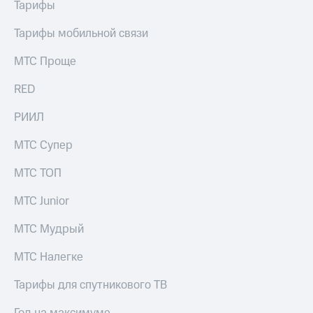
Раскрытие
Тарифы
информации
Информация
Тарифы мобильной связи
акционерам
Документы
МТС Проще
ПАО
"МТС"
RED
Собрания
акционеров
РИИЛ
Личный
кабинет
МТС Супер
акционера
Акционерный
МТС ТОП
капитал
Контроль
МТС Junior
и
аудит
Рынок
МТС Мудрый
акций
МТС Налегке
Описание
Программа
Тарифы для спутникового ТВ
приобретения
Порядок