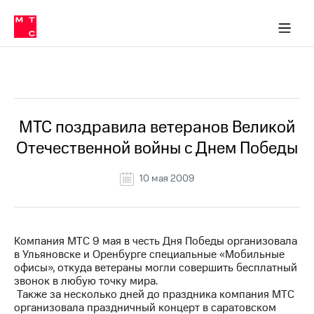
О
сторам и акционерам
Комплаенс и деловая этика
Устойчивое развитие
Медиа-центр
О МТС
О МТС
На главную
компании
О
компании
Стратегия
Стратегия
Все Новости
Карьера
в МТС
Карьера
в МТС
Пресс-
МТС поздравила ветеранов Великой
релизы
История
Отечественной войны с Днем Победы
компании
МТС
о технологиях
Руководство
10 мая 2009
региона
Правовая
информация
Компания МТС 9 мая в честь Дня Победы организовала
в Ульяновске и Оренбурге специальные «Мобильные
Контакты
офисы», откуда ветераны могли совершить бесплатный
звонок в любую точку мира.
Медиа-центр
Также за несколько дней до праздника компания МТС
Пресс-
организовала праздничный концерт в саратовском
релизы