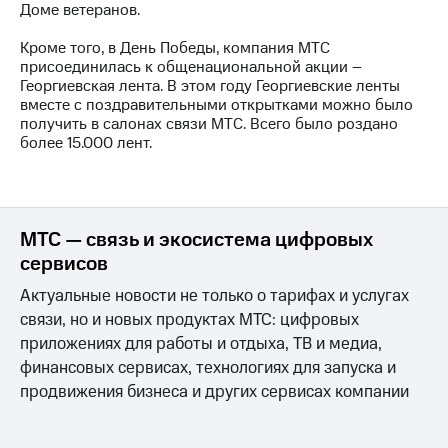
Доме ветеранов.
МТС
Кроме того, в День Победы, компания МТС
о технологиях
присоединилась к общенациональной акции –
Георгиевская лента. В этом году Георгиевские ленты
Достижения
вместе с поздравительными открытками можно было
получить в салонах связи МТС. Всего было роздано
Интервью
более 15.000 лент.
Финансовая
отчетность
Контакты
МТС — связь и экосистема цифровых
Новости
сервисов
в
Актуальные новости не только о тарифах и услугах
регионе
связи, но и новых продуктах МТС: цифровых
м и акционерам
приложениях для работы и отдыха, ТВ и медиа,
Корпоративное
финансовых сервисах, технологиях для запуска и
управление
продвижения бизнеса и других сервисах компании
Корпоративный
секретарь