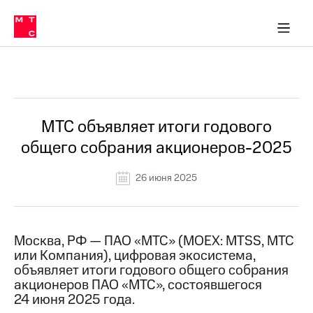
О
сторам и акционерам
Комплаенс и деловая этика
Устойчивое развитие
Медиа-центр
О МТС
О МТС
На главную
компании
О
компании
Стратегия
Стратегия
Все Новости
Карьера
в МТС
Карьера
в МТС
Пресс-
МТС объявляет итоги годового
релизы
История
общего собрания акционеров-2025
компании
МТС
о технологиях
Руководство
26 июня 2025
региона
Правовая
информация
Москва, РФ — ПАО «МТС» (MOEX: MTSS, МТС
или Компания), цифровая экосистема,
Контакты
объявляет итоги годового общего собрания
акционеров ПАО «МТС», состоявшегося
Медиа-центр
Пресс-
24 июня 2025 года.
релизы