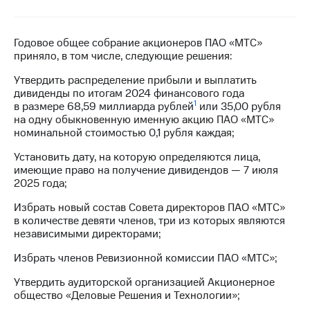
МТС
о технологиях
Годовое общее собрание акционеров ПАО «МТС»
приняло, в том числе, следующие решения:
Достижения
Утвердить распределение прибыли и выплатить
Интервью
дивиденды по итогам 2024 финансового года
1
в размере 68,59 миллиарда рублей
или 35,00 рубля
Финансовая
на одну обыкновенную именную акцию ПАО «МТС»
отчетность
номинальной стоимостью 0,1 рубля каждая;
Контакты
Установить дату, на которую определяются лица,
имеющие право на получение дивидендов — 7 июля
Новости
2025 года;
в
регионе
Избрать новый состав Совета директоров ПАО «МТС»
в количестве девяти членов, три из которых являются
независимыми директорами;
м и акционерам
Корпоративное
Избрать членов Ревизионной комиссии ПАО «МТС»;
управление
Утвердить аудиторской организацией Акционерное
Корпоративный
общество «Деловые Решения и Технологии»;
секретарь