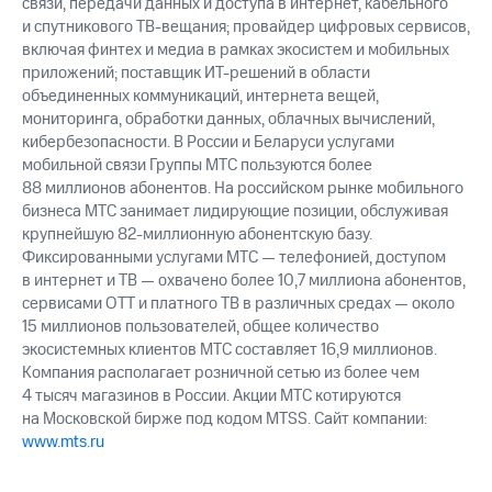
связи, передачи данных и доступа в интернет, кабельного
выкупа
и спутникового ТВ-вещания; провайдер цифровых сервисов,
акций
включая финтех и медиа в рамках экосистем и мобильных
Дивиденды
приложений; поставщик ИТ-решений в области
Рынок
облигаций
объединенных коммуникаций, интернета вещей,
мониторинга, обработки данных, облачных вычислений,
Описание
кибербезопасности. В России и Беларуси услугами
Еврооблигации-2023
мобильной связи Группы МТС пользуются более
Уведомление
88 миллионов абонентов. На российском рынке мобильного
о
бизнеса МТС занимает лидирующие позиции, обслуживая
погашении
крупнейшую 82-миллионную абонентскую базу.
именных
Фиксированными услугами МТС — телефонией, доступом
облигаций
в интернет и ТВ — охвачено более 10,7 миллиона абонентов,
Другое
сервисами OTT и платного ТВ в различных средах — около
Регистратор
15 миллионов пользователей, общее количество
Реквизиты
экосистемных клиентов МТС составляет 16,9 миллионов.
Контакты
Компания располагает розничной сетью из более чем
йчивое развитие
4 тысяч магазинов в России. Акции МТС котируются
и деловая этика
на Московской бирже под кодом MTSS. Сайт компании:
На главную
www.mts.ru