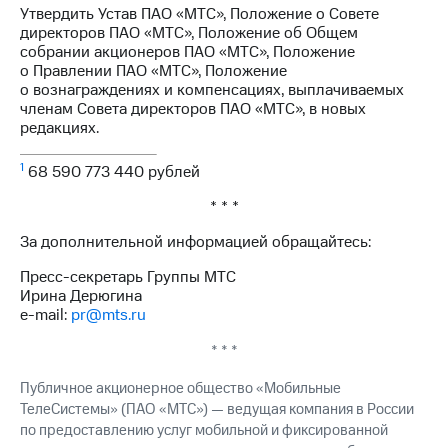
Раскрытие
Утвердить Устав ПАО «МТС», Положение о Совете
информации
директоров ПАО «МТС», Положение об Общем
Информация
собрании акционеров ПАО «МТС», Положение
акционерам
о Правлении ПАО «МТС», Положение
Документы
о вознаграждениях и компенсациях, выплачиваемых
ПАО
членам Совета директоров ПАО «МТС», в новых
"МТС"
редакциях.
Собрания
акционеров
1
68 590 773 440 рублей
Личный
кабинет
* * *
акционера
Акционерный
За дополнительной информацией обращайтесь:
капитал
Контроль
Пресс-секретарь Группы МТС
и
Ирина Дерюгина
аудит
e-mail:
pr@mts.ru
Рынок
акций
* * *
Описание
Публичное акционерное общество «Мобильные
Программа
ТелеСистемы» (ПАО «МТС») — ведущая компания в России
приобретения
по предоставлению услуг мобильной и фиксированной
Порядок