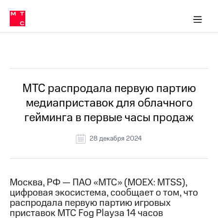
О
сторам и акционерам
Комплаенс и деловая этика
Устойчивое развитие
Медиа-центр
О МТС
О МТС
На главную
компании
О
компании
Стратегия
Стратегия
Все Новости
Карьера
в МТС
Карьера
в МТС
Пресс-
МТС распродала первую партию
релизы
История
медиаприставок для облачного
компании
МТС
гейминга в первые часы продаж
о технологиях
Руководство
региона
28 декабря 2024
Правовая
информация
Контакты
Москва, РФ — ПАО «МТС» (MOEX: MTSS),
цифровая экосистема, сообщает о том, что
Медиа-центр
распродала первую партию игровых
Пресс-
приставок МТС Fog Playза 14 часов
релизы