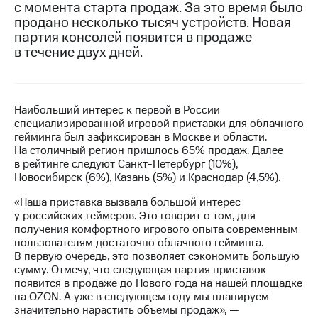
с момента старта продаж. За это время было
продано несколько тысяч устройств. Новая
МТС
партия консолей появится в продаже
о технологиях
в течение двух дней.
Достижения
Интервью
Наибольший интерес к первой в России
Финансовая
специализированной игровой приставки для облачного
отчетность
гейминга был зафиксирован в Москве и области.
На столичный регион пришлось 65% продаж. Далее
Контакты
в рейтинге следуют Санкт-Петербург (10%),
Новосибирск (6%), Казань (5%) и Краснодар (4,5%).
Новости
в
«Наша приставка вызвала большой интерес
регионе
у российских геймеров. Это говорит о том, для
получения комфортного игрового опыта современным
м и акционерам
пользователям достаточно облачного гейминга.
Корпоративное
В первую очередь, это позволяет сэкономить большую
управление
сумму. Отмечу, что следующая партия приставок
появится в продаже до Нового года на нашей площадке
Корпоративный
на OZON. А уже в следующем году мы планируем
секретарь
значительно нарастить объемы продаж», —