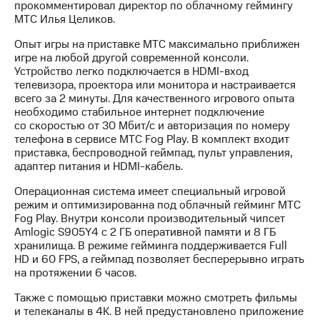
Раскрытие
прокомментировал директор по облачному геймингу
информации
МТС Илья Целиков.
Информация
акционерам
Опыт игры на приставке МТС максимально приближен
Документы
игре на любой другой современной консоли.
ПАО
Устройство легко подключается в HDMI-вход
"МТС"
телевизора, проектора или монитора и настраивается
Собрания
всего за 2 минуты. Для качественного игрового опыта
акционеров
необходимо стабильное интернет подключение
Личный
со скоростью от 30 Мбит/с и авторизация по номеру
кабинет
телефона в сервисе МТС Fog Play. В комплект входит
акционера
приставка, беспроводной геймпад, пульт управления,
Акционерный
адаптер питания и HDMI-кабель.
капитал
Операционная система имеет специальный игровой
Контроль
режим и оптимизированна под облачный гейминг МТС
и
Fog Play. Внутри консоли производительный чипсет
аудит
Amlogic S905Y4 с 2 ГБ оперативной памяти и 8 ГБ
Рынок
хранилища. В режиме гейминга поддерживается Full
акций
HD и 60 FPS, а геймпад позволяет бесперерывно играть
на протяжении 6 часов.
Описание
Программа
Также с помощью приставки можно смотреть фильмы
приобретения
и телеканалы в 4К. В ней предустановлено приложение
Порядок