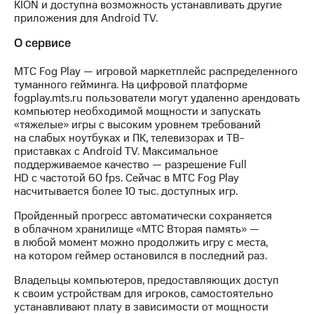
KION и доступна возможность устанавливать другие
выкупа
приложения для Android TV.
акций
Дивиденды
О сервисе
Рынок
облигаций
МТС Fog Play — игровой маркетплейс распределенного
туманного гейминга. На цифровой платформе
Описание
fogplay.mts.ru пользователи могут удаленно арендовать
Еврооблигации-2023
компьютер необходимой мощности и запускать
Уведомление
«тяжелые» игры с высоким уровнем требований
о
на слабых ноутбуках и ПК, телевизорах и ТВ-
погашении
приставках с Android TV. Максимальное
именных
поддерживаемое качество — разрешение Full
облигаций
HD с частотой 60 fps. Сейчас в МТС Fog Play
Другое
насчитывается более 10 тыс. доступных игр.
Регистратор
Пройденный прогресс автоматически сохраняется
Реквизиты
в облачном хранилище «МТС Вторая память» —
Контакты
в любой момент можно продолжить игру с места,
йчивое развитие
на котором геймер остановился в последний раз.
и деловая этика
На главную
Владельцы компьютеров, предоставляющих доступ
к своим устройствам для игроков, самостоятельно
устанавливают плату в зависимости от мощности