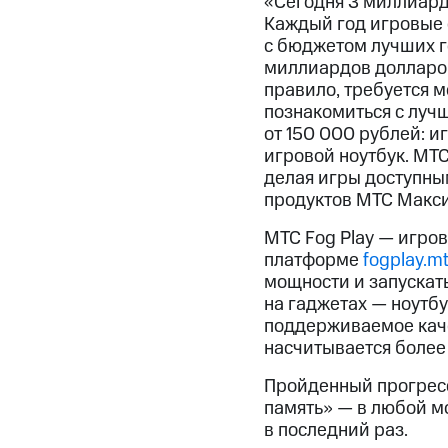
«Сегодня 3 миллиард
Каждый год игровые 
с бюджетом лучших г
миллиардов долларов,
правило, требуется м
познакомиться с луч
от 150 000 рублей: 
игровой ноутбук. МТС
делая игры доступны
продуктов МТС Макси
МТС Fog Play — игро
платформе
fogplay.mt
мощности и запускат
на гаджетах — ноутбу
поддерживаемое качес
насчитывается более 
Пройденный прогресс
память» — в любой м
в последний раз.