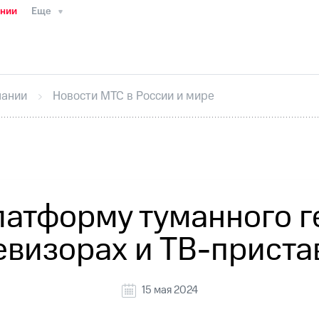
ании
Еще
ТС
Пресс-релизы
МТС о технологиях
ТС
История компании
Руководство региона
Правова
стижения
Интервью
Финансовая отчетность
Конта
пании
Новости МТС в России и мире
тивный секретарь
Раскрытие информации
Информа
ный кабинет акционера
Акционерный капитал
Конт
Порядок выкупа акций
Дивиденды
Рынок облигаци
 погашении именных облигаций
Другое
Регистрато
латформу туманного г
евизорах и ТВ-приста
15 мая 2024