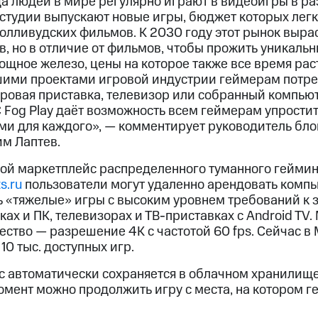
а людей в мире регулярно играют в видеоигры в ра
студии выпускают новые игры, бюджет которых легк
олливудских фильмов. К 2030 году этот рынок вырас
 но в отличие от фильмов, чтобы прожить уникальн
ощное железо, цены на которое также все время раст
шими проектами игровой индустрии геймерам потре
игровая приставка, телевизор или собранный компью
 Fog Play даёт возможность всем геймерам упростит
ми для каждого», — комментирует руководитель бл
м Лаптев.
вой маркетплейс распределенного туманного геймин
s.ru
пользователи могут удаленно арендовать комп
ь «тяжелые» игры с высоким уровнем требований к 
ках и ПК, телевизорах и ТВ-приставках с Android TV
тво — разрешение 4K с частотой 60 fps. Сейчас в 
10 тыс. доступных игр.
 автоматически сохраняется в облачном хранилищ
омент можно продолжить игру с места, на котором г