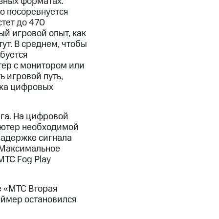
зных форматах.
о посоревнуется
тет до 470
ый игровой опыт, как
ут. В среднем, чтобы
буется
тер с монитором или
ь игровой путь,
ока цифровых
га. На цифровой
ьютер необходимой
задержке сигнала
. Максимальное
МТС Fog Play
е «МТС Вторая
еймер остановился