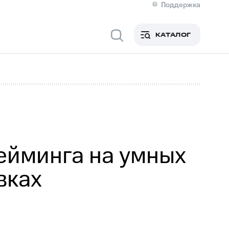
Поддержка
О МТС
я информация
Контакты
КАТАЛОГ
Медиа-центр
кты
Новости в регионе
Инвесторам и акционерам
ция акционерам
Документы
роль и аудит
Рынок акций
й
Описание
р
Реквизиты
Контакты
Устойчивое развитие
Комплаенс и деловая этика
На главную
ейминга на умных
вках