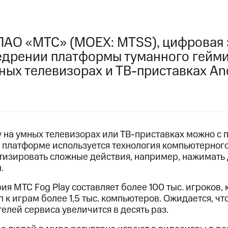
ПАО «МТС» (MOEX: MTSS), цифровая 
едрении платформы туманного гейми
мных телевизорах и ТВ-приставках An
ay на умных телевизорах или ТВ-приставках можно с
В платформе используется технология компьютерного
изировать сложные действия, например, нажимать
.
я МТС Fog Play составляет более 100 тыс. игроков,
 к играм более 1,5 тыс. компьютеров. Ожидается, что
елей сервиса увеличится в десять раз.