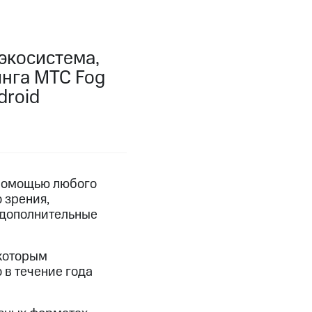
экосистема,
нга МТС Fog
droid
 помощью любого
 зрения,
 дополнительные
 которым
 в течение года