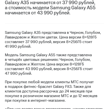
Galaxy A35 начинается от 37 990 рублей,
а стоимость модели Samsung Galaxy A55
МТС
начинается от 43 990 рублей.
о технологиях
Достижения
Интервью
Samsung Galaxy A35 представлена в Черном, Голубом,
Лавандовом и Желтом цветах. Цена версии 8+128Гб
Финансовая
составляет 37 990 рублей, версия 8+256Гб стоит
отчетность
41 990 рублей.
Контакты
Модель Samsung Galaxy A55 также представлена
в четырёх цветовых решениях: Черном, Голубом,
Новости
Лавандовом и Желтом. Цена версии 8+128Гб
в
составляет 43 990 рублей, версия 8+256Гб стоит
регионе
47 990 рублей.
При покупке любой модели клиенты МТС получат
м и акционерам
в подарок фитнес-браслет Galaxy Fit3. Также для
Корпоративное
клиентов доступна рассрочка: до 24 месяцев при
управление
покупке в розничном магазине МТС и до 12 месяцев
при покупке в интернет-магазине.
Корпоративный
секретарь