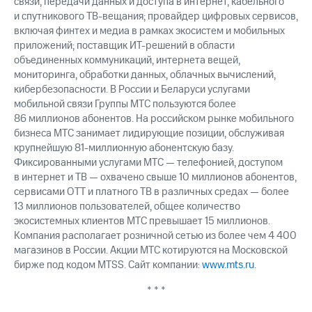
связи, передачи данных и доступа в интернет, кабельного
выкупа
и спутникового ТВ-вещания; провайдер цифровых сервисов,
акций
включая финтех и медиа в рамках экосистем и мобильных
Дивиденды
приложений; поставщик ИТ-решений в области
Рынок
объединенных коммуникаций, интернета вещей,
облигаций
мониторинга, обработки данных, облачных вычислений,
Описание
кибербезопасности. В России и Беларуси услугами
Еврооблигации-2023
мобильной связи Группы МТС пользуются более
Уведомление
86 миллионов абонентов. На российском рынке мобильного
о
бизнеса МТС занимает лидирующие позиции, обслуживая
погашении
крупнейшую 81-миллионную абонентскую базу.
именных
Фиксированными услугами МТС — телефонией, доступом
облигаций
в интернет и ТВ — охвачено свыше 10 миллионов абонентов,
Другое
сервисами OTT и платного ТВ в различных средах — более
Регистратор
13 миллионов пользователей, общее количество
Реквизиты
экосистемных клиентов МТС превышает 15 миллионов.
Контакты
Компания располагает розничной сетью из более чем 4 400
йчивое развитие
магазинов в России. Акции МТС котируются на Московской
и деловая этика
бирже под кодом MTSS. Сайт компании:
www.mts.ru
.
На главную
* * *