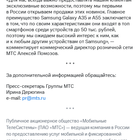
«Для нас всегда важно предоставлять нашим клиентам
Раскрытие
эксклюзивные возможности, поэтому мы первыми
информации
в России открываем продажи этих новинок. Главное
Информация
преимущество Samsung Galaxy A35 и А55 заключается
акционерам
в том, что по своим характеристикам они входят в топ
Документы
смартфонов среди устройств до 50 тыс. рублей,
ПАО
поэтому мы ожидаем высокий интерес к ним, как
"МТС"
и к любым другим устройствам от Samsung», —
Собрания
комментирует коммерческий директор розничной сети
акционеров
МТС Алексей Помозов.
Личный
кабинет
* * *
акционера
Акционерный
За дополнительной информацией обращайтесь:
капитал
Контроль
Пресс-секретарь Группы МТС
и
Ирина Дерюгина
аудит
e-mail:
pr@mts.ru
Рынок
акций
* * *
Описание
Публичное акционерное общество «Мобильные
Программа
ТелеСистемы» (ПАО «МТС») — ведущая компания в России
приобретения
по предоставлению услуг мобильной и фиксированной
Порядок