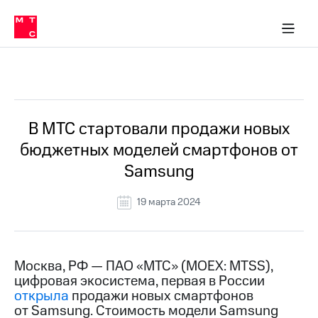
О
сторам и акционерам
Комплаенс и деловая этика
Устойчивое развитие
Медиа-центр
О МТС
О МТС
На главную
компании
О
компании
Стратегия
Стратегия
Все Новости
Карьера
в МТС
Карьера
в МТС
Пресс-
В МТС стартовали продажи новых
релизы
История
бюджетных моделей смартфонов от
компании
МТС
Samsung
о технологиях
Руководство
региона
19 марта 2024
Правовая
информация
Контакты
Москва, РФ — ПАО «МТС» (MOEX: MTSS),
цифровая экосистема, первая в России
Медиа-центр
открыла
продажи новых смартфонов
Пресс-
от Samsung. Стоимость модели Samsung
релизы