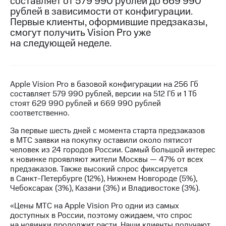
составляет от 579 990 рублей до 669 990
рублей в зависимости от конфигурации.
МТС
Первые клиенты, оформившие предзаказы,
о технологиях
смогут получить Vision Pro уже
на следующей неделе.
Достижения
Интервью
Финансовая
Apple Vision Pro в базовой конфигурации на 256 Гб
отчетность
составляет 579 990 рублей, версии на 512 Гб и 1 Тб
стоят 629 990 рублей и 669 990 рублей
Контакты
соответственно.
За первые шесть дней с момента старта предзаказов
Новости
в МТС заявки на покупку оставили около пятисот
в
человек из 24 городов России. Самый большой интерес
регионе
к новинке проявляют жители Москвы — 47% от всех
предзаказов. Также высокий спрос фиксируется
м и акционерам
в Санкт-Петербурге (12%), Нижнем Новгороде (5%),
Корпоративное
Чебоксарах (3%), Казани (3%) и Владивостоке (3%).
управление
«Цены МТС на Apple Vision Pro одни из самых
Корпоративный
доступных в России, поэтому ожидаем, что спрос
секретарь
на новинки продолжит расти. Наши клиенты получают