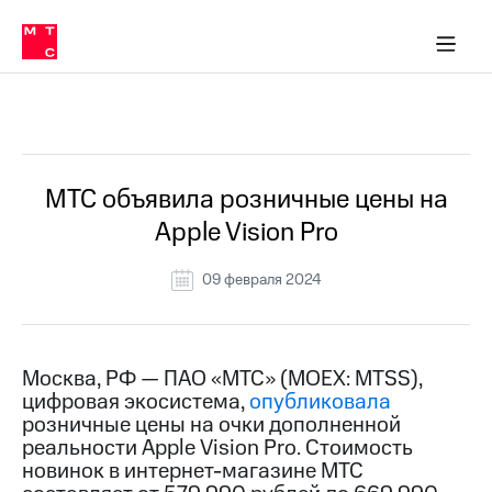
О
сторам и акционерам
Комплаенс и деловая этика
Устойчивое развитие
Медиа-центр
О МТС
О МТС
На главную
компании
О
компании
Стратегия
Стратегия
Все Новости
Карьера
в МТС
Карьера
в МТС
Пресс-
МТС объявила розничные цены на
релизы
История
Apple Vision Pro
компании
МТС
о технологиях
Руководство
09 февраля 2024
региона
Правовая
информация
Москва, РФ — ПАО «МТС» (MOEX: MTSS),
цифровая экосистема,
опубликовала
Контакты
розничные цены на очки дополненной
реальности Apple Vision Pro. Стоимость
Медиа-центр
Пресс-
новинок в интернет-магазине МТС
релизы