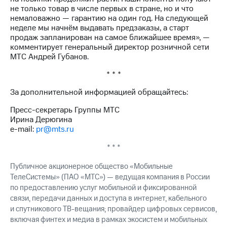
Раскрытие
не только товар в числе первых в стране, но и что
информации
немаловажно — гарантию на один год. На следующей
Информация
неделе мы начнём выдавать предзаказы, а старт
акционерам
продаж запланирован на самое ближайшее время», —
Документы
комментирует генеральный директор розничной сети
ПАО
МТС Андрей Губанов.
"МТС"
Собрания
* * *
акционеров
Личный
За дополнительной информацией обращайтесь:
кабинет
акционера
Пресс-секретарь Группы МТС
Акционерный
Ирина Дерюгина
капитал
e-mail:
pr@mts.ru
Контроль
и
* * *
аудит
Рынок
Публичное акционерное общество «Мобильные
акций
ТелеСистемы» (ПАО «МТС») — ведущая компания в России
по предоставлению услуг мобильной и фиксированной
Описание
связи, передачи данных и доступа в интернет, кабельного
Программа
и спутникового ТВ-вещания; провайдер цифровых сервисов,
приобретения
включая финтех и медиа в рамках экосистем и мобильных
Порядок