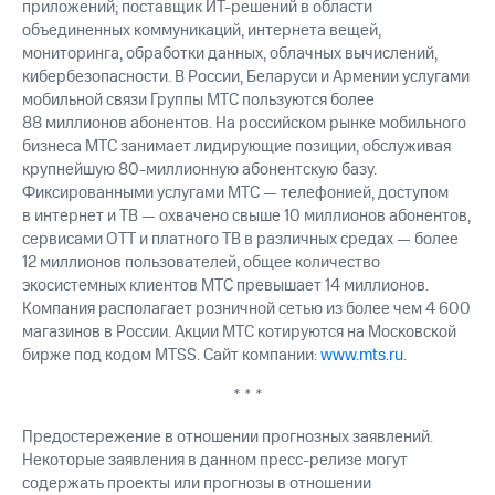
приложений; поставщик ИТ-решений в области
выкупа
объединенных коммуникаций, интернета вещей,
акций
мониторинга, обработки данных, облачных вычислений,
Дивиденды
Рынок
кибербезопасности. В России, Беларуси и Армении услугами
облигаций
мобильной связи Группы МТС пользуются более
88 миллионов абонентов. На российском рынке мобильного
Описание
бизнеса МТС занимает лидирующие позиции, обслуживая
Еврооблигации-2023
крупнейшую 80-миллионную абонентскую базу.
Уведомление
Фиксированными услугами МТС — телефонией, доступом
о
в интернет и ТВ — охвачено свыше 10 миллионов абонентов,
погашении
сервисами OTT и платного ТВ в различных средах — более
именных
12 миллионов пользователей, общее количество
облигаций
Другое
экосистемных клиентов МТС превышает 14 миллионов.
Компания располагает розничной сетью из более чем 4 600
Регистратор
магазинов в России. Акции МТС котируются на Московской
Реквизиты
бирже под кодом MTSS. Сайт компании:
www.mts.ru
.
Контакты
йчивое развитие
* * *
и деловая этика
На главную
Предостережение в отношении прогнозных заявлений.
Некоторые заявления в данном пресс-релизе могут
содержать проекты или прогнозы в отношении