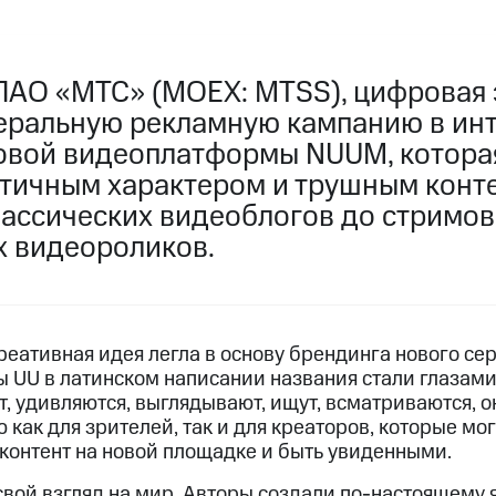
ПАО «МТС» (MOEX: MTSS), цифровая 
еральную рекламную кампанию в ин
овой видеоплатформы NUUM, которая
нтичным характером и трушным конт
лассических видеоблогов до стримов
х видеороликов.
еативная идея легла в основу брендинга нового сер
 UU в латинском написании названия стали глазами
, удивляются, выглядывают, ищут, всматриваются, 
как для зрителей, так и для креаторов, которые мог
 контент на новой площадке и быть увиденными.
свой взгляд на мир. Авторы создали по-настоящему 