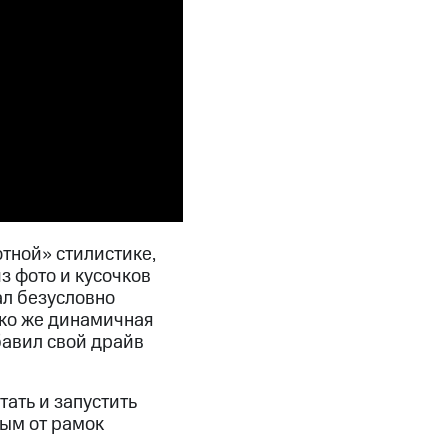
тной» стилистике,
з фото и кусочков
ал безусловно
ько же динамичная
бавил свой драйв
ать и запустить
ым от рамок