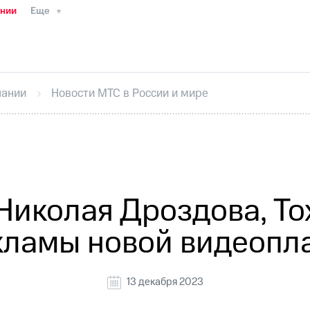
ании
Еще
ТС
Пресс-релизы
МТС о технологиях
ТС
История компании
Руководство региона
Правова
стижения
Интервью
Финансовая отчетность
Конта
пании
Новости МТС в России и мире
тивный секретарь
Раскрытие информации
Информа
ный кабинет акционера
Акционерный капитал
Конт
Порядок выкупа акций
Дивиденды
Рынок облигаци
 погашении именных облигаций
Другое
Регистрато
иколая Дроздова, Tox
екламы новой видеоп
13 декабря 2023