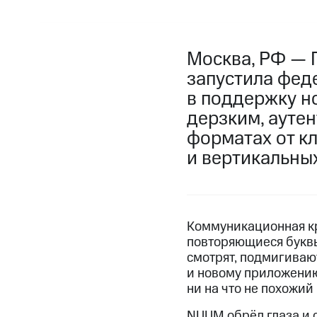
Москва, РФ — 
запустила фед
в поддержку н
дерзким, ауте
форматах от к
и вертикальны
Коммуникационная кр
повторяющиеся буквы
смотрят, подмигивают
и новому приложению 
ни на что не похожий
NUUM обрёл глаза и 