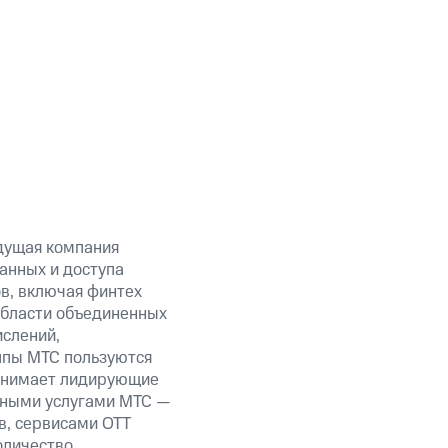
дущая компания
анных и доступа
ов, включая финтех
области объединенных
ислений,
уппы МТС пользуются
занимает лидирующие
нными услугами МТС —
в, сервисами OTT
оличество