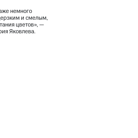
аже немного
дерзким и смелым,
тания цветов», —
ия Яковлева.