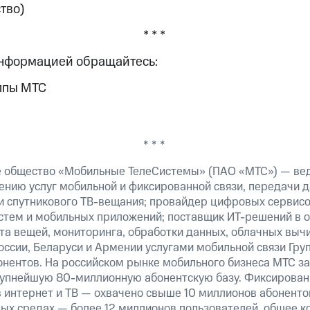
тво)
* * *
информацией обращайтесь:
ппы МТС
* * *
е общество «Мобильные ТелеСистемы» (ПАО «МТС») — ве
ению услуг мобильной и фиксированной связи, передачи д
 и спутникового ТВ-вещания; провайдер цифровых сервис
истем и мобильных приложений; поставщик ИТ-решений в 
та вещей, мониторинга, обработки данных, облачных выч
оссии, Беларуси и Армении услугами мобильной связи Гр
онентов. На российском рынке мобильного бизнеса МТС 
рупнейшую 80-миллионную абонентскую базу. Фиксирова
 интернет и ТВ — охвачено свыше 10 миллионов абоненто
ных средах — более 12 миллионов пользователей, общее к