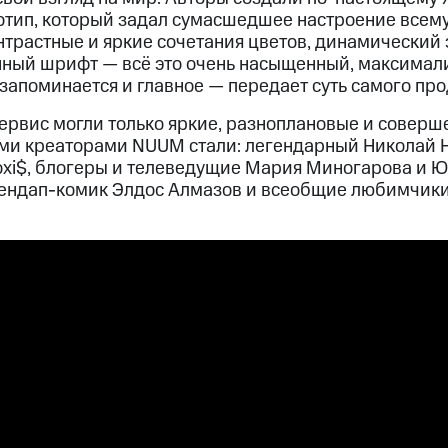
тип, который задал сумасшедшее настроение всем
трастные и яркие сочетания цветов, динамический э
ный шрифт — всё это очень насыщенный, максимали
запоминается и главное — передает суть самого прод
сервис могли только яркие, разноплановые и совер
ми креаторами NUUM стали: легендарный Николай 
oxi$, блогеры и телеведущие Мария Миногарова и Ю
тендап-комик Элдос Алмазов и всеобщие любимчики