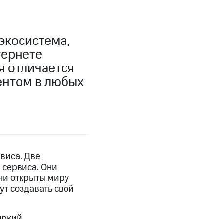
экосистема,
тернете
 отличается
ентом в любых
виса. Две
 сервиса. Они
они открыты миру
ут создавать свой
яркий