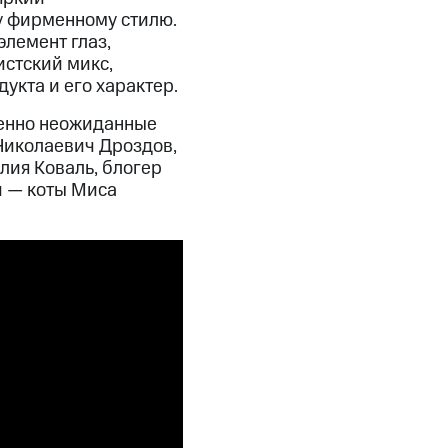
у фирменному стилю.
лемент глаз,
стский микс,
укта и его характер.
шенно неожиданные
Николаевич Дроздов,
лия Коваль, блогер
 — коты Миса