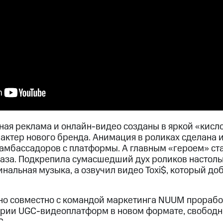
ая реклама и онлайн-видео созданы в яркой «кисло
актер нового бренда. Анимация в роликах сделана и
 амбассадоров с платформы. А главным «героем» ст
глаза. Подкрепила сумасшедший дух роликов настол
нальная музыка, а озвучил видео Toxi$, который до
но совместно с командой маркетинга NUUM проработ
ории UGC-видеоплатформ в новом формате, свободн
С.