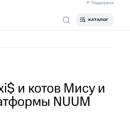
Поддержка
О МТС
я информация
Контакты
КАТАЛОГ
Медиа-центр
кты
Новости в регионе
Инвесторам и акционерам
ция акционерам
Документы
роль и аудит
Рынок акций
й
Описание
р
Реквизиты
Контакты
Устойчивое развитие
Комплаенс и деловая этика
На главную
i$ и котов Мису и
латформы NUUM