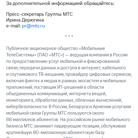
За дополнительной информацией обращайтесь:
выкупа
акций
Пресс-секретарь Группы МТС
Дивиденды
Ирина Дерюгина
Рынок
e-mail:
pr@mts.ru
облигаций
* * *
Описание
Еврооблигации-2023
Публичное акционерное общество «Мобильные
Уведомление
ТелеСистемы» (ПАО «МТС») — ведущая компания в России
о
по предоставлению услуг мобильной и фиксированной
погашении
именных
связи, передачи данных и доступа в интернет, кабельного
облигаций
и спутникового ТВ-вещания; провайдер цифровых сервисов,
Другое
включая финтех и медиа в рамках экосистем и мобильных
приложений; поставщик ИТ-решений в области
Регистратор
объединенных коммуникаций, интернета вещей,
Реквизиты
мониторинга, обработки данных, облачных вычислений,
Контакты
кибербезопасности. В России, Беларуси и Армении услугами
йчивое развитие
мобильной связи Группы МТС пользуются около
и деловая этика
88 миллионов абонентов. На российском рынке мобильного
На главную
бизнеса МТС занимает лидирующие позиции, обслуживая
крупнейшую 80-миллионную абонентскую базу.