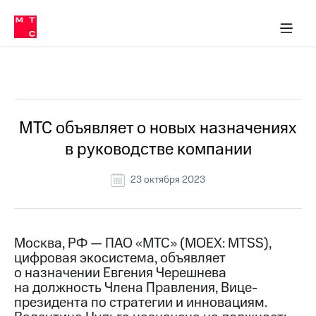
О
сторам и акционерам
Комплаенс и деловая этика
Устойчивое развитие
Медиа-центр
О МТС
О МТС
На главную
компании
О
компании
Стратегия
Стратегия
Все Новости
Карьера
в МТС
Карьера
в МТС
Пресс-
МТС объявляет о новых назначениях
релизы
История
в руководстве компании
компании
МТС
о технологиях
Руководство
23 октября 2023
региона
Правовая
информация
Москва, РФ — ПАО «МТС» (MOEX: MTSS),
цифровая экосистема, объявляет
Контакты
о назначении Евгения Черешнева
на должность Члена Правления, Вице-
Медиа-центр
Пресс-
президента по стратегии и инновациям.
релизы