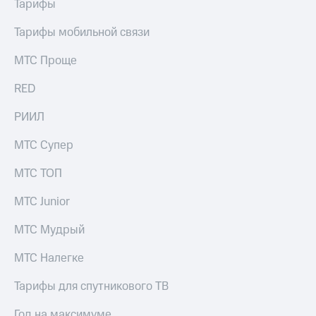
Тарифы
Тарифы мобильной связи
МТС Проще
RED
РИИЛ
МТС Супер
МТС ТОП
МТС Junior
МТС Мудрый
МТС Налегке
Тарифы для спутникового ТВ
Год на максимуме