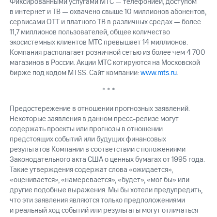
Фиксированными услугами МТС — телефонией, доступом
в интернет и ТВ — охвачено свыше 10 миллионов абонентов,
сервисами OTT и платного ТВ в различных средах — более
11,7 миллионов пользователей, общее количество
экосистемных клиентов МТС превышает 14 миллионов.
Компания располагает розничной сетью из более чем 4 700
магазинов в России. Акции МТС котируются на Московской
бирже под кодом MTSS. Сайт компании:
www.mts.ru
.
* * *
Предостережение в отношении прогнозных заявлений.
Некоторые заявления в данном пресс-релизе могут
содержать проекты или прогнозы в отношении
предстоящих событий или будущих финансовых
результатов Компании в соответствии с положениями
Законодательного акта США о ценных бумагах от 1995 года.
Такие утверждения содержат слова «ожидается»,
«оценивается», «намеревается», «будет», «мог бы» или
другие подобные выражения. Мы бы хотели предупредить,
что эти заявления являются только предположениями
и реальный ход событий или результаты могут отличаться