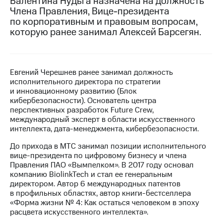
Валентина Нудьга назначена на должность
Члена Правления, Вице-президента
МТС
по корпоративным и правовым вопросам,
о технологиях
которую ранее занимал Алексей Барсегян.
Достижения
Интервью
Евгений Черешнев ранее занимал должность
исполнительного директора по стратегии
Финансовая
и инновационному развитию (Блок
отчетность
кибербезопасности). Основатель центра
перспективных разработок Future Crew,
Контакты
международный эксперт в области искусственного
интеллекта, дата-менеджмента, кибербезопасности.
Новости
в
До прихода в МТС занимал позиции исполнительного
регионе
вице-президента по цифровому бизнесу и члена
Правления ПАО «Вымпелком». В 2017 году основал
м и акционерам
компанию BiolinkTech и стал ее генеральным
Корпоративное
директором. Автор 6 международных патентов
управление
в профильных областях, автор книги-бестселлера
«Форма жизни № 4: Как остаться человеком в эпоху
Корпоративный
расцвета искусственного интеллекта».
секретарь