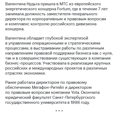
Раскрытие
Валентина Нудьга пришла в МТС из европейского
информации
энергетического концерна Fortum, где в течение 7 лет
Информация
занимала должность заместителя генерального
акционерам
директора по корпоративным и правовым вопросам
Документы
и комплаенс контролю российского дивизиона
ПАО
концерна.
"МТС"
Собрания
Валентина обладает глубокой экспертизой
акционеров
в управлении операционными и стратегическими
Личный
процессами, в выстраивании работы по различным
кабинет
направлениям правовой поддержки бизнеса как с нуля,
акционера
так и в совершенствовании существующих в компании
Акционерный
бизнес-процессов. Участвовала в реализации крупных
капитал
российских и международных проектов в различных
Контроль
отраслях экономики.
и
аудит
Ранее работала директором по правовому
Рынок
обеспечению Мегафон-Ритейл и директором
акций
по правовым вопросам компании Yota. Окончила
юридический факультет Санкт-Петербургского
Описание
государственного университета в 1998 году.
Программа
приобретения
* * *
Порядок