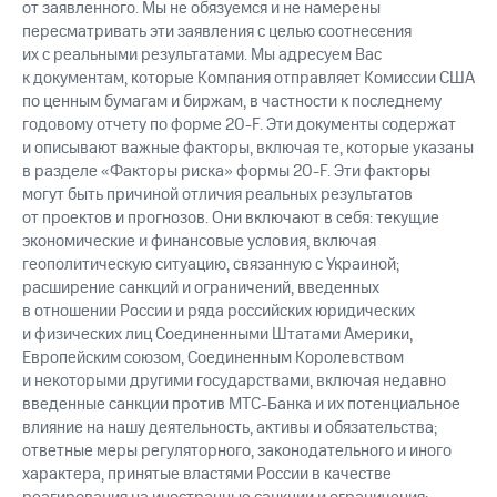
от заявленного. Мы не обязуемся и не намерены
пересматривать эти заявления с целью соотнесения
их с реальными результатами. Мы адресуем Вас
к документам, которые Компания отправляет Комиссии США
по ценным бумагам и биржам, в частности к последнему
годовому отчету по форме 20-F. Эти документы содержат
и описывают важные факторы, включая те, которые указаны
в разделе «Факторы риска» формы 20-F. Эти факторы
могут быть причиной отличия реальных результатов
от проектов и прогнозов. Они включают в себя: текущие
экономические и финансовые условия, включая
геополитическую ситуацию, связанную с Украиной;
расширение санкций и ограничений, введенных
в отношении России и ряда российских юридических
и физических лиц Соединенными Штатами Америки,
Европейским союзом, Соединенным Королевством
и некоторыми другими государствами, включая недавно
введенные санкции против МТС-Банка и их потенциальное
влияние на нашу деятельность, активы и обязательства;
ответные меры регуляторного, законодательного и иного
характера, принятые властями России в качестве