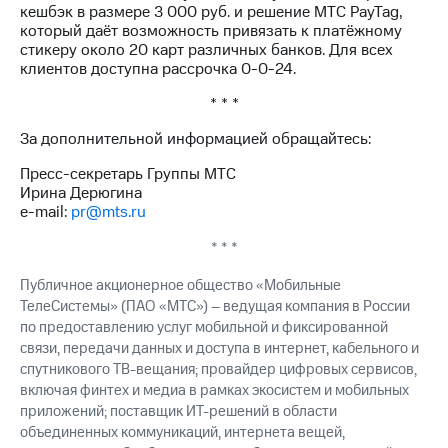
выкупа
кешбэк в размере 3 000 руб. и решение МТС PayTag,
акций
который даёт возможность привязать к платёжному
Дивиденды
стикеру около 20 карт различных банков. Для всех
Рынок
клиентов доступна рассрочка 0-0-24.
облигаций
* * *
Описание
За дополнительной информацией обращайтесь:
Еврооблигации-2023
Уведомление
Пресс-секретарь Группы МТС
о
Ирина Дерюгина
погашении
e-mail:
pr@mts.ru
именных
облигаций
* * *
Другое
Публичное акционерное общество «Мобильные
Регистратор
ТелеСистемы» (ПАО «МТС») – ведущая компания в России
Реквизиты
по предоставлению услуг мобильной и фиксированной
Контакты
связи, передачи данных и доступа в интернет, кабельного и
йчивое развитие
спутникового ТВ-вещания; провайдер цифровых сервисов,
и деловая этика
включая финтех и медиа в рамках экосистем и мобильных
На главную
приложений; поставщик ИТ-решений в области
объединенных коммуникаций, интернета вещей,