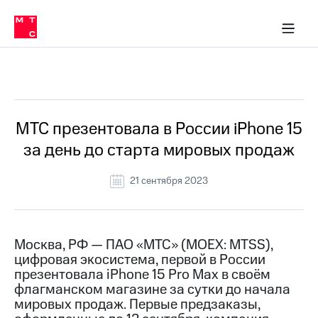
О
сторам и акционерам
Комплаенс и деловая этика
Устойчивое развитие
Медиа-центр
О МТС
О МТС
На главную
компании
О
компании
Стратегия
Стратегия
Все Новости
Карьера
в МТС
Карьера
в МТС
Пресс-
МТС презентовала в России iPhone 15
релизы
История
за день до старта мировых продаж
компании
МТС
о технологиях
Руководство
21 сентября 2023
региона
Правовая
информация
Москва, РФ — ПАО «МТС» (MOEX: MTSS),
цифровая экосистема, первой в России
Контакты
презентовала iPhone 15 Pro Max в своём
флагманском магазине за сутки до начала
Медиа-центр
Пресс-
мировых продаж. Первые предзаказы,
релизы