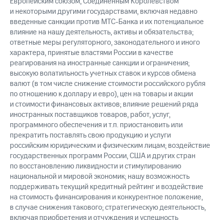
Европейским союзом, Соединенным Королевством
и некоторыми другими государствами, включая недавно
введенные санкции против МТС-Банка и их потенциальное
влияние на нашу деятельность, активы и обязательства;
ответные меры регуляторного, законодательного и иного
характера, принятые властями России в качестве
реагирования на иностранные санкции и ограничения;
высокую волатильность учетных ставок и курсов обмена
валют (в том числе снижение стоимости российского рубля
по отношению к доллару и евро), цен на товары и акции
и стоимости финансовых активов; влияние решений ряда
иностранных поставщиков товаров, работ, услуг,
программного обеспечения и т.п. приостановить или
прекратить поставлять свою продукцию и услуги
российским юридическим и физическим лицам; воздействие
государственных программ России, США и других стран
по восстановлению ликвидности и стимулированию
национальной и мировой экономик; нашу возможность
поддерживать текущий кредитный рейтинг и воздействие
на стоимость финансирования и конкурентное положение,
в случае снижения такового; стратегическую деятельность,
включая приобретения и отчуждения и успешность