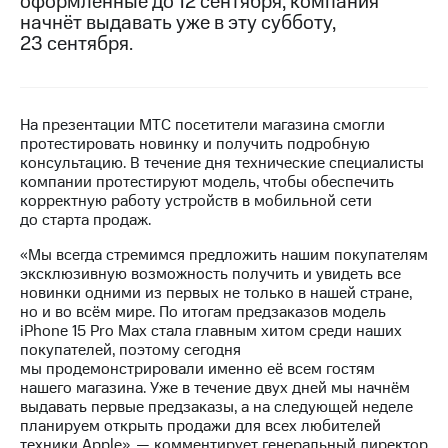
оформленные до 12 сентября, компания
начнёт выдавать уже в эту субботу,
МТС
23 сентября.
о технологиях
Достижения
На презентации МТС посетители магазина смогли
Интервью
протестировать новинку и получить подробную
консультацию. В течение дня технические специалисты
Финансовая
компании протестируют модель, чтобы обеспечить
отчетность
корректную работу устройств в мобильной сети
до старта продаж.
Контакты
«Мы всегда стремимся предложить нашим покупателям
Новости
эксклюзивную возможность получить и увидеть все
в
новинки одними из первых не только в нашей стране,
регионе
но и во всём мире. По итогам предзаказов модель
iPhone 15 Pro Max стала главным хитом среди наших
м и акционерам
покупателей, поэтому сегодня
Корпоративное
мы продемонстрировали именно её всем гостям
управление
нашего магазина. Уже в течение двух дней мы начнём
выдавать первые предзаказы, а на следующей неделе
Корпоративный
планируем открыть продажи для всех любителей
секретарь
техники Apple», — комментирует генеральный директор