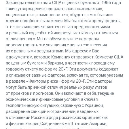
Законодательного акта США о ценных бумагах от 1995 года.
Такие утверждения содержат слова «ожидается»,
«оценивается», «намеревается», «будет», «мог бы» или
другие подобные выражения. Мы бы хотели предупредить,
что эти заявления являются только предположениями
и реальный ход событий или результаты могут отличаться
от заявленного. Мы не обязуемся и не намерены
пересматривать эти заявления с целью соотнесения
их с реальными результатами. Мы адресуем Вас
к документам, которые Компания отправляет Комиссии США
по ценным бумагам и биржам, в частности к последнему
годовому отчету по форме
20-F.
Эти документы содержат
и описывают важные факторы, включая те, которые указаны
в разделе «Факторы риска» формы
20-F.
Эти факторы
могут быть причиной отличия реальных результатов
от проектов и прогнозов. Они включают в себя: текущие
экономические и финансовые условия, включая
геополитическую ситуацию, связанную с Украиной;
расширение санкций и ограничений, введенных
в отношении России и ряда российских юридических
и физических лиц Соединенными Штатами Америки,