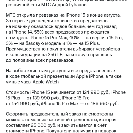
Раскрытие
розничной сети МТС Андрей Губанов.
информации
Информация
МТС открыла предзаказ на iPhone 15 в конце августа.
акционерам
За первые две недели количество предзаказов
Документы
на новинку оказалось вдвое больше, чем год назад
ПАО
на iPhone 14. 55% всех предзаказов приходится
"МТС"
на модель iPhone 15 Pro Max, 40% — на версию 15 Pro,
Собрания
3% — на базовую модель и 1% — на 15 Plus.
акционеров
Преимущественно покупатели выбирают устройства
Личный
в конфигурации на 256 ГБ, на которую пришлось
кабинет
до половины всех предзаказов.
акционера
Акционерный
На выбор клиентам доступны все представленные
капитал
в ходе глобальной презентации Apple iPhone, а также
Контроль
умные часы Apple Watch
и
аудит
Стоимость iPhone 15 начинается от 124 990 руб., iPhone
Рынок
15 Plus — от 139 990 руб., iPhone 15 Pro —
акций
от 154 990 руб., iPhone 15 Pro Max — от 189 990 руб.
Описание
Оформить предварительный заказ на смартфоны
Программа
можно с помощью частичной предоплаты, которая
приобретения
составляет 25 000 руб. и засчитывается в счёт
Порядок
стоимости iPhone. Покупатели получают в подарок