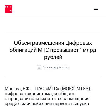
О
сторам и акционерам
Комплаенс и деловая этика
Устойчивое развитие
Медиа-центр
О МТС
О МТС
На главную
компании
О
компании
Стратегия
Стратегия
Все Новости
Карьера
в МТС
Карьера
в МТС
Пресс-
Объем размещения Цифровых
релизы
История
облигаций МТС превышает 1 млрд
компании
МТС
рублей
о технологиях
Руководство
региона
19 сентября 2023
Правовая
информация
Контакты
Москва, РФ — ПАО «МТС» (MOEX: MTSS),
цифровая экосистема, сообщает
Медиа-центр
о предварительных итогах размещения
Пресс-
среди физических лиц первого выпуска
релизы