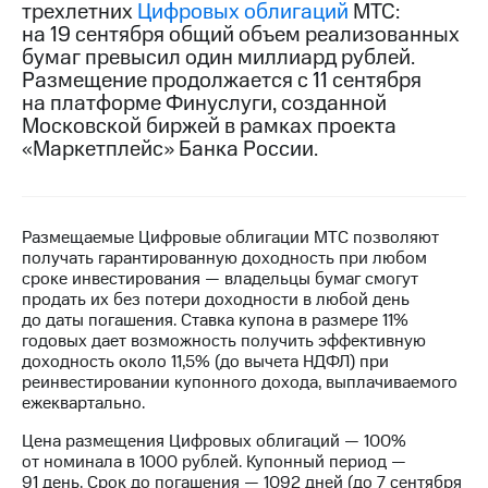
трехлетних
Цифровых облигаций
МТС:
на 19 сентября общий объем реализованных
МТС
бумаг превысил один миллиард рублей.
о технологиях
Размещение продолжается с 11 сентября
Достижения
на платформе Финуслуги, созданной
Московской биржей в рамках проекта
Интервью
«Маркетплейс» Банка России.
Финансовая
отчетность
Размещаемые Цифровые облигации МТС позволяют
Контакты
получать гарантированную доходность при любом
сроке инвестирования — владельцы бумаг смогут
Новости
продать их без потери доходности в любой день
в
до даты погашения. Ставка купона в размере 11%
регионе
годовых дает возможность получить эффективную
доходность около 11,5% (до вычета НДФЛ) при
м и акционерам
реинвестировании купонного дохода, выплачиваемого
Корпоративное
ежеквартально.
управление
Цена размещения Цифровых облигаций — 100%
Корпоративный
от номинала в 1000 рублей. Купонный период —
секретарь
91 день. Срок до погашения — 1092 дней (до 7 сентября