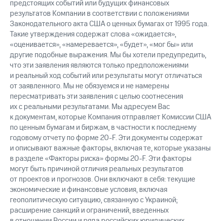
предстоящих событий или будущих финансовых
результатов Компании в соответствии с положениями
Законодательного акта США о ценных бумагах от 1995 года.
Такие утверждения содержат слова «ожидается»,
«оценивается», «намеревается», «будет», «мог бы» или
другие подобные выражения. Мы бы хотели предупредить,
что эти заявления являются только предположениями
и реальный ход событий или результаты могут отличаться
от заявленного. Мы не обязуемся и не намерены
пересматривать эти заявления с целью соотнесения
их с реальными результатами. Мы адресуем Вас
к документам, которые Компания отправляет Комиссии США
по ценным бумагам и биржам, в частности к последнему
годовому отчету по форме 20-F. Эти документы содержат
и описывают важные факторы, включая те, которые указаны
в разделе «Факторы риска» формы 20-F. Эти факторы
могут быть причиной отличия реальных результатов
от проектов и прогнозов. Они включают в себя: текущие
экономические и финансовые условия, включая
геополитическую ситуацию, связанную с Украиной;
расширение санкций и ограничений, введенных
в отношении России и ряда российских юридических