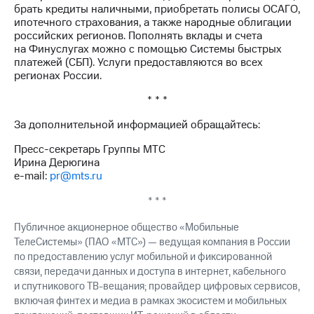
выкупа
брать кредиты наличными, приобретать полисы ОСАГО,
акций
ипотечного страхования, а также народные облигации
Дивиденды
российских регионов. Пополнять вклады и счета
Рынок
на Финуслугах можно с помощью Системы быстрых
облигаций
платежей (СБП). Услуги предоставляются во всех
регионах России.
Описание
* * *
Еврооблигации-2023
Уведомление
За дополнительной информацией обращайтесь:
о
погашении
Пресс-секретарь Группы МТС
именных
Ирина Дерюгина
облигаций
e-mail:
pr@mts.ru
Другое
* * *
Регистратор
Реквизиты
Публичное акционерное общество «Мобильные
Контакты
ТелеСистемы» (ПАО «МТС») — ведущая компания в России
йчивое развитие
по предоставлению услуг мобильной и фиксированной
и деловая этика
связи, передачи данных и доступа в интернет, кабельного
На главную
и спутникового ТВ-вещания; провайдер цифровых сервисов,
включая финтех и медиа в рамках экосистем и мобильных