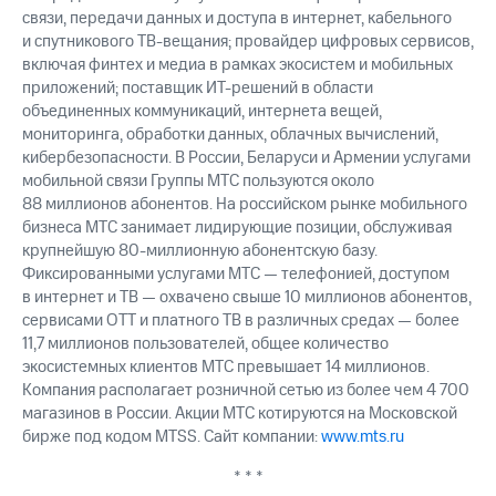
выкупа
связи, передачи данных и доступа в интернет, кабельного
акций
и спутникового ТВ-вещания; провайдер цифровых сервисов,
Дивиденды
включая финтех и медиа в рамках экосистем и мобильных
Рынок
приложений; поставщик ИТ-решений в области
облигаций
объединенных коммуникаций, интернета вещей,
мониторинга, обработки данных, облачных вычислений,
Описание
кибербезопасности. В России, Беларуси и Армении услугами
Еврооблигации-2023
Уведомление
мобильной связи Группы МТС пользуются около
о
88 миллионов абонентов. На российском рынке мобильного
погашении
бизнеса МТС занимает лидирующие позиции, обслуживая
именных
крупнейшую 80-миллионную абонентскую базу.
облигаций
Фиксированными услугами МТС — телефонией, доступом
Другое
в интернет и ТВ — охвачено свыше 10 миллионов абонентов,
сервисами OTT и платного ТВ в различных средах — более
Регистратор
11,7 миллионов пользователей, общее количество
Реквизиты
экосистемных клиентов МТС превышает 14 миллионов.
Контакты
Компания располагает розничной сетью из более чем 4 700
йчивое развитие
магазинов в России. Акции МТС котируются на Московской
и деловая этика
бирже под кодом MTSS. Сайт компании:
www.mts.ru
На главную
* * *