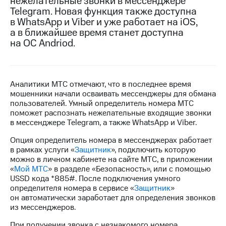
нежелательные звонки в мессенджере
Telegram. Новая функция также доступна
МТС
в WhatsApp и Viber и уже работает на iOS,
о технологиях
а в ближайшее время станет доступна
на ОС Andriod.
Достижения
Интервью
Финансовая
Аналитики МТС отмечают, что в последнее время
отчетность
мошенники начали осваивать мессенджеры для обмана
пользователей. Умный определитель номера МТС
Контакты
поможет распознать нежелательные входящие звонки
в мессенджере Telegram, а также WhatsApp и Viber.
Новости
Опция определитель номера в мессенджерах работает
в
в рамках услуги «
Защитник
», подключить которую
регионе
можно в личном кабинете на сайте МТС, в приложении
«
Мой МТС
» в разделе «Безопасность», или с помощью
м и акционерам
USSD кода *885#. После подключения умного
Корпоративное
определителя номера в сервисе «
Защитник
»
управление
он автоматически заработает для определения звонков
из мессенджеров.
Корпоративный
секретарь
При получении звонка с незнакомого номера