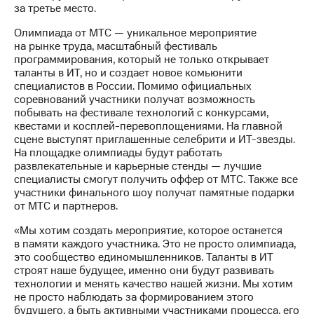
Раскрытие
за третье место.
информации
Информация
Олимпиада от МТС — уникальное мероприятие
акционерам
на рынке труда, масштабный фестиваль
Документы
программирования, который не только открывает
ПАО
таланты в ИТ, но и создает новое комьюнити
"МТС"
специалистов в России. Помимо официальных
Собрания
соревнований участники получат возможность
акционеров
побывать на фестивале технологий с конкурсами,
Личный
квестами и косплей-перевоплощениями. На главной
кабинет
сцене выступят приглашенные селебрити и ИТ-звезды.
акционера
На площадке олимпиады будут работать
Акционерный
развлекательные и карьерные стенды — лучшие
капитал
специалисты смогут получить оффер от МТС. Также все
Контроль
участники финального шоу получат памятные подарки
и
от МТС и партнеров.
аудит
Рынок
«Мы хотим создать мероприятие, которое останется
акций
в памяти каждого участника. Это не просто олимпиада,
это сообщество единомышленников. Таланты в ИТ
Описание
строят наше будущее, именно они будут развивать
Программа
технологии и менять качество нашей жизни. Мы хотим
приобретения
не просто наблюдать за формированием этого
Порядок
будущего, а быть активными участниками процесса, его