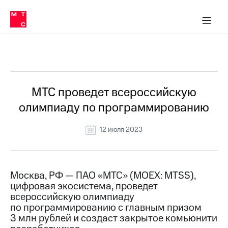
О
сторам и акционерам
Комплаенс и деловая этика
Устойчивое развитие
Медиа-центр
О МТС
О МТС
На главную
компании
О
компании
Стратегия
Стратегия
Все Новости
Карьера
в МТС
Карьера
в МТС
Пресс-
МТС проведет всероссийскую
релизы
История
олимпиаду по программированию
компании
МТС
о технологиях
Руководство
12 июля 2023
региона
Правовая
информация
Москва, РФ — ПАО «МТС» (MOEX: MTSS),
цифровая экосистема, проведет
Контакты
всероссийскую олимпиаду
по программированию с главным призом
Медиа-центр
Пресс-
3 млн рублей и создаст закрытое комьюнити
релизы