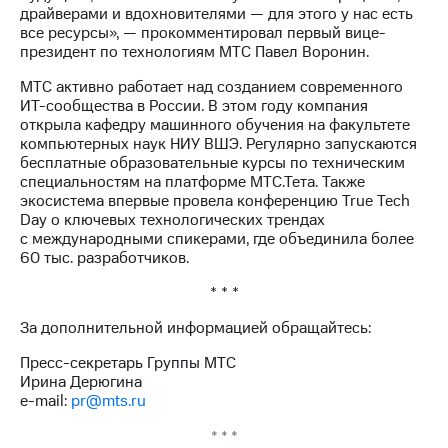
выкупа
драйверами и вдохновителями — для этого у нас есть
акций
все ресурсы», — прокомментировал первый вице-
Дивиденды
президент по технологиям МТС Павел Воронин.
Рынок
МТС активно работает над созданием современного
облигаций
ИТ-сообщества в России. В этом году компания
открыла кафедру машинного обучения на факультете
Описание
компьютерных наук НИУ ВШЭ. Регулярно запускаются
Еврооблигации-2023
бесплатные образовательные курсы по техническим
Уведомление
специальностям на платформе МТС.Тета. Также
о
экосистема впервые провела конференцию True Tech
погашении
Day о ключевых технологических трендах
именных
с международными спикерами, где объединила более
облигаций
60 тыс. разработчиков.
Другое
* * *
Регистратор
Реквизиты
За дополнительной информацией обращайтесь:
Контакты
йчивое развитие
Пресс-секретарь Группы МТС
и деловая этика
Ирина Дерюгина
На главную
e-mail:
pr@mts.ru
* * *