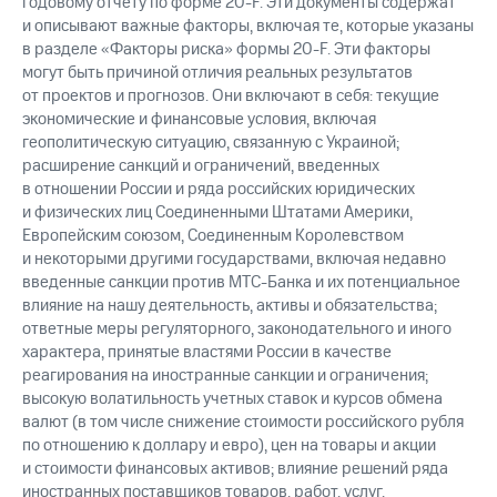
годовому отчету по форме 20-F. Эти документы содержат
и описывают важные факторы, включая те, которые указаны
в разделе «Факторы риска» формы 20-F. Эти факторы
могут быть причиной отличия реальных результатов
от проектов и прогнозов. Они включают в себя: текущие
экономические и финансовые условия, включая
геополитическую ситуацию, связанную с Украиной;
расширение санкций и ограничений, введенных
в отношении России и ряда российских юридических
и физических лиц Соединенными Штатами Америки,
Европейским союзом, Соединенным Королевством
и некоторыми другими государствами, включая недавно
введенные санкции против МТС-Банка и их потенциальное
влияние на нашу деятельность, активы и обязательства;
ответные меры регуляторного, законодательного и иного
характера, принятые властями России в качестве
реагирования на иностранные санкции и ограничения;
высокую волатильность учетных ставок и курсов обмена
валют (в том числе снижение стоимости российского рубля
по отношению к доллару и евро), цен на товары и акции
и стоимости финансовых активов; влияние решений ряда
иностранных поставщиков товаров, работ, услуг,