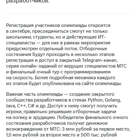
разработчиков.
МТС
о технологиях
Регистрация участников олимпиады откроется
Достижения
в сентябре, присоединиться смогут не только
школьники, студенты, но и действующие ИТ-
Интервью
специалисты — для них в рамках мероприятия
предусмотрен отдельный поток. Отборочные
Финансовая
состязания будут проходить в несколько этапов:
отчетность
регистрация и доступ в закрытый Telegram-канал,
серия онлайн-заданий от ведущих специалистов МТС
Контакты
и финальный очный тур с программированием
на скорость. Более подробная механика каждого
Новости
из этапов будет опубликована на сайте олимпиады.
в
регионе
Важная часть олимпиады — создание закрытого
сообщества разработчиков в стеках Python, Golang,
м и акционерам
Java, С++, С# и др. Доступ к нему смогут получить
Корпоративное
игроки, правильно решившие отборочные задачи
управление
на логику и эрудицию. Победители финального очного
состязания разработчиков получат денежное
Корпоративный
вознаграждение от МТС: 3 млн рублей за первое место,
секретарь
1,5 млн рублей за второе место и 500 тыс. рублей