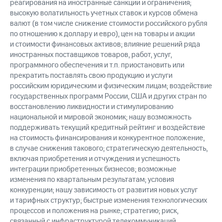
реагирования на иностранные санкции и ограничения;
высокую волатильность учетных ставок и курсов обмена
валют (в том числе снижение стоимости российского рубля
по отношению к доллару и евро), цен на товары и акции
и стоимости финансовых активов; влияние решений ряда
иностранных поставщиков товаров, работ, услуг,
программного обеспечения и т.п. приостановить или
прекратить поставлять свою продукцию и услуги
российским юридическим и физическим лицам; воздействие
государственных программ России, США и других стран по
восстановлению ликвидности и стимулированию
национальной и мировой экономик; нашу возможность
поддерживать текущий кредитный рейтинг и воздействие
на стоимость финансирования и конкурентное положение,
в случае снижения такового; стратегическую деятельность,
включая приобретения и отчуждения и успешность
интеграции приобретенных бизнесов; возможные
изменения по квартальным результатам; условия
конкуренции; нашу зависимость от развития новых услуг
и тарифных структур; быстрые изменения технологических
процессов и положения на рынке; стратегию; риск,
связанный с инфраструктурой телекоммуникаций,