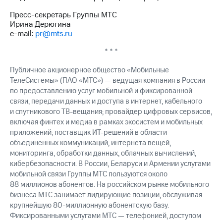
выкупа
Пресс-секретарь Группы МТС
акций
Ирина Дерюгина
Дивиденды
e-mail:
pr@mts.ru
Рынок
облигаций
* * *
Описание
Публичное акционерное общество «Мобильные
Еврооблигации-2023
ТелеСистемы» (ПАО «МТС») — ведущая компания в России
Уведомление
о
по предоставлению услуг мобильной и фиксированной
погашении
связи, передачи данных и доступа в интернет, кабельного
именных
и спутникового
ТВ-вещания;
провайдер цифровых сервисов,
облигаций
включая финтех и медиа в рамках экосистем и мобильных
Другое
приложений; поставщик
ИТ-решений
в области
объединенных коммуникаций, интернета вещей,
Регистратор
мониторинга, обработки данных, облачных вычислений,
Реквизиты
кибербезопасности. В России, Беларуси и Армении услугами
Контакты
мобильной связи Группы МТС пользуются около
йчивое развитие
88 миллионов абонентов. На российском рынке мобильного
и деловая этика
бизнеса МТС занимает лидирующие позиции, обслуживая
На главную
крупнейшую
80-миллионную
абонентскую базу.
Фиксированными услугами МТС — телефонией, доступом