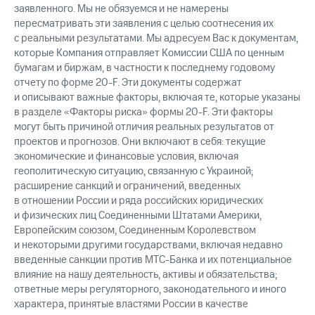
заявленного. Мы не обязуемся и не намерены
пересматривать эти заявления с целью соотнесения их
с реальными результатами. Мы адресуем Вас к документам,
которые Компания отправляет Комиссии США по ценным
бумагам и биржам, в частности к последнему годовому
отчету по форме
20-F.
Эти документы содержат
и описывают важные факторы, включая те, которые указаны
в разделе «Факторы риска» формы
20-F.
Эти факторы
могут быть причиной отличия реальных результатов от
проектов и прогнозов. Они включают в себя: текущие
экономические и финансовые условия, включая
геополитическую ситуацию, связанную с Украиной;
расширение санкций и ограничений, введенных
в отношении России и ряда российских юридических
и физических лиц Соединенными Штатами Америки,
Европейским союзом, Соединенным Королевством
и некоторыми другими государствами, включая недавно
введенные санкции против
МТС-Банка
и их потенциальное
влияние на нашу деятельность, активы и обязательства;
ответные меры регуляторного, законодательного и иного
характера, принятые властями России в качестве