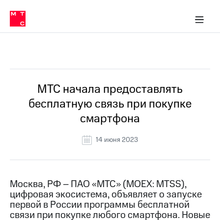
О
сторам и акционерам
Комплаенс и деловая этика
Устойчивое развитие
Медиа-центр
О МТС
О МТС
На главную
компании
О
компании
Стратегия
Стратегия
Все Новости
Карьера
в МТС
Карьера
в МТС
Пресс-
МТС начала предоставлять
релизы
История
бесплатную связь при покупке
компании
МТС
смартфона
о технологиях
Руководство
региона
14 июня 2023
Правовая
информация
Контакты
Москва, РФ – ПАО «МТС» (MOEX: MTSS),
цифровая экосистема, объявляет о запуске
Медиа-центр
первой в России программы бесплатной
Пресс-
связи при покупке любого смартфона. Новые
релизы