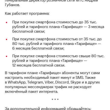
генеральный директор розничной сети МТС Андрей
Раскрытие
Губанов.
информации
Информация
Как работает программа:
акционерам
Документы
При покупке смартфона стоимостью до 35 тыс.
ПАО
рублей и тарифного плана «Тарифище» — 3 месяца
"МТС"
бесплатной связи;
Собрания
акционеров
При покупке смартфона стоимостью от 35 тыс. до
Личный
80 тыс. рублей и тарифного плана «Тарифище» —
кабинет
6 месяцев бесплатной связи;
акционера
При покупке смартфона стоимостью свыше 80 тыс.
Акционерный
рублей и тарифного плана «Тарифище» —
капитал
12 месяцев бесплатной связи.
Контроль
и
В тарифном плане «Тарифище» абоненты могут сами
аудит
настроить необходимый пакет минут и SMS. Также
Рынок
в WhatsApp, Telegram, Viber, Discord, Skype и в других
акций
популярных мессенджерах трафик не расходует
включённый пакет интернета.
Описание
Программа
* * *
приобретения
Порядок
За дополнительной информацией обращайтесь: