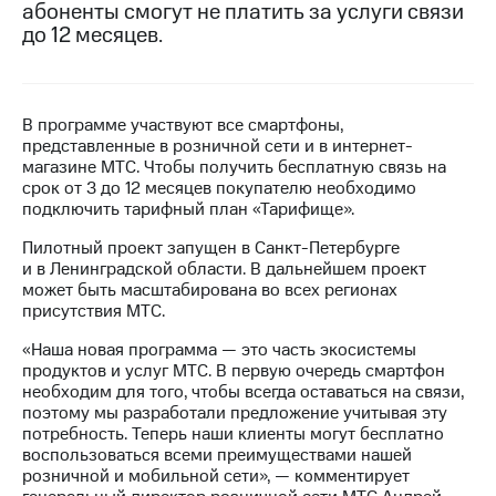
абоненты смогут не платить за услуги связи
до 12 месяцев.
МТС
о технологиях
Достижения
В программе участвуют все смартфоны,
Интервью
представленные в розничной сети и в интернет-
магазине МТС. Чтобы получить бесплатную связь на
Финансовая
срок от 3 до 12 месяцев покупателю необходимо
отчетность
подключить тарифный план «Тарифище».
Контакты
Пилотный проект запущен в Санкт-Петербурге
и в Ленинградской области. В дальнейшем проект
Новости
может быть масштабирована во всех регионах
в
присутствия МТС.
регионе
«Наша новая программа — это часть экосистемы
продуктов и услуг МТС. В первую очередь смартфон
м и акционерам
необходим для того, чтобы всегда оставаться на связи,
Корпоративное
поэтому мы разработали предложение учитывая эту
управление
потребность. Теперь наши клиенты могут бесплатно
воспользоваться всеми преимуществами нашей
Корпоративный
розничной и мобильной сети», — комментирует
секретарь