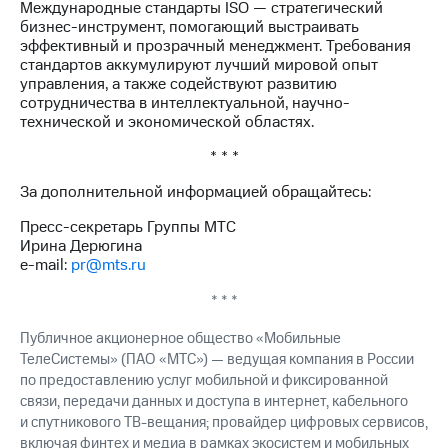
Международные стандарты ISO — стратегический
выкупа
бизнес-инструмент, помогающий выстраивать
акций
эффективный и прозрачный менеджмент. Требования
Дивиденды
стандартов аккумулируют лучший мировой опыт
Рынок
управления, а также содействуют развитию
облигаций
сотрудничества в интеллектуальной, научно-
технической и экономической областях.
Описание
Еврооблигации-2023
* * *
Уведомление
о
За дополнительной информацией обращайтесь:
погашении
именных
Пресс-секретарь Группы МТС
облигаций
Ирина Дерюгина
Другое
e-mail:
pr@mts.ru
Регистратор
* * *
Реквизиты
Контакты
Публичное акционерное общество «Мобильные
йчивое развитие
ТелеСистемы» (ПАО «МТС») — ведущая компания в России
и деловая этика
по предоставлению услуг мобильной и фиксированной
На главную
связи, передачи данных и доступа в интернет, кабельного
и спутникового ТВ-вещания; провайдер цифровых сервисов,
включая финтех и медиа в рамках экосистем и мобильных