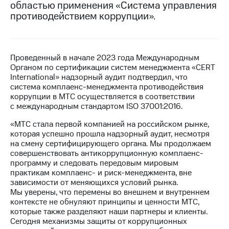
областью применения «Система управления
противодействием коррупции».
МТС
о технологиях
Достижения
Проведенный в начале 2023 года Международным
Интервью
Органом по сертификации систем менеджмента «CERT
International» надзорный аудит подтвердил, что
Финансовая
система комплаенс-менеджмента противодействия
отчетность
коррупции в МТС осуществляется в соответствии
с международным стандартом ISO 37001:2016.
Контакты
«МТС стала первой компанией на российском рынке,
Новости
которая успешно прошла надзорный аудит, несмотря
в
на смену сертифицирующего органа. Мы продолжаем
регионе
совершенствовать антикоррупционную комплаенс-
программу и следовать передовым мировым
практикам комплаенс- и риск-менеджмента, вне
м и акционерам
Корпоративное
зависимости от меняющихся условий рынка.
управление
Мы уверены, что перемены во внешнем и внутреннем
контексте не обнуляют принципы и ценности МТС,
Корпоративный
которые также разделяют наши партнеры и клиенты.
секретарь
Сегодня механизмы защиты от коррупционных