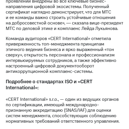
Раскрытие
проявлений внедрены во все ключевые бизнес-
информации
направления цифровой экосистемы. Полученный
Информация
сертификат наглядно демонстрирует, что для МТС
акционерам
и ее команды важно строить устойчивые отношения
Документы
на добросовестной основе», ― сказала вице-президент
ПАО
МТС по деловой этике и комплаенс Лейда Лукьянова.
"МТС"
Команда аудиторов «CERT International» отметила
Собрания
приверженность топ-менеджмента принципам
акционеров
этичного ведения бизнеса и ярко выраженный «тон
Личный
сверху», открытость персонала и профессионализм
кабинет
интервьюируемых сотрудников, а также эффективно
акционера
настроенный цифровой документооборот
Акционерный
антикоррупционной комплаенс-системы.
капитал
Контроль
Подробнее о стандартах ISO и «CERT
и
International»:
аудит
Рынок
«CERT International» s.r.o., — один из ведущих органов
акций
по сертификации, имеющий международно-
признанную аккредитацию (SNAS/IAF) для оценки
Описание
систем менеджмента, способствующих соблюдению
Программа
нормативных требований ответственного управления.
приобретения
Порядок