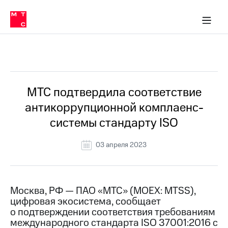
О
сторам и акционерам
Комплаенс и деловая этика
Устойчивое развитие
Медиа-центр
О МТС
О МТС
На главную
компании
О
компании
Стратегия
Стратегия
Все Новости
Карьера
в МТС
Карьера
в МТС
Пресс-
МТС подтвердила соответствие
релизы
История
антикоррупционной комплаенс-
компании
МТС
системы стандарту ISO
о технологиях
Руководство
региона
03 апреля 2023
Правовая
информация
Контакты
Москва, РФ — ПАО «МТС» (MOEX: MTSS),
цифровая экосистема, сообщает
Медиа-центр
о подтверждении соответствия требованиям
Пресс-
международного стандарта ISO 37001:2016 с
релизы