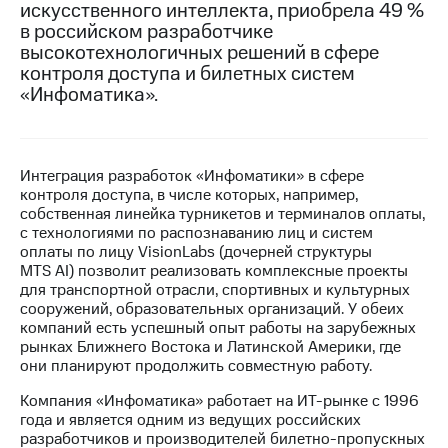
искусственного интеллекта, приобрела 49 %
в российском разработчике
МТС
высокотехнологичных решений в сфере
о технологиях
контроля доступа и билетных систем
Достижения
«Инфоматика».
Интервью
Финансовая
Интеграция разработок «Инфоматики» в сфере
отчетность
контроля доступа, в числе которых, например,
собственная линейка турникетов и терминалов оплаты,
Контакты
с технологиями по распознаванию лиц и систем
оплаты по лицу VisionLabs (дочерней структуры
Новости
MTS AI) позволит реализовать комплексные проекты
в
для транспортной отрасли, спортивных и культурных
регионе
сооружений, образовательных организаций. У обеих
компаний есть успешный опыт работы на зарубежных
м и акционерам
рынках Ближнего Востока и Латинской Америки, где
Корпоративное
они планируют продолжить совместную работу.
управление
Компания «Инфоматика» работает на ИТ-рынке с 1996
Корпоративный
года и является одним из ведущих российских
секретарь
разработчиков и производителей билетно-пропускных