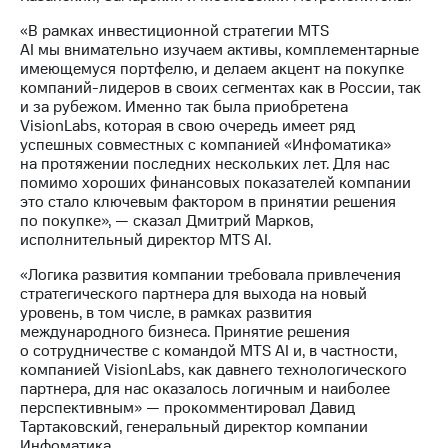
выкупа
акций
«В рамках инвестиционной стратегии MTS
Дивиденды
AI мы внимательно изучаем активы, комплементарные
Рынок
имеющемуся портфелю, и делаем акцент на покупке
облигаций
компаний-лидеров в своих сегментах как в России, так
и за рубежом. Именно так была приобретена
Описание
VisionLabs, которая в свою очередь имеет ряд
Еврооблигации-2023
успешных совместных с компанией «Инфоматика»
Уведомление
на протяжении последних нескольких лет. Для нас
о
помимо хороших финансовых показателей компании
погашении
это стало ключевым фактором в принятии решения
именных
по покупке», — сказал Дмитрий Марков,
облигаций
исполнительный директор MTS AI.
Другое
«Логика развития компании требовала привлечения
стратегического партнера для выхода на новый
Регистратор
уровень, в том числе, в рамках развития
Реквизиты
международного бизнеса. Принятие решения
Контакты
о сотрудничестве с командой MTS AI и, в частности,
йчивое развитие
компанией VisionLabs, как давнего технологического
и деловая этика
партнера, для нас оказалось логичным и наиболее
На главную
перспективным» — прокомментировал Давид
Тартаковский, генеральный директор компании
Инфоматика.