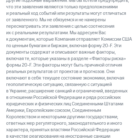
другие подобные выражения. Мы бы хотели предупредить,
что эти заявления являются только предположениями
и реальный ход событий или результаты могут отличаться
от заявленного. Мы не обязуемся и не намерены
пересматривать эти заявления с целью соотнесения
их с реальными результатами. Мы адресуем Вас
к документам, которые Компания отправляет Комиссии США
по ценным бумагам и биржам, включая форму 20-F. Эти
документы содержат и описывают важные факторы,
включая те, которые указаны в разделе «Факторы риска»
формы 20-F. Эти факторы могут быть причиной отличия
реальных результатов от проектов и прогнозов. Они
включают в себя: текущее состояние экономики, включая
геополитическую ситуацию, связанную с ситуацией
в Украине; расширение санкций и ограничений, введенных
в отношении Российской Федерации и ряда российских
юридических и физических лиц Соединенными Штатами
Америки, Европейским союзом, Соединенным
Королевством и некоторыми другими государствами;
ответных мер регуляторного, законодательного и иного
характера, принятых властями Российской Федерации
в качестве реагирования на иностранные санкции