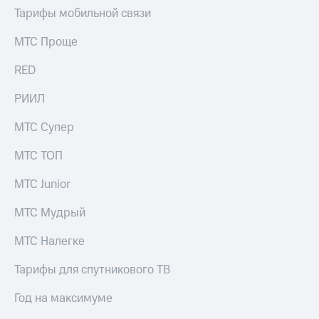
Тарифы мобильной связи
МТС Проще
RED
РИИЛ
МТС Супер
МТС ТОП
МТС Junior
МТС Мудрый
МТС Налегке
Тарифы для спутникового ТВ
Год на максимуме