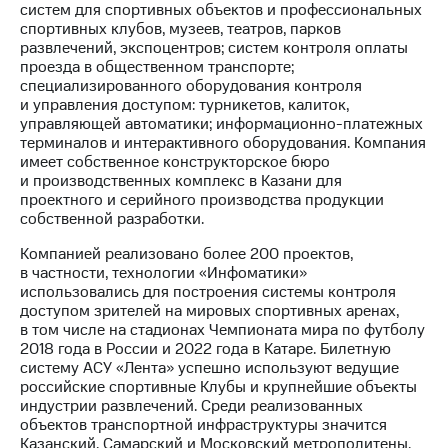
Раскрытие
систем для спортивных объектов и профессиональных
информации
спортивных клубов, музеев, театров, парков
Информация
развлечений, экспоцентров; систем контроля оплаты
акционерам
проезда в общественном транспорте;
Документы
специализированного оборудования контроля
ПАО
и управления доступом: турникетов, калиток,
"МТС"
управляющей автоматики; информационно-платежных
Собрания
терминалов и интерактивного оборудования. Компания
акционеров
имеет собственное конструкторское бюро
Личный
и производственных комплекс в Казани для
кабинет
проектного и серийного производства продукции
акционера
собственной разработки.
Акционерный
капитал
Компанией реализовано более 200 проектов,
Контроль
в частности, технологии «Инфоматики»
и
использовались для построения системы контроля
аудит
доступом зрителей на мировых спортивных аренах,
Рынок
в том числе на стадионах Чемпионата мира по футболу
акций
2018 года в России и 2022 года в Катаре. Билетную
систему АСУ «Лента» успешно используют ведущие
Описание
российские спортивные Клубы и крупнейшие объекты
Программа
индустрии развлечений. Среди реализованных
приобретения
объектов транспортной инфраструктуры значится
Порядок
Казанский, Самарский и Московский метрополитены.