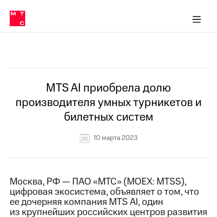
О
сторам и акционерам
Комплаенс и деловая этика
Устойчивое развитие
Медиа-центр
О МТС
О МТС
На главную
компании
О
компании
Стратегия
Стратегия
Все Новости
Карьера
в МТС
Карьера
в МТС
Пресс-
MTS AI приобрела долю
релизы
История
производителя умных турникетов и
компании
МТС
билетных систем
о технологиях
Руководство
региона
10 марта 2023
Правовая
информация
Контакты
Москва, РФ — ПАО «МТС» (MOEX: MTSS),
цифровая экосистема, объявляет о том, что
Медиа-центр
ее дочерняя компания MTS AI, один
Пресс-
из крупнейших российских центров развития
релизы