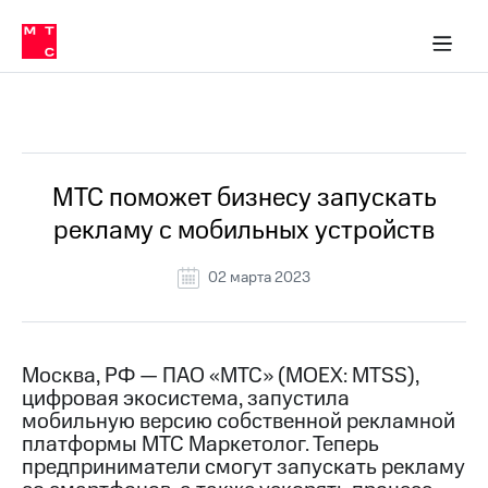
О
сторам и акционерам
Комплаенс и деловая этика
Устойчивое развитие
Медиа-центр
О МТС
О МТС
На главную
компании
О
компании
Стратегия
Стратегия
Все Новости
Карьера
в МТС
Карьера
в МТС
Пресс-
МТС поможет бизнесу запускать
релизы
История
рекламу с мобильных устройств
компании
МТС
о технологиях
Руководство
02 марта 2023
региона
Правовая
информация
Москва, РФ — ПАО «МТС» (MOEX: MTSS),
цифровая экосистема, запустила
Контакты
мобильную версию собственной рекламной
платформы МТС Маркетолог. Теперь
Медиа-центр
Пресс-
предприниматели смогут запускать рекламу
релизы