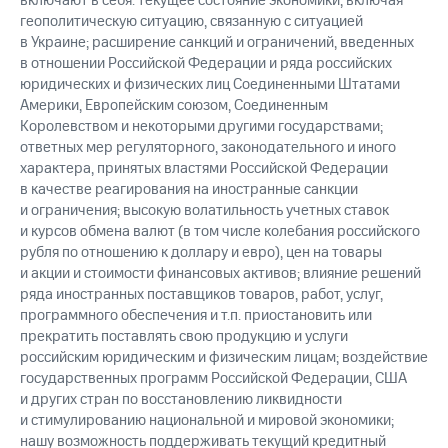
включают в себя: текущее состояние экономики, включая
геополитическую ситуацию, связанную с ситуацией
в Украине; расширение санкций и ограничений, введенных
в отношении Российской Федерации и ряда российских
юридических и физических лиц Соединенными Штатами
Америки, Европейским союзом, Соединенным
Королевством и некоторыми другими государствами;
ответных мер регуляторного, законодательного и иного
характера, принятых властями Российской Федерации
в качестве реагирования на иностранные санкции
и ограничения; высокую волатильность учетных ставок
и курсов обмена валют (в том числе колебания российского
рубля по отношению к доллару и евро), цен на товары
и акции и стоимости финансовых активов; влияние решений
ряда иностранных поставщиков товаров, работ, услуг,
программного обеспечения и т.п. приостановить или
прекратить поставлять свою продукцию и услуги
российским юридическим и физическим лицам; воздействие
государственных программ Российской Федерации, США
и других стран по восстановлению ликвидности
и стимулированию национальной и мировой экономики;
нашу возможность поддерживать текущий кредитный