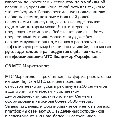
гипотезы по креативам и сегментам, то в мобильной
выкупа
версии мы упростили клиентский путь для тех, кому
акций
это необходимо. Сервис рекомендует пользователю
Дивиденды
шаблоны текстов, которые с большой долей
Рынок
вероятности принесут лиды, а также подсказывает
облигаций
аудитории, которым может быть интересно
предложение компании. Всё это позволяет любому
Описание
предпринимателю или маркетологу, даже без
Еврооблигации-2023
соответствующего опыта, с первого раза запустить
Уведомление
эффективную рекламу без лишних усилий», —
отметил
о
руководитель центра продуктов digital-рекламы
погашении
и информирования МТС Владимир Фарафонов.
именных
облигаций
Об МТС Маркетолог:
Другое
МТС Маркетолог — рекламная платформа, работающая
Регистратор
на базе Big Data МТС, которая позволяет
Реквизиты
самостоятельно запускать рекламу на 250 сегментов
Контакты
аудитории по интересам и социально-
йчивое развитие
демографическим характеристикам. Сегменты
и деловая этика
сформированы на основе более 5000 метрик.
На главную
За анализ данных и формирование сегментов в рамках
платформы отвечают 260 выделенных сотрудников
в департаменте Big Data, более 20 сотрудников