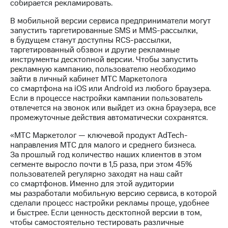
Раскрытие
собирается рекламировать.
информации
В мобильной версии сервиса предприниматели могут
Информация
запустить таргетированные SMS и MMS-рассылки,
акционерам
в будущем станут доступны RCS-рассылки,
Документы
таргетированный обзвон и другие рекламные
ПАО
инструменты десктопной версии. Чтобы запустить
"МТС"
рекламную кампанию, пользователю необходимо
Собрания
зайти в личный кабинет МТС Маркетолога
акционеров
со смартфона на iOS или Android из любого браузера.
Личный
Если в процессе настройки кампании пользователь
кабинет
отвлечется на звонок или выйдет из окна браузера, все
акционера
промежуточные действия автоматически сохранятся.
Акционерный
капитал
«МТС Маркетолог — ключевой продукт AdTech-
Контроль
направления МТС для малого и среднего бизнеса.
и
За прошлый год количество наших клиентов в этом
аудит
сегменте выросло почти в 1,5 раза, при этом 45%
Рынок
пользователей регулярно заходят на наш сайт
акций
со смартфонов. Именно для этой аудитории
мы разработали мобильную версию сервиса, в которой
Описание
сделали процесс настройки рекламы проще, удобнее
Программа
и быстрее. Если ценность десктопной версии в том,
приобретения
чтобы самостоятельно тестировать различные
Порядок