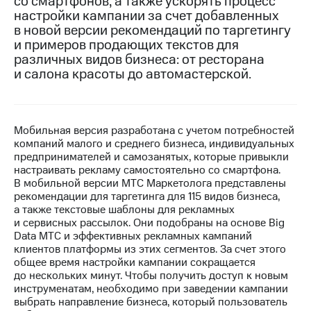
со смартфонов, а также ускорять процесс
настройки кампании за счет добавленных
МТС
в новой версии рекомендаций по таргетингу
о технологиях
и примеров продающих текстов для
различных видов бизнеса: от ресторана
Достижения
и салона красоты до автомастерской.
Интервью
Финансовая
отчетность
Мобильная версия разработана с учетом потребностей
компаний малого и среднего бизнеса, индивидуальных
Контакты
предпринимателей и самозанятых, которые привыкли
настраивать рекламу самостоятельно со смартфона.
Новости
В мобильной версии МТС Маркетолога представлены
в
рекомендации для таргетинга для 115 видов бизнеса,
регионе
а также текстовые шаблоны для рекламных
и сервисных рассылок. Они подобраны на основе Big
м и акционерам
Data МТС и эффективных рекламных кампаний
Корпоративное
клиентов платформы из этих сегментов. За счет этого
управление
общее время настройки кампании сокращается
до нескольких минут. Чтобы получить доступ к новым
Корпоративный
инструменaтам, необходимо при заведении кампании
секретарь
выбрать направление бизнеса, который пользователь