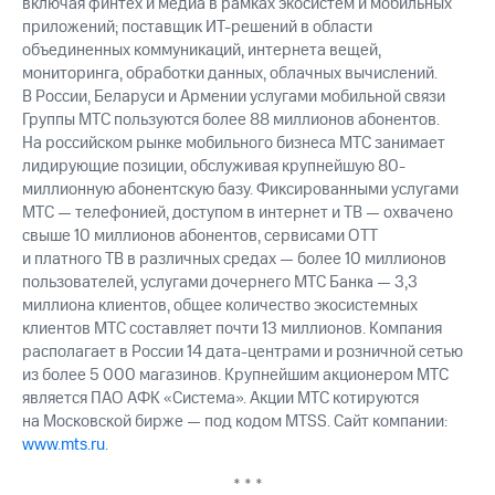
включая финтех и медиа в рамках экосистем и мобильных
приложений; поставщик ИТ-решений в области
объединенных коммуникаций, интернета вещей,
мониторинга, обработки данных, облачных вычислений.
В России, Беларуси и Армении услугами мобильной связи
Группы МТС пользуются более 88 миллионов абонентов.
На российском рынке мобильного бизнеса МТС занимает
лидирующие позиции, обслуживая крупнейшую 80-
миллионную абонентскую базу. Фиксированными услугами
МТС — телефонией, доступом в интернет и ТВ — охвачено
свыше 10 миллионов абонентов, сервисами OTT
и платного ТВ в различных средах — более 10 миллионов
пользователей, услугами дочернего МТС Банка — 3,3
миллиона клиентов, общее количество экосистемных
клиентов МТС составляет почти 13 миллионов. Компания
располагает в России 14 дата-центрами и розничной сетью
из более 5 000 магазинов. Крупнейшим акционером МТС
является ПАО АФК «Система». Акции МТС котируются
на Московской бирже — под кодом MTSS. Сайт компании:
www.mts.ru
.
* * *