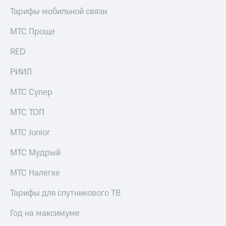
Тарифы мобильной связи
МТС Проще
RED
РИИЛ
МТС Супер
МТС ТОП
МТС Junior
МТС Мудрый
МТС Налегке
Тарифы для спутникового ТВ
Год на максимуме