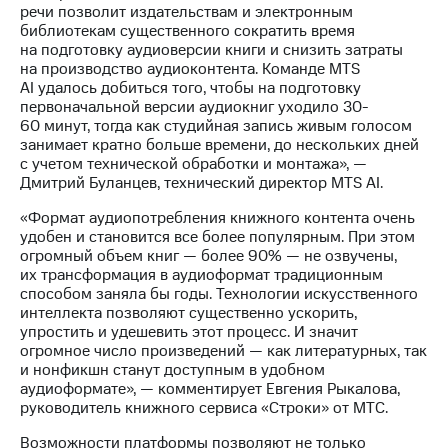
Раскрытие
речи позволит издательствам и электронным
информации
библиотекам существенного сократить время
Информация
на подготовку аудиоверсии книги и снизить затраты
акционерам
на производство аудиоконтента. Команде MTS
Документы
AI удалось добиться того, чтобы на подготовку
ПАО
первоначальной версии аудиокниг уходило 30-
"МТС"
60 минут, тогда как студийная запись живым голосом
Собрания
занимает кратно больше времени, до нескольких дней
акционеров
с учетом технической обработки и монтажа», —
Личный
Дмитрий Буланцев, технический директор MTS AI.
кабинет
акционера
«Формат аудиопотребления книжного контента очень
Акционерный
удобен и становится все более популярным. При этом
капитал
огромный объем книг — более 90% — не озвучены,
Контроль
их трансформация в аудиоформат традиционным
и
способом заняла бы годы. Технологии искусственного
аудит
интеллекта позволяют существенно ускорить,
Рынок
упростить и удешевить этот процесс. И значит
акций
огромное число произведений — как литературных, так
и нонфикшн станут доступным в удобном
Описание
аудиоформате», — комментирует Евгения Рыкалова,
Программа
руководитель книжного сервиса «Строки» от МТС.
приобретения
Порядок
Возможности платформы позволяют не только