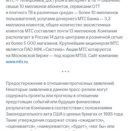
МТС — телефонией, доступом в интернет и ТВ — охвачено
свыше 10 миллионов абонентов, сервисами OTT
и платного ТВ в различных средах — более 10 миллионов
пользователей, услугами дочернего МТС Банка — 3,3
миллиона клиентов, общее количество экосистемных
клиентов МТС составляет почти 13 миллионов. Компания
располагает в России 14 дата-центрами и розничной сетью
из более 5 000 магазинов. Крупнейшим акционером МТС
является ПАО АФК «Система». Акции МТС котируются
на Московской бирже — под кодом MTSS. Сайт компании:
www.mts.ru
.
* * *
Предостережение в отношении прогнозных заявлений.
Некоторые заявления в данном пресс-релизе могут
содержать проекты или прогнозы в отношении
предстоящих событий или будущих финансовых
результатов Компании в соответствии с положениями
Законодательного акта США о ценных бумагах от 1995 года.
Такие утверждения содержат слова «ожидается»,
«оценивается», «намеревается», «будет», «мог бы» или