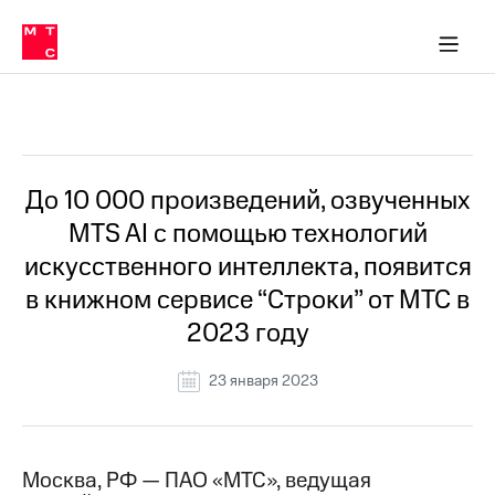
О
сторам и акционерам
Комплаенс и деловая этика
Устойчивое развитие
Медиа-центр
О МТС
О МТС
На главную
компании
О
компании
Стратегия
Стратегия
Все Новости
Карьера
в МТС
Карьера
в МТС
Пресс-
До 10 000 произведений, озвученных
релизы
История
MTS AI с помощью технологий
компании
МТС
искусственного интеллекта, появится
о технологиях
Руководство
в книжном сервисе “Строки” от МТС в
региона
2023 году
Правовая
информация
23 января 2023
Контакты
Медиа-центр
Пресс-
Москва, РФ — ПАО «МТС», ведущая
релизы