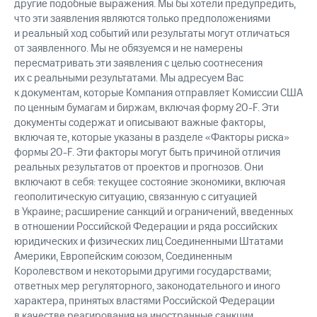
другие подобные выражения. Мы бы хотели предупредить,
что эти заявления являются только предположениями
и реальный ход событий или результаты могут отличаться
от заявленного. Мы не обязуемся и не намерены
пересматривать эти заявления с целью соотнесения
их с реальными результатами. Мы адресуем Вас
к документам, которые Компания отправляет Комиссии США
по ценным бумагам и биржам, включая форму 20-F. Эти
документы содержат и описывают важные факторы,
включая те, которые указаны в разделе «Факторы риска»
формы 20-F. Эти факторы могут быть причиной отличия
реальных результатов от проектов и прогнозов. Они
включают в себя: текущее состояние экономики, включая
геополитическую ситуацию, связанную с ситуацией
в Украине; расширение санкций и ограничений, введенных
в отношении Российской Федерации и ряда российских
юридических и физических лиц Соединенными Штатами
Америки, Европейским союзом, Соединенным
Королевством и некоторыми другими государствами;
ответных мер регуляторного, законодательного и иного
характера, принятых властями Российской Федерации
в качестве реагирования на иностранные санкции