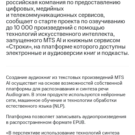
российская компания по предоставлению
цифровых, медийных
МТС
и телекоммуникационных сервисов,
о технологиях
сообщает о старте проекта по озвучиванию
до 10 000 произведений с помощью
Достижения
технологий искусственного интеллекта,
Интервью
запущенного MTS AI и книжным сервисом
«Строки», на платформе которого доступны
Финансовая
электронные и аудиоверсии книг и подкасты.
отчетность
Контакты
Создание аудиокниг из текстовых произведений MTS
Новости
AI осуществит на основе возможностей собственной
в
платформы для распознавания и синтеза речи
регионе
Audiogram. В этом продукте используются нейронные
сети, машинное обучение и технологии обработки
м и акционерам
естественного языка (NLP).
Корпоративное
управление
Платформа позволяет записывать аудиопроизведения
в распространенном формате EPUB.
Корпоративный
секретарь
«В перспективе использование технологий синтеза