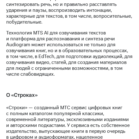
выкупа
синтезировать речь, но и правильно расставлять
акций
ударения и паузы, воспроизводить интонации,
Дивиденды
характерные для текстов, в том числе, вопросительные,
Рынок
побудительные.
облигаций
Технология MTS AI для озвучивания текстов
и платформа для распознавания и синтеза речи
Описание
Audiogram может использоваться не только для
Еврооблигации-2023
озвучивания книг, но и в образовательных процессах,
Уведомление
в том числе, в EdTech, для подготовки аудиолекций, для
о
озвучивания видео, статей, для создания материалов
погашении
для людей с ограниченными возможностями, в том
именных
числе слабовидящих.
облигаций
Другое
Регистратор
О «Строках»
Реквизиты
Контакты
«Строки» — созданный МТС сервис цифровых книг
йчивое развитие
с полным каталогом популярной классики,
и деловая этика
современной литературы, эксклюзивными изданиями
На главную
и авторскими подкастами. У сервиса есть собственное
издательство, выпускающее книги в первую очередь
в цифровом и аудиоформатах, нацеленное