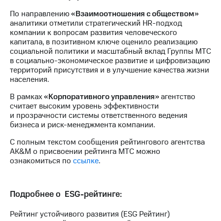
Раскрытие
информации
По направлению
«Взаимоотношения с обществом»
Информация
аналитики отметили стратегический HR-подход
акционерам
компании к вопросам развития человеческого
Документы
капитала, в позитивном ключе оценило реализацию
ПАО
социальной политики и масштабный вклад Группы МТС
"МТС"
в социально-экономическое развитие и цифровизацию
Собрания
территорий присутствия и в улучшение качества жизни
акционеров
населения.
Личный
кабинет
В рамках
«Корпоративного управления»
агентство
акционера
считает высоким уровень эффективности
Акционерный
и прозрачности системы ответственного ведения
капитал
бизнеса и риск-менеджмента компании.
Контроль
С полным текстом сообщения рейтингового агентства
и
AK&M о присвоении рейтинга МТС можно
аудит
ознакомиться по
ссылке
.
Рынок
акций
Описание
Подробнее о ESG-рейтинге:
Программа
приобретения
Рейтинг устойчивого развития (ESG Рейтинг)
Порядок