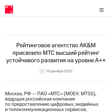
О
сторам и акционерам
Комплаенс и деловая этика
Устойчивое развитие
Медиа-центр
О МТС
О МТС
На главную
компании
О
компании
Стратегия
Стратегия
Все Новости
Карьера
в МТС
Карьера
в МТС
Пресс-
Рейтинговое агентство AK&M
релизы
История
присвоило МТС высший рейтинг
компании
МТС
устойчивого развития на уровне А++
о технологиях
Руководство
региона
19 декабря 2022
Правовая
информация
Контакты
Москва, РФ — ПАО «МТС» (MOEX: MTSS),
ведущая российская компания
Медиа-центр
по предоставлению цифровых, медийных
Пресс-
и телекоммуникационных сервисов,
релизы