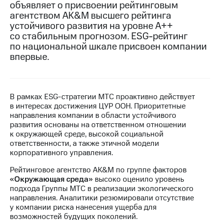
объявляет о присвоении рейтинговым
агентством AK&M высшего рейтинга
МТС
устойчивого развития на уровне А++
о технологиях
со стабильным прогнозом. ESG-рейтинг
Достижения
по национальной шкале присвоен компании
впервые.
Интервью
Финансовая
отчетность
В рамках ESG-стратегии МТС проактивно действует
в интересах достижения ЦУР ООН. Приоритетные
Контакты
направления компании в области устойчивого
развития основаны на ответственном отношении
Новости
к окружающей среде, высокой социальной
в
ответственности, а также этичной модели
регионе
корпоративного управления.
м и акционерам
Рейтинговое агентство AK&M по группе факторов
Корпоративное
«Окружающая среда»
высоко оценило уровень
управление
подхода Группы МТС в реализации экологического
направления. Аналитики резюмировали отсутствие
Корпоративный
у компании риска нанесения ущерба для
секретарь
возможностей будущих поколений.