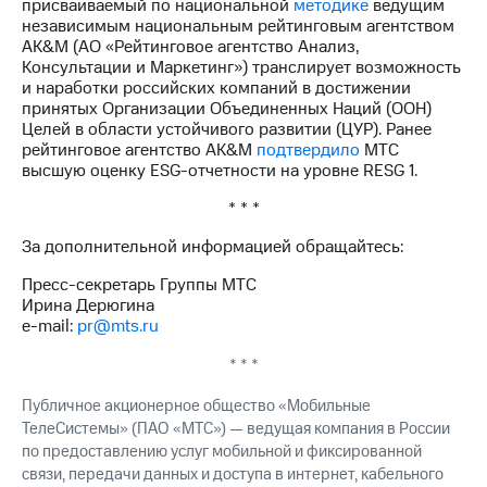
присваиваемый по национальной
методике
ведущим
выкупа
независимым национальным рейтинговым агентством
акций
AK&M (АО «Рейтинговое агентство Анализ,
Дивиденды
Консультации и Маркетинг») транслирует возможность
Рынок
и наработки российских компаний в достижении
облигаций
принятых Организации Объединенных Наций (ООН)
Целей в области устойчивого развитии (ЦУР). Ранее
Описание
рейтинговое агентство AK&M
подтвердило
МТС
Еврооблигации-2023
высшую оценку ESG-отчетности на уровне RESG 1.
Уведомление
о
* * *
погашении
именных
За дополнительной информацией обращайтесь:
облигаций
Другое
Пресс-секретарь Группы МТС
Ирина Дерюгина
Регистратор
e-mail:
pr@mts.ru
Реквизиты
Контакты
* * *
йчивое развитие
Публичное акционерное общество «Мобильные
и деловая этика
ТелеСистемы» (ПАО «МТС») — ведущая компания в России
На главную
по предоставлению услуг мобильной и фиксированной
связи, передачи данных и доступа в интернет, кабельного