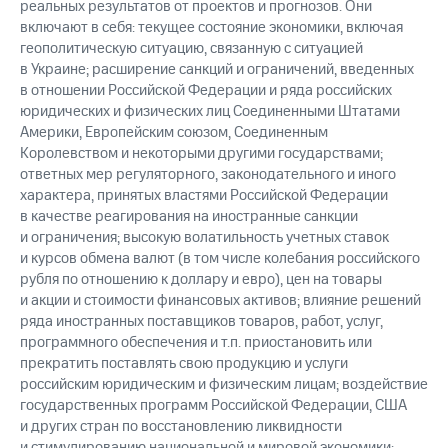
реальных результатов от проектов и прогнозов. Они
включают в себя: текущее состояние экономики, включая
геополитическую ситуацию, связанную с ситуацией
в Украине; расширение санкций и ограничений, введенных
в отношении Российской Федерации и ряда российских
юридических и физических лиц Соединенными Штатами
Америки, Европейским союзом, Соединенным
Королевством и некоторыми другими государствами;
ответных мер регуляторного, законодательного и иного
характера, принятых властями Российской Федерации
в качестве реагирования на иностранные санкции
и ограничения; высокую волатильность учетных ставок
и курсов обмена валют (в том числе колебания российского
рубля по отношению к доллару и евро), цен на товары
и акции и стоимости финансовых активов; влияние решений
ряда иностранных поставщиков товаров, работ, услуг,
программного обеспечения и т.п. приостановить или
прекратить поставлять свою продукцию и услуги
российским юридическим и физическим лицам; воздействие
государственных программ Российской Федерации, США
и других стран по восстановлению ликвидности
и стимулированию национальной и мировой экономики;