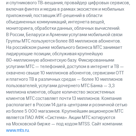
и спутникового ТВ-вещания; провайдер цифровых сервисов,
включая финтех и медиа в рамках экосистем и мобильных
приложений; поставщик ИТ-решений в области
объединенных коммуникаций, интернета вещей,
мониторинга, обработки данных, облачных вычислений.
В России, Беларуси и Армении услугами мобильной связи
Группы МТС пользуются более 88 миллионов абонентов.
На российском рынке мобильного бизнеса МТС занимает
лидирующие позиции, обслуживая крупнейшую
80-миллионную
абонентскую базу. Фиксированными
услугами МТС — телефонией, доступом в интернет и ТВ —
охвачено свыше 10 миллионов абонентов, сервисами OTT
и платного ТВ в различных средах — более 10 миллионов
пользователей, услугами дочернего МТС Банка — 3,3
миллиона клиентов, общее количество экосистемных
клиентов МТС составляет почти 13 миллионов. Компания
располагает в России 14 дата-центрами и розничной сетью
из более 5 000 магазинов. Крупнейшим акционером МТС
является ПАО АФК «Система». Акции МТС котируются
на Московской бирже — под кодом MTSS. Сайт компании:
www.mts.ru
.